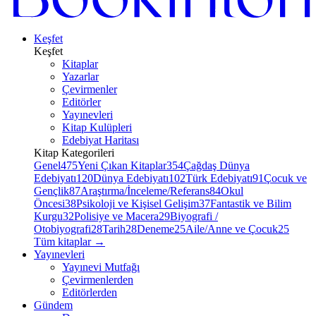
Keşfet
Keşfet
Kitaplar
Yazarlar
Çevirmenler
Editörler
Yayınevleri
Kitap Kulüpleri
Edebiyat Haritası
Kitap Kategorileri
Genel
475
Yeni Çıkan Kitaplar
354
Çağdaş Dünya
Edebiyatı
120
Dünya Edebiyatı
102
Türk Edebiyatı
91
Çocuk ve
Gençlik
87
Araştırma/İnceleme/Referans
84
Okul
Öncesi
38
Psikoloji ve Kişisel Gelişim
37
Fantastik ve Bilim
Kurgu
32
Polisiye ve Macera
29
Biyografi /
Otobiyografi
28
Tarih
28
Deneme
25
Aile/Anne ve Çocuk
25
Tüm kitaplar
→
Yayınevleri
Yayınevi Mutfağı
Çevirmenlerden
Editörlerden
Gündem