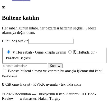
✉
Bültene katılın
Her sabah günün kitabı, her pazartesi haftanın seçkisi. Sadece
okumaya değer olanı.
Bunu boş bırakın
Gönderim
☀
Her sabah · Güne kitapla uyanın
🗓
Haftada bir ·
sıklığı
Pazartesi seçkisi
E-
Katıl →
posta
E-posta bülteni almayı ve verimin bu amaçla işlenmesini kabul
adresiniz
ediyorum.
🔒
Çift onaylı kayıt · KVKK uyumlu · tek tıkla çıkış
© 2026 Bookinton — Türkiye’nin Kitap Platformu
HT Book
Review — webmaster: Hakan Turgay