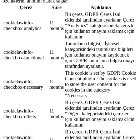
özelliklerini anonim olarak sağlar.
Çerez
Süre
Açıklama
Bu çerez, GDPR Çerez İzni
eklentisi tarafından ayarlanır. Çerez,
cookielawinfo-
11
"Analytics" kategorisindeki çerezler
checkbox-analytics
months
için kullanıcı onayını saklamak için
kullanılır.
Tanımlama bilgisi, "İşlevsel"
kategorisindeki tanımlama bilgileri
cookielawinfo-
11
için kullanıcı onayını kaydetmek
checkbox-functional
months
için GDPR tanımlama bilgisi onayı
tarafından ayarlanır.
This cookie is set by GDPR Cookie
Consent plugin. The cookies is used
cookielawinfo-
11
to store the user consent for the
checkbox-necessary
months
cookies in the category
"Necessary".
Bu çerez, GDPR Çerez İzni
eklentisi tarafından ayarlanır. Çerez,
cookielawinfo-
11
"Diğer" kategorisindeki çerezler
checkbox-others
months
için kullanıcı onayını saklamak için
kullanılır.
Bu çerez, GDPR Çerez İzni
cookielawinfo-
eklentisi tarafından ayarlanır. Çerez,