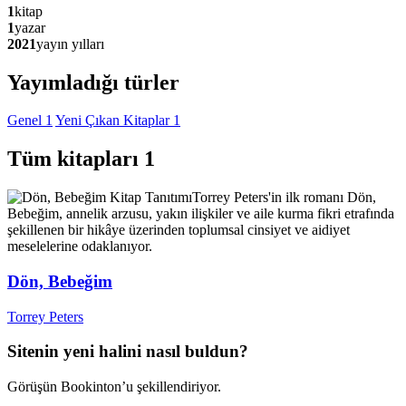
1
kitap
1
yazar
2021
yayın yılları
Yayımladığı türler
Genel
1
Yeni Çıkan Kitaplar
1
Tüm kitapları
1
Kitap Tanıtımı
Torrey Peters'in ilk romanı Dön,
Bebeğim, annelik arzusu, yakın ilişkiler ve aile kurma fikri etrafında
şekillenen bir hikâye üzerinden toplumsal cinsiyet ve aidiyet
meselelerine odaklanıyor.
Dön, Bebeğim
Torrey Peters
Sitenin yeni halini nasıl buldun?
Görüşün Bookinton’u şekillendiriyor.