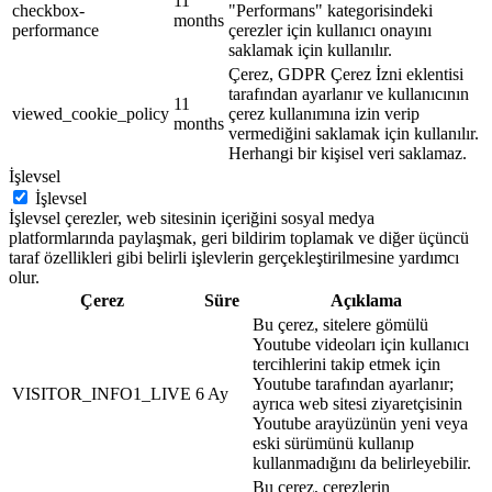
11
checkbox-
"Performans" kategorisindeki
months
performance
çerezler için kullanıcı onayını
saklamak için kullanılır.
Çerez, GDPR Çerez İzni eklentisi
tarafından ayarlanır ve kullanıcının
11
viewed_cookie_policy
çerez kullanımına izin verip
months
vermediğini saklamak için kullanılır.
Herhangi bir kişisel veri saklamaz.
İşlevsel
İşlevsel
İşlevsel çerezler, web sitesinin içeriğini sosyal medya
platformlarında paylaşmak, geri bildirim toplamak ve diğer üçüncü
taraf özellikleri gibi belirli işlevlerin gerçekleştirilmesine yardımcı
olur.
Çerez
Süre
Açıklama
Bu çerez, sitelere gömülü
Youtube videoları için kullanıcı
tercihlerini takip etmek için
Youtube tarafından ayarlanır;
VISITOR_INFO1_LIVE
6 Ay
ayrıca web sitesi ziyaretçisinin
Youtube arayüzünün yeni veya
eski sürümünü kullanıp
kullanmadığını da belirleyebilir.
Bu çerez, çerezlerin