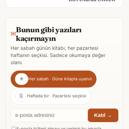
Bunun gibi yazıları
✉
kaçırmayın
Her sabah günün kitabı, her pazartesi
haftanın seçkisi. Sadece okumaya değer
olanı.
Gönderim
☀
Her sabah · Güne kitapla uyanın
sıklığı
🗓
Haftada bir · Pazartesi seçkisi
E-
Katıl →
posta
E-posta bülteni almayı ve verimin bu amaçla