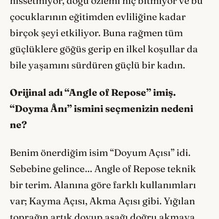
hissetmiyor, doğu özlemi hiç bitmiyor ve bu
çocuklarının eğitimden evliliğine kadar
birçok şeyi etkiliyor. Buna rağmen tüm
güçlüklere göğüs gerip en ilkel koşullar da
bile yaşamını sürdüren güçlü bir kadın.
Orijinal adı “Angle of Repose” imiş.
“Doyma Ânı” ismini seçmenizin nedeni
ne?
Benim önerdiğim isim “Doyum Açısı” idi.
Sebebine gelince… Angle of Repose teknik
bir terim. Alanına göre farklı kullanımları
var; Kayma Açısı, Akma Açısı gibi. Yığılan
toprağın artık doyup aşağı doğru akmaya