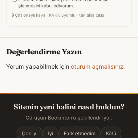
adresiniz
işlenmesini kabul ediyorum.
🔒
Çift onaylı kayıt · KVKK uyumlu · tek tıkla çıkış
Değerlendirme Yazın
Yorum yapabilmek için
oturum açmalısınız
.
Sitenin yeni halini nasıl buldun?
Görüşün Bookinton’u şekillendiriyor.
Çok iyi
İyi
Fark etmedim
Kötü