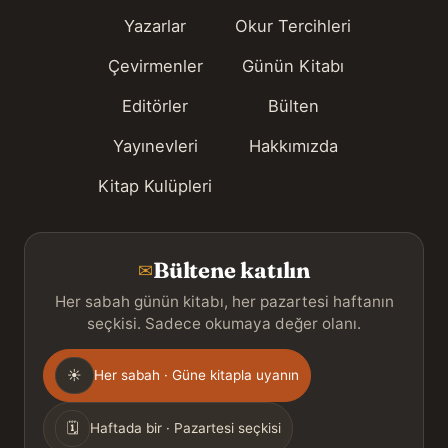
Yazarlar
Okur Tercihleri
Çevirmenler
Günün Kitabı
Editörler
Bülten
Yayınevleri
Hakkımızda
Kitap Kulüpleri
Bültene katılın
✉
Her sabah günün kitabı, her pazartesi haftanın
seçkisi. Sadece okumaya değer olanı.
Gönderim
☀
Her sabah · Güne kitapla uyanın
sıklığı
🗓
Haftada bir · Pazartesi seçkisi