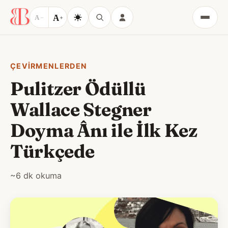
A
A
−
+
Menü
ÇEVIRMENLERDEN
Pulitzer Ödüllü
Wallace Stegner
Doyma Ânı ile İlk Kez
Türkçede
~6 dk okuma