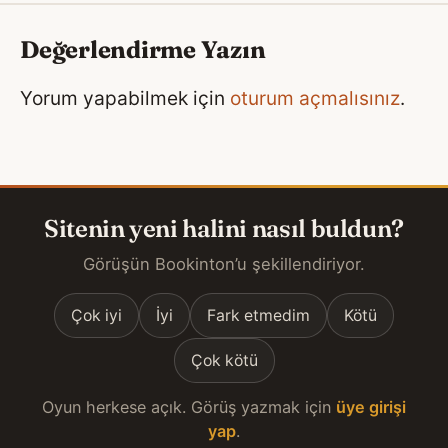
Değerlendirme Yazın
Yorum yapabilmek için
oturum açmalısınız
.
Sitenin yeni halini nasıl buldun?
Görüşün Bookinton’u şekillendiriyor.
Çok iyi
İyi
Fark etmedim
Kötü
Çok kötü
Oyun herkese açık. Görüş yazmak için
üye girişi
yap
.