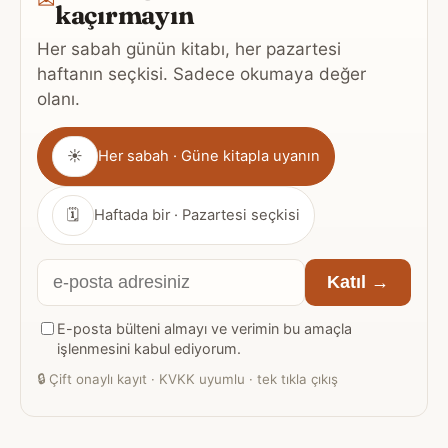
kaçırmayın
Her sabah günün kitabı, her pazartesi
haftanın seçkisi. Sadece okumaya değer
olanı.
Gönderim
☀
Her sabah · Güne kitapla uyanın
sıklığı
🗓
Haftada bir · Pazartesi seçkisi
E-
Katıl →
posta
E-posta bülteni almayı ve verimin bu amaçla
adresiniz
işlenmesini kabul ediyorum.
🔒
Çift onaylı kayıt · KVKK uyumlu · tek tıkla çıkış