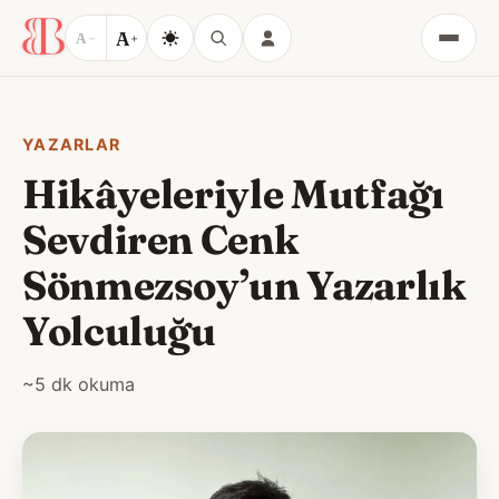
A
A
−
+
Menü
YAZARLAR
Hikâyeleriyle Mutfağı
Sevdiren Cenk
Sönmezsoy’un Yazarlık
Yolculuğu
~5 dk okuma