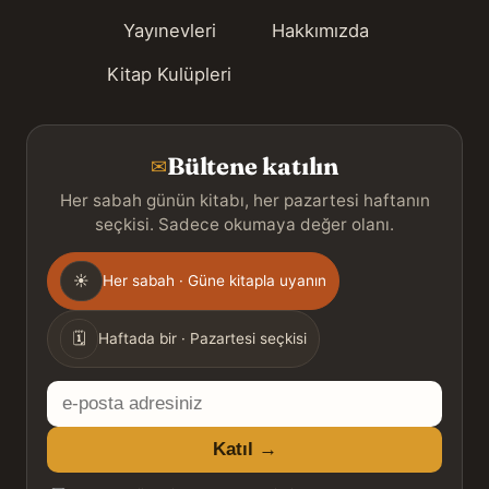
Yayınevleri
Hakkımızda
Kitap Kulüpleri
Bültene katılın
✉
Her sabah günün kitabı, her pazartesi haftanın
seçkisi. Sadece okumaya değer olanı.
Gönderim
☀
Her sabah · Güne kitapla uyanın
sıklığı
🗓
Haftada bir · Pazartesi seçkisi
E-
posta
Katıl →
adresiniz