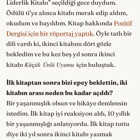
Liderlik Kitabı” seçildiği gece duydum.
Ödülü ti’ye alınca kitabı merak edip aldım,
okudum ve bayıldım. Kitap hakkında
Pozitif
Dergisi için bir röportaj yaptık
. Öyle tatlı bir
dili vardı ki, ikinci kitabını dört gözle
bekledim
ve bu kez beş yıl sonra ikinci
Kü
ük
Ünlü Uyumu
kitabı
ç
için buluştuk.
İlk kitaptan sonra bizi epey beklettin, iki
kitabın arası neden bu kadar açıldı?
Bir yaşanmışlık olsun ve hikâye demlensin
istedim. İlk kitap iyi reaksiyon aldı, 10 yıllık
bir yaşanmışlığı anlatıyordu. İlk kitap tuttu
diye iki yıl sonra ikinci kitabı yazmak