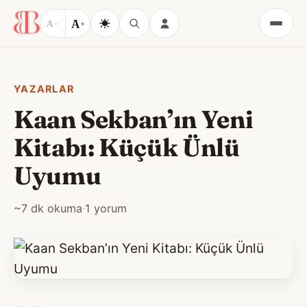
A
A
−
+
Menü
YAZARLAR
Kaan Sekban’ın Yeni
Kitabı: Küçük Ünlü
Uyumu
~7 dk okuma
·
1 yorum