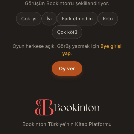
Görüşün Bookinton’u şekillendiriyor.
Çok iyi
İyi
Fark etmedim
Kötü
Çok kötü
Oyun herkese açık. Görüş yazmak için
üye girişi
yap
.
Oy ver
Bookinton Türkiye'nin Kitap Platformu