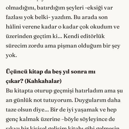
olmadığını,
batırdığım şeyleri -eksiği var
fazlası yok belki- yazdım. Bu arada son
hâlini verene kadar o kadar çok okudum ve
üzerinden geçtim ki… Kendi editörlük
sürecim zordu ama pişman olduğum bir şey
yok.
Üçüncü kitap da beş yıl sonra mı
çıkar? (Kahkahalar)
Bu kitapta oturup geçmişi hatırladım ama şu
an günlük not tutuyorum. Duygularım daha
taze olsun diye… Bir de iyi yaşamak ve hep
genç kalmak üzerine –böyle söyleyince de
sıkıcı bir kişisel gelişim kitabı gibi gelmesin