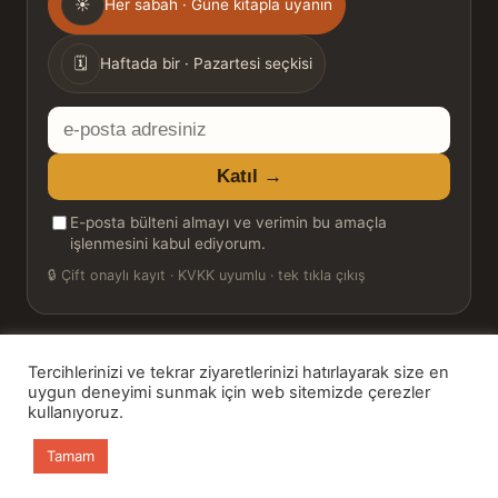
☀
Her sabah · Güne kitapla uyanın
sıklığı
🗓
Haftada bir · Pazartesi seçkisi
E-
posta
Katıl →
adresiniz
E-posta bülteni almayı ve verimin bu amaçla
işlenmesini kabul ediyorum.
🔒
Çift onaylı kayıt · KVKK uyumlu · tek tıkla çıkış
Tercihlerinizi ve tekrar ziyaretlerinizi hatırlayarak size en
© 2026 Bookinton — Türkiye’nin Kitap Platformu
uygun deneyimi sunmak için web sitemizde çerezler
kullanıyoruz.
HT Book Review — webmaster: Hakan Turgay
Tamam
Ana sayfa
Kitaplar
Günün Kitabı
Bülten