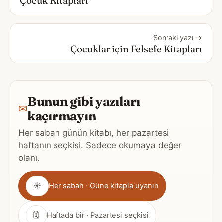
Çocuk Kitapları
Sonraki yazı →
Çocuklar için Felsefe Kitapları
Bunun gibi yazıları
✉
kaçırmayın
Her sabah günün kitabı, her pazartesi
haftanın seçkisi. Sadece okumaya değer
olanı.
Gönderim
☀
Her sabah · Güne kitapla uyanın
sıklığı
🗓
Haftada bir · Pazartesi seçkisi