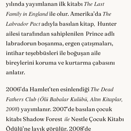
The Last
yılında yayımlanan ilk kitabı
Family
in England
The
ile olur. Amerika’da
Labrador Pact
,
adıyla basılan kitap
Hunter
ailesi tarafından sahiplenilen
Prince adlı
labradorun boşanma, ergen çatışmaları,
intihar teşebbüsleri ile boğuşan aile
bireylerini koruma ve kurtarma çabasını
anlatır.
The Dead
2006’da Hamlet’ten esinlendiği
Fathers Club (Ölü Babalar Kulübü, Altın Kitaplar,
2008
) yayımlanır. 2007’de basılan çocuk
ile
kitabı Shadow Forest
Nestle Çocuk Kitabı
Ödülü’ne layık görülür. 2008’de