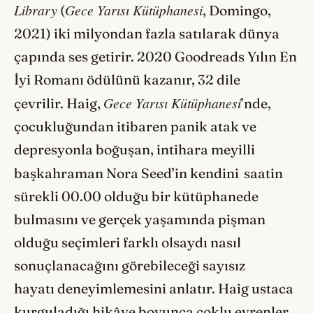
Library
Gece Yarısı Kütüphanesi
(
, Domingo,
2021) iki milyondan fazla satılarak dünya
çapında ses getirir. 2020 Goodreads Yılın En
İyi Romanı ödülünü kazanır, 32 dile
Gece Yarısı Kütüphanesi
çevrilir. Haig,
’nde,
çocukluğundan itibaren panik atak ve
depresyonla boğuşan, intihara meyilli
başkahraman Nora Seed’in kendini
saatin
sürekli 00.00 olduğu bir kütüphanede
bulmasını ve gerçek yaşamında pişman
olduğu seçimleri farklı olsaydı nasıl
sonuçlanacağını görebileceği sayısız
hayatı deneyimlemesini anlatır. Haig ustaca
kurguladığı hikâye boyunca çoklu evrenler