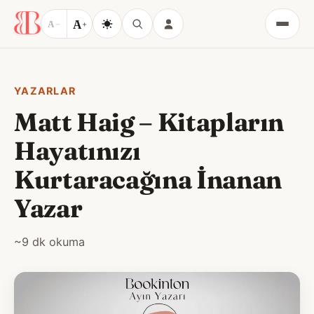
A
A
−
+
Menü
YAZARLAR
Matt Haig – Kitapların
Hayatınızı
Kurtaracağına İnanan
Yazar
~9 dk okuma