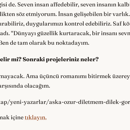
gisi de. Seven insan affedebilir, seven insanın ka
rlikten söz etmiyorum. İnsan gelişebilen bir varlık
urabiliriz, duygularımızı kontrol edebiliriz. Saf 
şadı. “Dünyayı güzellik kurtaracak, bir insanı se
i. Ben de tam olarak bu noktadayım.
gelir mi? Sonraki projeleriniz neler?
lmayacak. Ama üçüncü romanımı bitirmek üzerey
arşısında olacağım.
tap/yeni-yazarlar/aska-ozur-diletmem-dilek-go
umak içine
tıklayın.