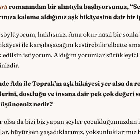
rtı
romanından bir alıntıyla başlıyorsunuz, “S
rınıza kaleme aldığınız aşk hikâyesine dair bi
ylüyorum, haklısınız. Ama okur nasıl bir sonla k
ikâyesi ile karşılaşacağını kestirebilir elbette ama
ak edilsin istiyorum. Aldığım yorumlar sürükleyi
sinizdir.
nde Ada ile Toprak’ın aşk hikâyesi yer alsa d
eğerlerini, dostluğu ve insana dair pek çok değ
düşünceniz nedir?
or olsa da bizi biz yapan şeyler çocukluğumuzdan i
ar, büyürken yaşadıklarımız, yoksunluklarımız h