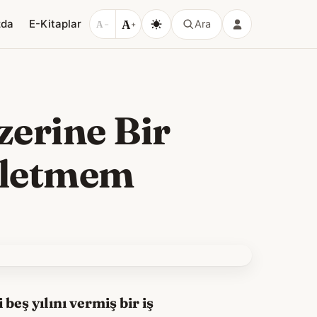
A
zda
E-Kitaplar
Ara
A
−
+
zerine Bir
iletmem
beş yılını vermiş bir iş