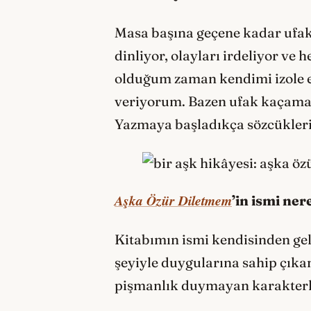
Masa başına geçene kadar ufak
dinliyor, olayları irdeliyor v
olduğum zaman kendimi izole 
veriyorum. Bazen ufak kaçamak
Yazmaya başladıkça sözcük
Aşka Özür Diletmem
’in ismi ner
Kitabımın ismi kendisinden ge
şeyiyle duygularına sahip çıka
pişmanlık duymayan karakter