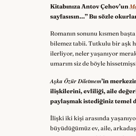
Ma
Kitabınıza Antov Çehov’un
sayfasısın…” Bu sözle okurla
Romanın sonunu kısmen başta sö
bilemez tabii. Tutkulu bir aşk h
ilerliyor, neler yaşanıyor mer
umarım siz de böyle hissetmiş
Aşka Özür Diletmem
’in merkezi
ilişkilerini, evliliği, aile d
paylaşmak istediğiniz temel 
İlişki iki kişi arasında yaşanıy
büyüdüğümüz ev, aile, arkadaşl