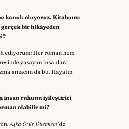
ne konuk oluyoruz. Kitabınızı
ı gerçek bir hikâyeden
mi?
rcih ediyorum: Her roman hem
resinde yaşayan insanlar.
 yazma amacım da bu. Hayatın
 insan ruhunu iyileştirici
erman olabilir mi?
Aşka Özür Diletmem’
nin.
de