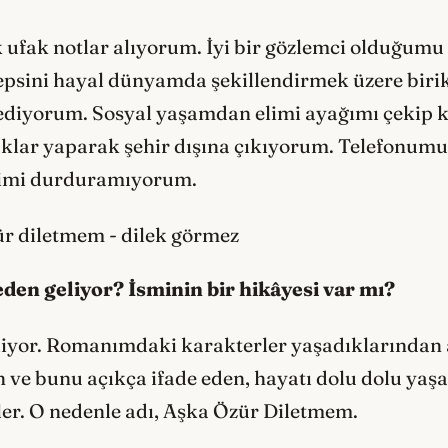
 ufak notlar alıyorum. İyi bir gözlemci olduğum
e hepsini hayal dünyamda şekillendirmek üzere bir
ediyorum. Sosyal yaşamdan elimi ayağımı çekip
lar yaparak şehir dışına çıkıyorum. Telefonumu
lerimi durduramıyorum.
eden geliyor? İsminin bir hikâyesi var mı?
liyor. Romanımdaki karakterler yaşadıklarından
n ve bunu açıkça ifade eden, hayatı dolu dolu yaş
ler. O nedenle adı, Aşka Özür Diletmem.