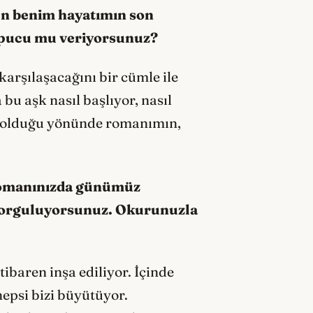
en benim hayatımın son
r ipucu mu veriyorsunuz?
arşılaşacağını bir cümle ile
 bu aşk nasıl başlıyor, nasıl
ci olduğu yönünde romanımın,
a romanınızda günümüz
eri sorguluyorsunuz. Okurunuzla
tibaren inşa ediliyor. İçinde
epsi bizi büyütüyor.