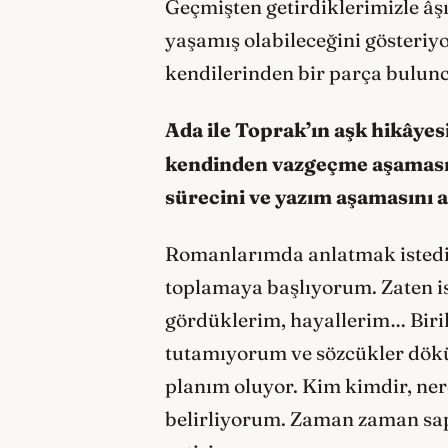
Geçmişten getirdiklerimizle âş
yaşamış olabileceğini gösteri
kendilerinden bir parça bu
Ada ile Toprak’ın aşk hikâye
kendinden vazgeçme aşamasına
sürecini ve yazım aşamasını a
Romanlarımda anlatmak istedik
toplamaya başlıyorum. Zaten is
gördüklerim, hayallerim… Bir
tutamıyorum ve sözcükler dökül
planım oluyor. Kim kimdir, ne
belirliyorum. Zaman zaman sap