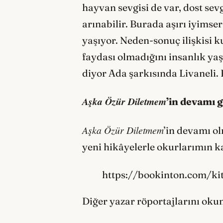
hayvan sevgisi de var, dost sev
arınabilir. Burada aşırı iyimse
yaşıyor. Neden-sonuç ilişkisi k
faydası olmadığını insanlık ya
diyor Ada şarkısında Livanel
Aşka Özür Diletmem
’in devamı 
Aşka Özür Diletmem
’in devamı o
yeni hikâyelerle okurlarımın k
https://bookinton.com/ki
Diğer yazar röportajlarını ok