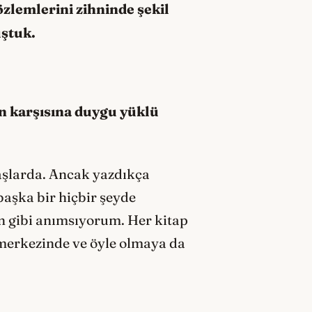
zlemlerini zihninde şekil
uştuk.
run karşısına duygu yüklü
aşlarda. Ancak yazdıkça
başka bir hiçbir şeyde
 gibi anımsıyorum. Her kitap
 merkezinde ve öyle olmaya da