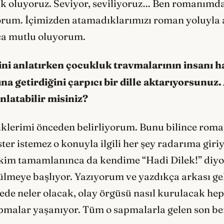
ık oluyoruz. Seviyor, seviliyoruz… Ben romanımda
yorum. İçimizden atamadıklarımızı roman yoluyla 
lunca mutlu oluyorum.
sini anlatırken çocukluk travmalarının insanı 
 getirdiğini çarpıcı bir dille aktarıyorsunuz.
nlatabilir misiniz?
lerimi önceden belirliyorum. Bunu bilince roma
ter istemez o konuyla ilgili her şey radarıma gi
ikim tamamlanınca da kendime “Hadi Dilek!” di
meye başlıyor. Yazıyorum ve yazdıkça arkası geli
rede neler olacak, olay örgüsü nasıl kurulacak h
malar yaşanıyor. Tüm o sapmalarla gelen son ben