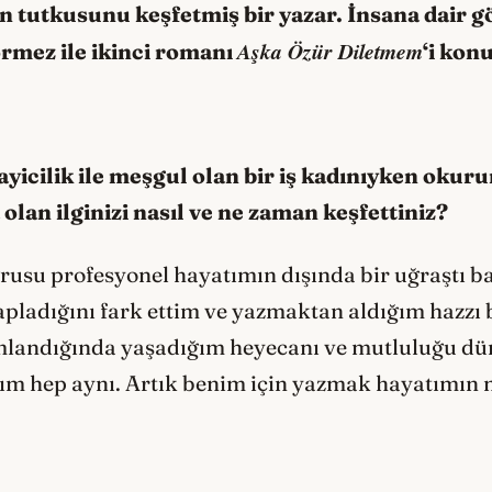
 tutkusunu keşfetmiş bir yazar. İnsana dair gö
Aşka Özür Diletmem
rmez ile ikinci romanı
‘i kon
nayicilik ile meşgul olan bir iş kadınıyken oku
olan ilginizi nasıl ve ne zaman keşfettiniz?
rusu profesyonel hayatımın dışında bir uğraştı b
pladığını fark ettim ve yazmaktan aldığım hazzı 
landığında yaşadığım heyecanı ve mutluluğu dün
nım hep aynı. Artık benim için yazmak hayatımın
?