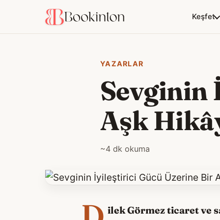
Keşfet
YAZARLAR
Sevginin 
Aşk Hikâ
~4 dk okuma
D
ilek Görmez ticaret ve s