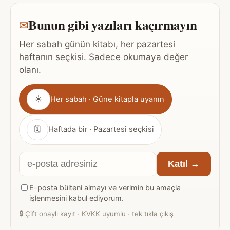
Bunun gibi yazıları kaçırmayın
✉
Her sabah günün kitabı, her pazartesi
haftanın seçkisi. Sadece okumaya değer
olanı.
Gönderim
☀
Her sabah · Güne kitapla uyanın
sıklığı
🗓
Haftada bir · Pazartesi seçkisi
E-
Katıl →
posta
E-posta bülteni almayı ve verimin bu amaçla
adresiniz
işlenmesini kabul ediyorum.
🔒
Çift onaylı kayıt · KVKK uyumlu · tek tıkla çıkış