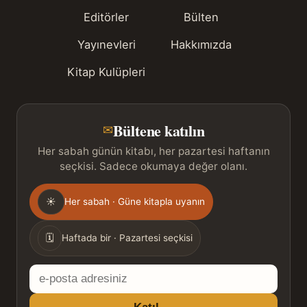
Editörler
Bülten
Yayınevleri
Hakkımızda
Kitap Kulüpleri
Bültene katılın
✉
Her sabah günün kitabı, her pazartesi haftanın
seçkisi. Sadece okumaya değer olanı.
Gönderim
☀
Her sabah · Güne kitapla uyanın
sıklığı
🗓
Haftada bir · Pazartesi seçkisi
E-
posta