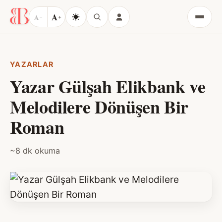
A
A
−
+
Menü
YAZARLAR
Yazar Gülşah Elikbank ve
Melodilere Dönüşen Bir
Roman
~8 dk okuma