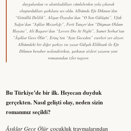
duygulardan ve alıntıladıkları cümlelerden yola çıkarak
oluşturdukları şarkılara ses oldu. Albümde Efe Dikmen’den
“Gönüllü Delilik”, Alişan Özaydın’dan “O Son Gülüşün”, Ufuk
Sağın’dan “Aşklar Mezarlığı”, Ferit Tunçer’den “Düşman Oldum
Hayata”, Ali Başarır’dan “Lovers Die At Night”, Samet Serhat’tan
“Âşıklar Gece Ölür”, Erinç’ten “Aynı Geceden” eserleri yer alıyor.
Albümdeki bir diğer şarkıyı ise yazar Gülşah Elikbank ile Efe
Dikmen beraber seslendirirken, şarkının sözleri yazarın yeni
romanından izler taşıyor.
Bu Türkiye’de bir ilk. Heyecan duyduk
gerçekten. Nasıl gelişti olay, neden sizin
romanınız seçildi?
Âşıklar Gece Ölür
çocukluk travmalarından