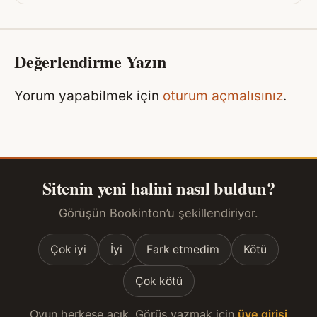
Değerlendirme Yazın
Yorum yapabilmek için
oturum açmalısınız
.
Sitenin yeni halini nasıl buldun?
Görüşün Bookinton’u şekillendiriyor.
Çok iyi
İyi
Fark etmedim
Kötü
Çok kötü
Oyun herkese açık. Görüş yazmak için
üye girişi