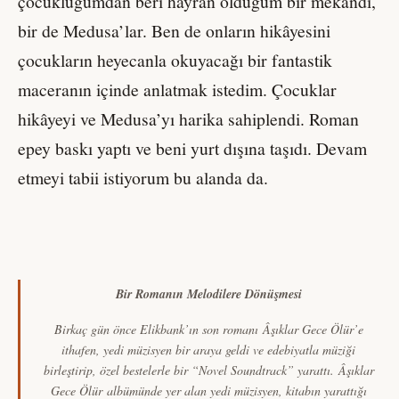
çocukluğumdan beri hayran olduğum bir mekândı,
bir de Medusa’lar. Ben de onların hikâyesini
çocukların heyecanla okuyacağı bir fantastik
maceranın içinde anlatmak istedim. Çocuklar
hikâyeyi ve Medusa’yı harika sahiplendi. Roman
epey baskı yaptı ve beni yurt dışına taşıdı. Devam
etmeyi tabii istiyorum bu alanda da.
Bir Romanın Melodilere Dönüşmesi
Birkaç gün önce Elikbank’ın son romanı
Âşıklar Gece Ölür
’e
ithafen, yedi müzisyen bir araya geldi ve edebiyatla müziği
birleştirip, özel bestelerle bir “Novel Soundtrack” yarattı.
Âşıklar
Gece Ölür
albümünde yer alan yedi müzisyen, kitabın yarattığı