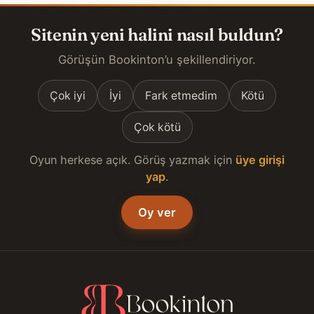
Sitenin yeni halini nasıl buldun?
Görüşün Bookinton’u şekillendiriyor.
Çok iyi
İyi
Fark etmedim
Kötü
Çok kötü
Oyun herkese açık. Görüş yazmak için
üye girişi
yap
.
Oy ver