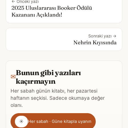
← Önceki yazı
2025 Uluslararası Booker Ödülü
Kazananı Açıklandı!
Sonraki yazı →
Nehrin Kıyısında
Bunun gibi yazıları
✉
kaçırmayın
Her sabah günün kitabı, her pazartesi
haftanın seçkisi. Sadece okumaya değer
olanı.
Gönderim
☀
Her sabah · Güne kitapla uyanın
sıklığı