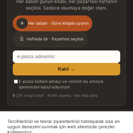
Her sabah günün kitabı, her pazartesi haftanın
seçkisi. Sadece okumaya değer olanı.
Gönderim
☀
Her sabah · Güne kitapla uyanın
sıklığı
🗓
Haftada bir · Pazartesi seçkisi
E-
posta
Katıl →
adresiniz
E-posta bülteni almayı ve verimin bu amaçla
işlenmesini kabul ediyorum.
🔒
Çift onaylı kayıt · KVKK uyumlu · tek tıkla çıkış
Tercihlerinizi ve tekrar ziyaretlerinizi hatırlayarak size en
© 2026 Bookinton — Türkiye’nin Kitap Platformu
uygun deneyimi sunmak için web sitemizde çerezler
kullanıyoruz.