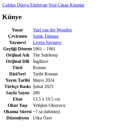
Çağdaş Dünya Edebiyatı
Yeni Çıkan Kitaplar
Künye
Yazar
Yael van der Wouden
Çevirmen
Şafak Tahmaz
Yayınevi
Livera Yayınevi
Geçtiği Dönem
1961 – 1961
Orijinal Adı
The Safekeep
Orijinal Dili
İngilizce
Türü
Roman
Dizi/Seri
Tarihi Roman
Yayın Tarihi
Mayıs 2024
Türkçe Baskı
Şubat 2025
Sayfa Sayısı
280
Ebat
13.5 x 19.5 cm
Okur Yaşı
Yetişkin Okuyucu
Okuma Süresi
~7 sa
(tahmini)
Düzenleyen
Utku Özer