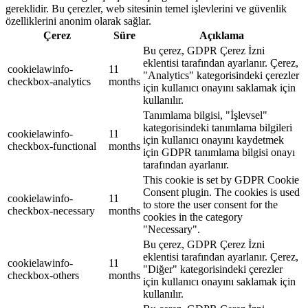
gereklidir. Bu çerezler, web sitesinin temel işlevlerini ve güvenlik
özelliklerini anonim olarak sağlar.
Çerez
Süre
Açıklama
Bu çerez, GDPR Çerez İzni
eklentisi tarafından ayarlanır. Çerez,
cookielawinfo-
11
"Analytics" kategorisindeki çerezler
checkbox-analytics
months
için kullanıcı onayını saklamak için
kullanılır.
Tanımlama bilgisi, "İşlevsel"
kategorisindeki tanımlama bilgileri
cookielawinfo-
11
için kullanıcı onayını kaydetmek
checkbox-functional
months
için GDPR tanımlama bilgisi onayı
tarafından ayarlanır.
This cookie is set by GDPR Cookie
Consent plugin. The cookies is used
cookielawinfo-
11
to store the user consent for the
checkbox-necessary
months
cookies in the category
"Necessary".
Bu çerez, GDPR Çerez İzni
eklentisi tarafından ayarlanır. Çerez,
cookielawinfo-
11
"Diğer" kategorisindeki çerezler
checkbox-others
months
için kullanıcı onayını saklamak için
kullanılır.