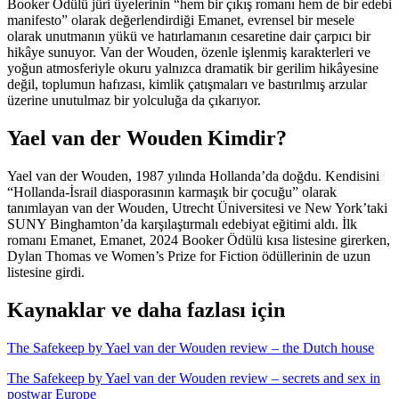
Booker Ödülü jüri üyelerinin “hem bir çıkış romanı hem de bir edebi
manifesto” olarak değerlendirdiği Emanet, evrensel bir mesele
olarak unutmanın yükü ve hatırlamanın cesaretine dair çarpıcı bir
hikâye sunuyor. Van der Wouden, özenle işlenmiş karakterleri ve
yoğun atmosferiyle okuru yalnızca dramatik bir gerilim hikâyesine
değil, toplumun hafızası, kimlik çatışmaları ve bastırılmış arzular
üzerine unutulmaz bir yolculuğa da çıkarıyor.
Yael van der Wouden Kimdir?
Yael van der Wouden, 1987 yılında Hollanda’da doğdu. Kendisini
“Hollanda-İsrail diasporasının karmaşık bir çocuğu” olarak
tanımlayan van der Wouden, Utrecht Üniversitesi ve New York’taki
SUNY Binghamton’da karşılaştırmalı edebiyat eğitimi aldı. İlk
romanı Emanet, Emanet, 2024 Booker Ödülü kısa listesine girerken,
Dylan Thomas ve Women’s Prize for Fiction ödüllerinin de uzun
listesine girdi.
Kaynaklar ve daha fazlası için
The Safekeep by Yael van der Wouden review – the Dutch house
The Safekeep by Yael van der Wouden review – secrets and sex in
postwar Europe