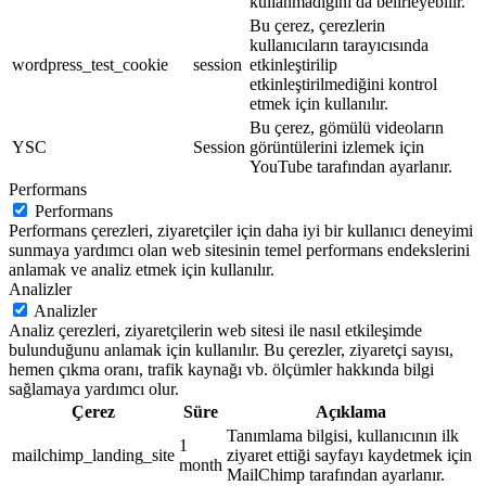
kullanmadığını da belirleyebilir.
Bu çerez, çerezlerin
kullanıcıların tarayıcısında
wordpress_test_cookie
session
etkinleştirilip
etkinleştirilmediğini kontrol
etmek için kullanılır.
Bu çerez, gömülü videoların
YSC
Session
görüntülerini izlemek için
YouTube tarafından ayarlanır.
Performans
Performans
Performans çerezleri, ziyaretçiler için daha iyi bir kullanıcı deneyimi
sunmaya yardımcı olan web sitesinin temel performans endekslerini
anlamak ve analiz etmek için kullanılır.
Analizler
Analizler
Analiz çerezleri, ziyaretçilerin web sitesi ile nasıl etkileşimde
bulunduğunu anlamak için kullanılır. Bu çerezler, ziyaretçi sayısı,
hemen çıkma oranı, trafik kaynağı vb. ölçümler hakkında bilgi
sağlamaya yardımcı olur.
Çerez
Süre
Açıklama
Tanımlama bilgisi, kullanıcının ilk
1
mailchimp_landing_site
ziyaret ettiği sayfayı kaydetmek için
month
MailChimp tarafından ayarlanır.