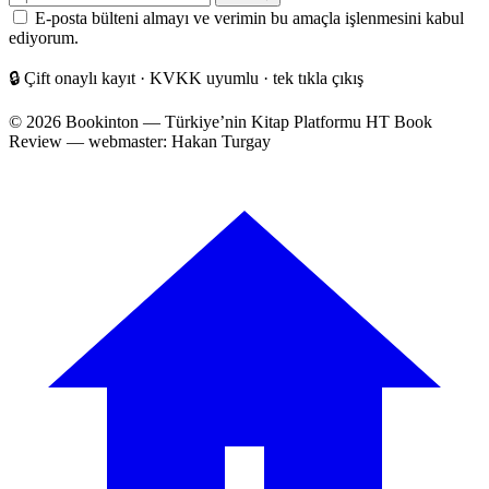
posta
E-posta bülteni almayı ve verimin bu amaçla işlenmesini kabul
adresiniz
ediyorum.
🔒
Çift onaylı kayıt · KVKK uyumlu · tek tıkla çıkış
© 2026 Bookinton — Türkiye’nin Kitap Platformu
HT Book
Review — webmaster: Hakan Turgay