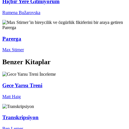
Hiçbir Yere Gitmiyorum
Rumena Bužarovska
Parerga
Max Stirner
Benzer Kitaplar
İnceleme
Gece Yarısı Treni
Matt Haig
Transkripsiyon
Ben Lerner