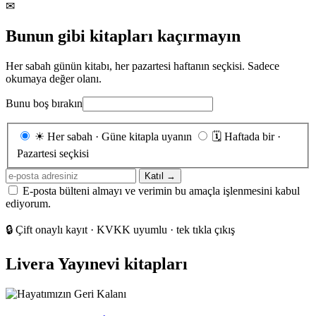
✉
Bunun gibi kitapları kaçırmayın
Her sabah günün kitabı, her pazartesi haftanın seçkisi. Sadece
okumaya değer olanı.
Bunu boş bırakın
Gönderim
☀
Her sabah · Güne kitapla uyanın
🗓
Haftada bir ·
sıklığı
Pazartesi seçkisi
E-
Katıl →
posta
E-posta bülteni almayı ve verimin bu amaçla işlenmesini kabul
adresiniz
ediyorum.
🔒
Çift onaylı kayıt · KVKK uyumlu · tek tıkla çıkış
Livera Yayınevi kitapları