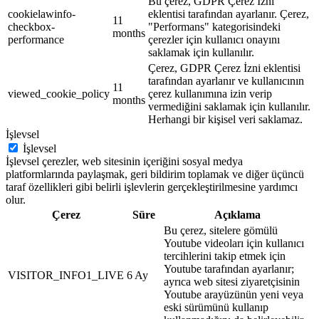
Bu çerez, GDPR Çerez İzni
cookielawinfo-
eklentisi tarafından ayarlanır. Çerez,
11
checkbox-
"Performans" kategorisindeki
months
performance
çerezler için kullanıcı onayını
saklamak için kullanılır.
Çerez, GDPR Çerez İzni eklentisi
tarafından ayarlanır ve kullanıcının
11
viewed_cookie_policy
çerez kullanımına izin verip
months
vermediğini saklamak için kullanılır.
Herhangi bir kişisel veri saklamaz.
İşlevsel
İşlevsel
İşlevsel çerezler, web sitesinin içeriğini sosyal medya
platformlarında paylaşmak, geri bildirim toplamak ve diğer üçüncü
taraf özellikleri gibi belirli işlevlerin gerçekleştirilmesine yardımcı
olur.
Çerez
Süre
Açıklama
Bu çerez, sitelere gömülü
Youtube videoları için kullanıcı
tercihlerini takip etmek için
Youtube tarafından ayarlanır;
VISITOR_INFO1_LIVE
6 Ay
ayrıca web sitesi ziyaretçisinin
Youtube arayüzünün yeni veya
eski sürümünü kullanıp