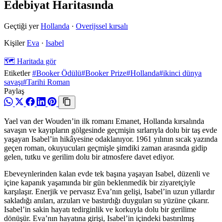
Edebiyat Haritasında
Geçtiği yer
Hollanda
·
Overijssel kırsalı
Kişiler
Eva
·
Isabel
🗺️ Haritada gör
Etiketler
#Booker Ödülü
#Booker Prize
#Hollanda
#ikinci dünya
savaşı
#Tarihi Roman
Paylaş
Yael van der Wouden’in ilk romanı Emanet, Hollanda kırsalında
savaşın ve kayıpların gölgesinde geçmişin sırlarıyla dolu bir taş evde
yaşayan Isabel’in hikâyesine odaklanıyor. 1961 yılının sıcak yazında
geçen roman, okuyucuları geçmişle şimdiki zaman arasında gidip
gelen, tutku ve gerilim dolu bir atmosfere davet ediyor.
Ebeveynlerinden kalan evde tek başına yaşayan Isabel, düzenli ve
içine kapanık yaşamında bir gün beklenmedik bir ziyaretçiyle
karşılaşır. Enerjik ve pervasız Eva’nın gelişi, Isabel’in uzun yıllardır
sakladığı anıları, arzuları ve bastırdığı duyguları su yüzüne çıkarır.
Isabel’in sakin hayatı tedirginlik ve korkuyla dolu bir gerilime
dönüşür. Eva’nın hayatına girişi, Isabel’in içindeki bastırılmış