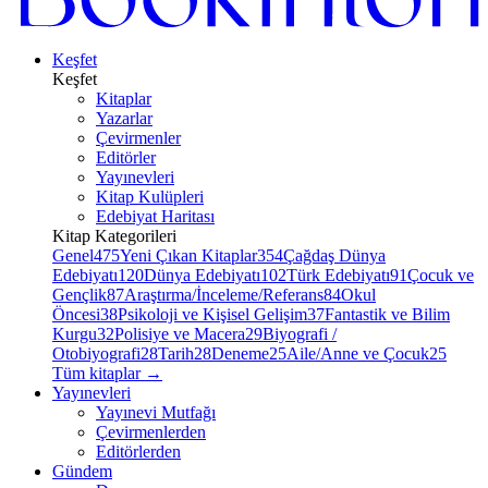
Keşfet
Keşfet
Kitaplar
Yazarlar
Çevirmenler
Editörler
Yayınevleri
Kitap Kulüpleri
Edebiyat Haritası
Kitap Kategorileri
Genel
475
Yeni Çıkan Kitaplar
354
Çağdaş Dünya
Edebiyatı
120
Dünya Edebiyatı
102
Türk Edebiyatı
91
Çocuk ve
Gençlik
87
Araştırma/İnceleme/Referans
84
Okul
Öncesi
38
Psikoloji ve Kişisel Gelişim
37
Fantastik ve Bilim
Kurgu
32
Polisiye ve Macera
29
Biyografi /
Otobiyografi
28
Tarih
28
Deneme
25
Aile/Anne ve Çocuk
25
Tüm kitaplar
→
Yayınevleri
Yayınevi Mutfağı
Çevirmenlerden
Editörlerden
Gündem