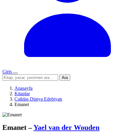
Giriş
Menü
Sitede
Ara
ara
Anasayfa
Kitaplar
Çağdaş Dünya Edebiyatı
Emanet
Emanet
–
Yael van der Wouden