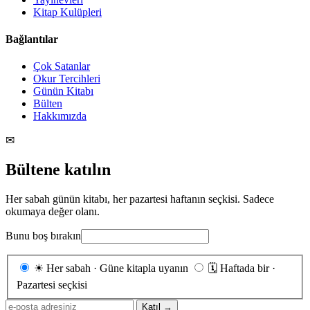
Kitap Kulüpleri
Bağlantılar
Çok Satanlar
Okur Tercihleri
Günün Kitabı
Bülten
Hakkımızda
✉
Bültene katılın
Her sabah günün kitabı, her pazartesi haftanın seçkisi. Sadece
okumaya değer olanı.
Bunu boş bırakın
Gönderim
☀
Her sabah · Güne kitapla uyanın
🗓
Haftada bir ·
sıklığı
Pazartesi seçkisi
E-
Katıl →