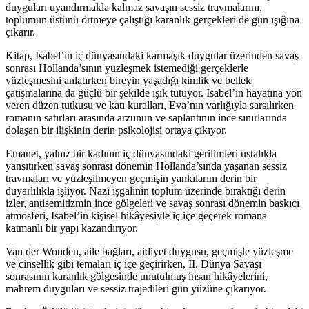
duyguları uyandırmakla kalmaz savaşın sessiz travmalarını,
toplumun üstünü örtmeye çalıştığı karanlık gerçekleri de gün ışığına
çıkarır.
Kitap, Isabel’in iç dünyasındaki karmaşık duygular üzerinden savaş
sonrası Hollanda’sının yüzleşmek istemediği gerçeklerle
yüzleşmesini anlatırken bireyin yaşadığı kimlik ve bellek
çatışmalarına da güçlü bir şekilde ışık tutuyor. Isabel’in hayatına yön
veren düzen tutkusu ve katı kuralları, Eva’nın varlığıyla sarsılırken
romanın satırları arasında arzunun ve saplantının ince sınırlarında
dolaşan bir ilişkinin derin psikolojisi ortaya çıkıyor.
Emanet, yalnız bir kadının iç dünyasındaki gerilimleri ustalıkla
yansıtırken savaş sonrası dönemin Hollanda’sında yaşanan sessiz
travmaları ve yüzleşilmeyen geçmişin yankılarını derin bir
duyarlılıkla işliyor. Nazi işgalinin toplum üzerinde bıraktığı derin
izler, antisemitizmin ince gölgeleri ve savaş sonrası dönemin baskıcı
atmosferi, Isabel’in kişisel hikâyesiyle iç içe geçerek romana
katmanlı bir yapı kazandırıyor.
Van der Wouden, aile bağları, aidiyet duygusu, geçmişle yüzleşme
ve cinsellik gibi temaları iç içe geçirirken, II. Dünya Savaşı
sonrasının karanlık gölgesinde unutulmuş insan hikâyelerini,
mahrem duyguları ve sessiz trajedileri gün yüzüne çıkarıyor.