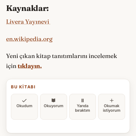
Kaynaklar:
Livera Yayınevi
en.wikipedia.org
Yeni çıkan kitap tanıtımlarını incelemek
için
tıklayın.
BU KITABI
Okudum
Okuyorum
Yarıda
Okumak
bıraktım
istiyorum