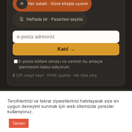
☀
Her sabah · Güne kitapla uyanın
sıklığı
🗓
Haftada bir · Pazartesi seçkisi
E-
posta
Katıl →
adresiniz
E-posta bülteni almayı ve verimin bu amaçla
işlenmesini kabul ediyorum.
🔒
Çift onaylı kayıt · KVKK uyumlu · tek tıkla çıkış
Tercihlerinizi ve tekrar ziyaretlerinizi hatırlayarak size en
© 2026 Bookinton — Türkiye’nin Kitap Platformu
uygun deneyimi sunmak için web sitemizde çerezler
kullanıyoruz.
HT Book Review — webmaster: Hakan Turgay
Tamam
Ana sayfa
Kitaplar
Günün Kitabı
Bülten