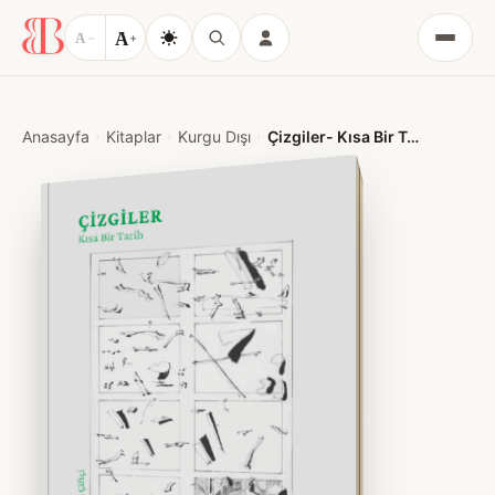
A
A
−
+
Menü
Anasayfa
Kitaplar
Kurgu Dışı
Çizgiler- Kısa Bir Tarih