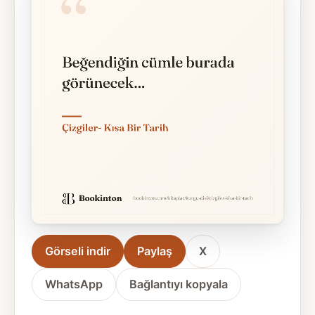
Görseli indir
Paylaş
X
WhatsApp
Bağlantıyı kopyala