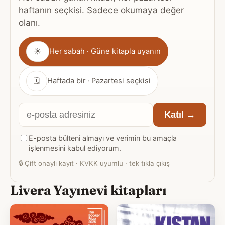
haftanın seçkisi. Sadece okumaya değer
olanı.
Gönderim
☀
Her sabah · Güne kitapla uyanın
sıklığı
🗓
Haftada bir · Pazartesi seçkisi
E-
Katıl →
posta
E-posta bülteni almayı ve verimin bu amaçla
adresiniz
işlenmesini kabul ediyorum.
🔒
Çift onaylı kayıt · KVKK uyumlu · tek tıkla çıkış
Livera Yayınevi kitapları