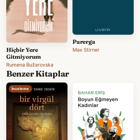
Parerga
Hiçbir Yere
Max Stirner
Gitmiyorum
Rumena Bužarovska
Benzer Kitaplar
İnceleme