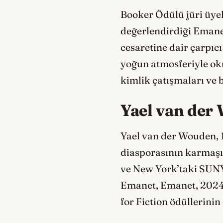
Booker Ödülü jüri üyel
değerlendirdiği Emane
cesaretine dair çarpıc
yoğun atmosferiyle oku
kimlik çatışmaları ve 
Yael van der
Yael van der Wouden, 1
diasporasının karmaşı
ve New York’taki SUNY 
Emanet, Emanet, 2024 
for Fiction ödüllerinin 