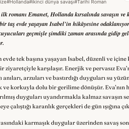
ize
#Hollanda
#ikinci dünya savaşı
#Tarihi Roman
ilk romanı Emanet, Hollanda kırsalında savaşın ve k
 bir taş evde yaşayan Isabel’in hikâyesine odaklanıyor
uyucuları geçmişle şimdiki zaman arasında gidip gele
r.
 evde tek başına yaşayan Isabel, düzenli ve için
 ziyaretçiyle karşılaşır. Enerjik ve pervasız Eva’nı
ı anıları, arzuları ve bastırdığı duyguları su yüzün
k ve korkuyla dolu bir gerilime dönüşür. Eva’nın h
tırılmış duyguları uyandırmakla kalmaz savaşın se
e çalıştığı karanlık gerçekleri de gün ışığına çık
nyasındaki karmaşık duygular üzerinden savaş son