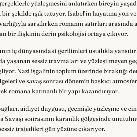
erçeklerle yüzleşmesini anlatırken bireyin yaşadı
 bir şekilde ışık tutuyor. Isabel’in hayatına yön v
 varlığıyla sarsılırken romanın satırları arasında
n bir ilişkinin derin psikolojisi ortaya çıkıyor.
ının iç dünyasındaki gerilimleri ustalıkla yansıtı
a yaşanan sessiz travmaları ve yüzleşilmeyen geç
şliyor. Nazi işgalinin toplum üzerinde bıraktığı der
geleri ve savaş sonrası dönemin baskıcı atmosferi,
erek romana katmanlı bir yapı kazandırıyor.
ağları, aidiyet duygusu, geçmişle yüzleşme ve cins
nya Savaşı sonrasının karanlık gölgesinde unutulm
ssiz trajedileri gün yüzüne çıkarıyor.