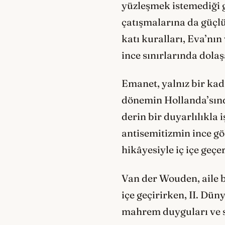
yüzleşmek istemediği g
çatışmalarına da güçlü
katı kuralları, Eva’nın
ince sınırlarında dolaşa
Emanet, yalnız bir kad
dönemin Hollanda’sınd
derin bir duyarlılıkla i
antisemitizmin ince göl
hikâyesiyle iç içe geç
Van der Wouden, aile b
içe geçirirken, II. Dü
mahrem duyguları ve se