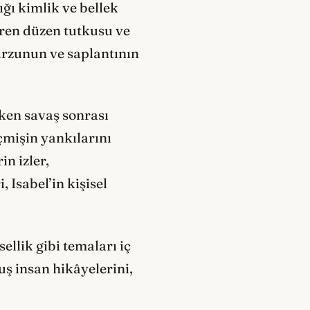
ğı kimlik ve bellek
eren düzen tutkusu ve
 arzunun ve saplantının
rken savaş sonrası
mişin yankılarını
in izler,
 Isabel’in kişisel
ellik gibi temaları iç
uş insan hikâyelerini,