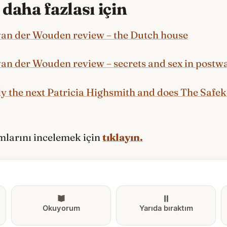
daha fazlası için
van der Wouden review – the Dutch house
van der Wouden review – secrets and sex in postw
ly the next Patricia Highsmith and does The Safeke
ımlarını incelemek için
tıklayın.
Okuyorum
Yarıda bıraktım