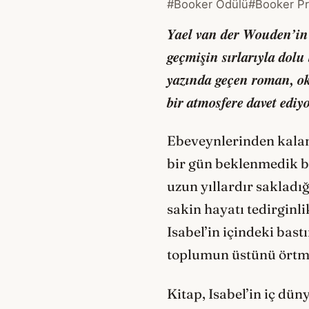
#Booker Ödülü
#Booker Pr
Yael van der Wouden’in 
geçmişin sırlarıyla dolu
yazında geçen roman, ok
bir atmosfere davet ediyo
Ebeveynlerinden kalan
bir gün beklenmedik bir
uzun yıllardır sakladığ
sakin hayatı tedirginli
Isabel’in içindeki bas
toplumun üstünü örtmey
Kitap, Isabel’in iç dü