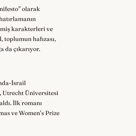
nifesto” olarak
 hatırlamanın
nmiş karakterleri ve
, toplumun hafızası,
a da çıkarıyor.
nda-İsrail
 Utrecht Üniversitesi
ldı. İlk romanı
omas ve Women’s Prize