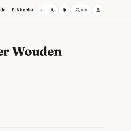
A
zda
E-Kitaplar
Ara
A
−
+
der Wouden