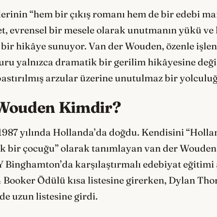
erinin “hem bir çıkış romanı hem de bir edebi ma
t, evrensel bir mesele olarak unutmanın yükü ve
ı bir hikâye sunuyor. Van der Wouden, özenle işle
ru yalnızca dramatik bir gerilim hikâyesine değil
bastırılmış arzular üzerine unutulmaz bir yolculuğ
 Wouden Kimdir?
987 yılında Hollanda’da doğdu. Kendisini “Holla
k bir çocuğu” olarak tanımlayan van der Wouden,
Binghamton’da karşılaştırmalı edebiyat eğitimi a
Booker Ödülü kısa listesine girerken, Dylan Th
de uzun listesine girdi.