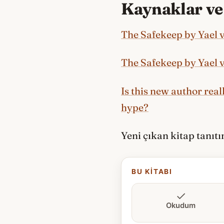
Kaynaklar ve 
The Safekeep by Yael 
The Safekeep by Yael 
Is this new author real
hype?
Yeni çıkan kitap tanıt
BU KITABI
Okudum