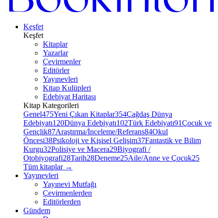
Keşfet
Keşfet
Kitaplar
Yazarlar
Çevirmenler
Editörler
Yayınevleri
Kitap Kulüpleri
Edebiyat Haritası
Kitap Kategorileri
Genel
475
Yeni Çıkan Kitaplar
354
Çağdaş Dünya
Edebiyatı
120
Dünya Edebiyatı
102
Türk Edebiyatı
91
Çocuk ve
Gençlik
87
Araştırma/İnceleme/Referans
84
Okul
Öncesi
38
Psikoloji ve Kişisel Gelişim
37
Fantastik ve Bilim
Kurgu
32
Polisiye ve Macera
29
Biyografi /
Otobiyografi
28
Tarih
28
Deneme
25
Aile/Anne ve Çocuk
25
Tüm kitaplar
→
Yayınevleri
Yayınevi Mutfağı
Çevirmenlerden
Editörlerden
Gündem