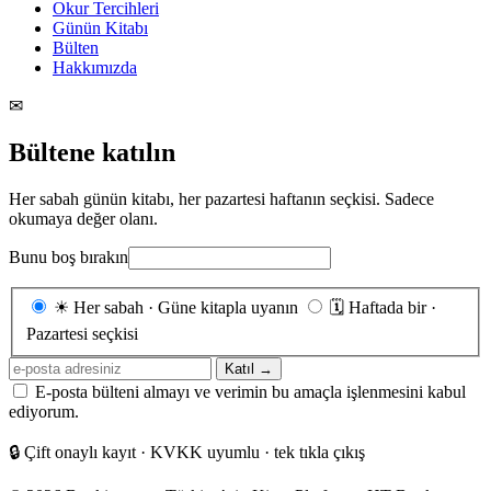
Okur Tercihleri
Günün Kitabı
Bülten
Hakkımızda
✉
Bültene katılın
Her sabah günün kitabı, her pazartesi haftanın seçkisi. Sadece
okumaya değer olanı.
Bunu boş bırakın
Gönderim
☀
Her sabah · Güne kitapla uyanın
🗓
Haftada bir ·
sıklığı
Pazartesi seçkisi
E-
Katıl →
posta
E-posta bülteni almayı ve verimin bu amaçla işlenmesini kabul
adresiniz
ediyorum.
🔒
Çift onaylı kayıt · KVKK uyumlu · tek tıkla çıkış