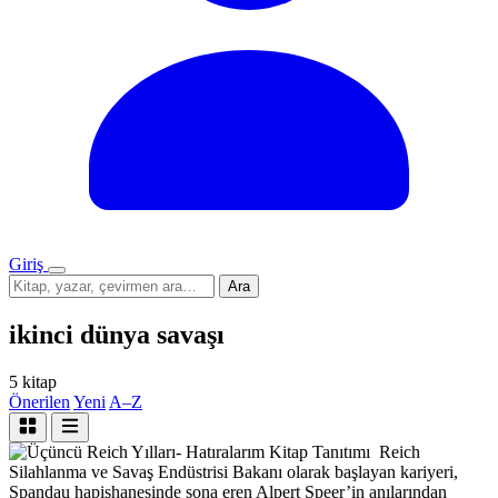
Giriş
Menü
Sitede
Ara
ara
ikinci dünya savaşı
5 kitap
Önerilen
Yeni
A–Z
Kitap Tanıtımı
Reich
Silahlanma ve Savaş Endüstrisi Bakanı olarak başlayan kariyeri,
Spandau hapishanesinde sona eren Alpert Speer’in anılarından