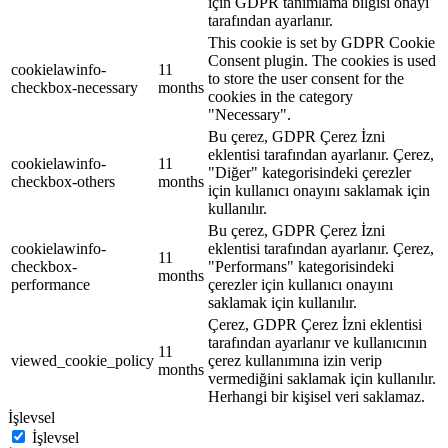
için GDPR tanımlama bilgisi onayı
tarafından ayarlanır.
This cookie is set by GDPR Cookie
Consent plugin. The cookies is used
cookielawinfo-
11
to store the user consent for the
checkbox-necessary
months
cookies in the category
"Necessary".
Bu çerez, GDPR Çerez İzni
eklentisi tarafından ayarlanır. Çerez,
cookielawinfo-
11
"Diğer" kategorisindeki çerezler
checkbox-others
months
için kullanıcı onayını saklamak için
kullanılır.
Bu çerez, GDPR Çerez İzni
cookielawinfo-
eklentisi tarafından ayarlanır. Çerez,
11
checkbox-
"Performans" kategorisindeki
months
performance
çerezler için kullanıcı onayını
saklamak için kullanılır.
Çerez, GDPR Çerez İzni eklentisi
tarafından ayarlanır ve kullanıcının
11
viewed_cookie_policy
çerez kullanımına izin verip
months
vermediğini saklamak için kullanılır.
Herhangi bir kişisel veri saklamaz.
İşlevsel
İşlevsel