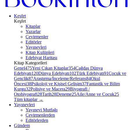
Keşfet
Keşfet
Kitaplar
Yazarlar
Çevirmenler
Editörler
Yayınevleri
Kitap Kulüpleri
Edebiyat Haritası
Kitap Kategorileri
Genel
475
Yeni Çıkan Kitaplar
354
Çağdaş Dünya
Edebiyatı
120
Dünya Edebiyatı
102
Türk Edebiyatı
91
Çocuk ve
Gençlik
87
Araştırma/İnceleme/Referans
84
Okul
Öncesi
38
Psikoloji ve Kişisel Gelişim
37
Fantastik ve Bilim
Kurgu
32
Polisiye ve Macera
29
Biyografi /
Otobiyografi
28
Tarih
28
Deneme
25
Aile/Anne ve Çocuk
25
Tüm kitaplar
→
Yayınevleri
Yayınevi Mutfağı
Çevirmenlerden
Editörlerden
Gündem