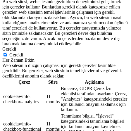
Bu web sitesi, web sitesinde gezinirken deneyiminizi geliştirmek
için çerezler kullanır. Bunlardan gerekli olarak kategorize edilen
çerezler, web sitesinin temel işlevlerinin çalışması için gerekli
olduklarından tarayıcınızda saklanır. Ayrıca, bu web sitesini nasıl
kullandığınızı analiz etmemize ve anlamamıza yardımcı olan üçüncü
taraf çerezleri de kullanıyoruz. Bu çerezler tarayıcınızda yalnızca
sizin izninizle saklanacaktır. Bu çerezleri devre dışı bırakma
seçeneğiniz de vardır. Ancak bu çerezlerden bazılarını devre dışı
bırakmak tarama deneyiminizi etkileyebilir.
Gerekli
Gerekli
Her Zaman Etkin
Web sitesinin düzgün çalışması için gerekli çerezler kesinlikle
gereklidir. Bu çerezler, web sitesinin temel işlevlerini ve güvenlik
özelliklerini anonim olarak sağlar.
Çerez
Süre
Açıklama
Bu çerez, GDPR Çerez İzni
eklentisi tarafından ayarlanır. Çerez,
cookielawinfo-
11
"Analytics" kategorisindeki çerezler
checkbox-analytics
months
için kullanıcı onayını saklamak için
kullanılır.
Tanımlama bilgisi, "İşlevsel"
kategorisindeki tanımlama bilgileri
cookielawinfo-
11
için kullanıcı onayını kaydetmek
checkbox-functional
months