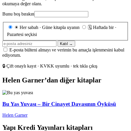
okumaya değer olanı.
Bunu boş bırakın
Gönderim
☀
Her sabah · Güne kitapla uyanın
🗓
Haftada bir ·
sıklığı
Pazartesi seçkisi
E-
Katıl →
posta
E-posta bülteni almayı ve verimin bu amaçla işlenmesini kabul
adresiniz
ediyorum.
🔒
Çift onaylı kayıt · KVKK uyumlu · tek tıkla çıkış
Helen Garner’dan diğer kitaplar
Bu Yas Yuvası – Bir Cinayet Davasının Öyküsü
Helen Garner
Yapı Kredi Yayınları kitapları