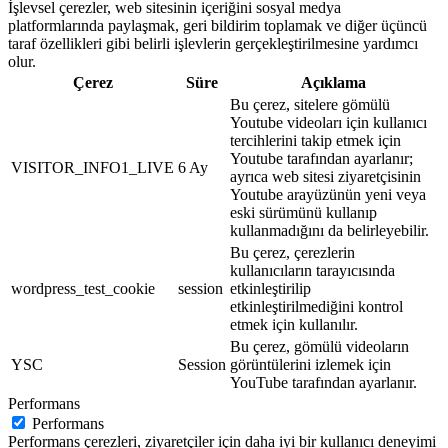
İşlevsel çerezler, web sitesinin içeriğini sosyal medya
platformlarında paylaşmak, geri bildirim toplamak ve diğer üçüncü
taraf özellikleri gibi belirli işlevlerin gerçekleştirilmesine yardımcı
olur.
Çerez
Süre
Açıklama
Bu çerez, sitelere gömülü
Youtube videoları için kullanıcı
tercihlerini takip etmek için
Youtube tarafından ayarlanır;
VISITOR_INFO1_LIVE
6 Ay
ayrıca web sitesi ziyaretçisinin
Youtube arayüzünün yeni veya
eski sürümünü kullanıp
kullanmadığını da belirleyebilir.
Bu çerez, çerezlerin
kullanıcıların tarayıcısında
wordpress_test_cookie
session
etkinleştirilip
etkinleştirilmediğini kontrol
etmek için kullanılır.
Bu çerez, gömülü videoların
YSC
Session
görüntülerini izlemek için
YouTube tarafından ayarlanır.
Performans
Performans
Performans çerezleri, ziyaretçiler için daha iyi bir kullanıcı deneyimi