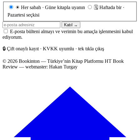
Gönderim
☀
Her sabah · Güne kitapla uyanın
🗓
Haftada bir ·
sıklığı
Pazartesi seçkisi
E-
Katıl →
posta
E-posta bülteni almayı ve verimin bu amaçla işlenmesini kabul
adresiniz
ediyorum.
🔒
Çift onaylı kayıt · KVKK uyumlu · tek tıkla çıkış
© 2026 Bookinton — Türkiye’nin Kitap Platformu
HT Book
Review — webmaster: Hakan Turgay