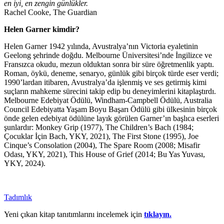
en iyi, en zengin günlükler.
Rachel Cooke, The Guardian
Helen Garner kimdir?
Helen Garner 1942 yılında, Avustralya’nın Victoria eyaletinin
Geelong şehrinde doğdu. Melbourne Üniversitesi’nde İngilizce ve
Fransızca okudu, mezun olduktan sonra bir süre öğretmenlik yaptı.
Roman, öykü, deneme, senaryo, günlük gibi birçok türde eser verdi;
1990’lardan itibaren, Avustralya’da işlenmiş ve ses getirmiş kimi
suçların mahkeme sürecini takip edip bu deneyimlerini kitaplaştırdı.
Melbourne Edebiyat Ödülü, Windham-Campbell Ödülü, Australia
Council Edebiyatta Yaşam Boyu Başarı Ödülü gibi ülkesinin birçok
önde gelen edebiyat ödülüne layık görülen Garner’ın başlıca eserleri
şunlardır: Monkey Grip (1977), The Children’s Bach (1984;
Çocuklar İçin Bach, YKY, 2021), The First Stone (1995), Joe
Cinque’s Consolation (2004), The Spare Room (2008; Misafir
Odası, YKY, 2021), This House of Grief (2014; Bu Yas Yuvası,
YKY, 2024).
Tadımlık
Yeni çıkan kitap tanıtımlarını incelemek için
tıklayın.