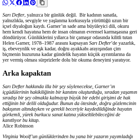
Sarı Defter
, yalnızca bir günlük değil. Bir kadının sanatla,
yalnızlıkla, sevgiyle ve yaşlanma korkusuyla yürüttüğü uzun bir
içsel diyaloğun kaydı. Garner’ın sade ama büyüleyici dili, okuru
hem kendi hayatına hem de insan olmanın evrensel karmaşasına geri
döndürüyor. Günlüklerini yıllarca bir çamaşır odasında kilitli tutan
Helen Garner, 1978–1987 arasını kapsayan
Sarı Defter
’de yazarlık,
iş, ebeveynlik ve aşk kadar, doğru ayakkabı arayışından çim
biçmenin huzuruna kadar gündelik hayatın küçük ayrıntılarına da
yer vermiş olması sürprizlerle dolu bir okuma deneyimi yaratıyor.
Arka kapaktan
Sarı Defter hakkında illa bir şey söylenecekse, Garner’ın
içgüdülerinin hakikiliğinin bir kanıtını oluşturduğu, sıradan yaşamın
sıradışı bir şey olmakla kalmayıp büyük bir edebi girişimi de hak
ettiğinin bir delili olduğudur. Bunun da ötesinde, doğru gözlemcinin
bakışının altındayken ve gerekli beceriyle kaydedildiğinde hayatın
görkemli, yürek burkucu sanat katına yükseltilebileceğini de
kanıtlıyor bu kitap.
Alice Robinson
Virginia Woolf’un günlüklerinden bu yana bir yazarın yayımladığı