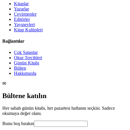
Kitaplar
Yazarlar
Çevirmenler
Editörler
Yayınevleri
Kitap Kulüpleri
Bağlantılar
Çok Satanlar
Okur Tercihleri
Günün Kitabı
Bülten
Hakkımızda
✉
Bültene katılın
Her sabah günün kitabı, her pazartesi haftanın seçkisi. Sadece
okumaya değer olanı.
Bunu boş bırakın