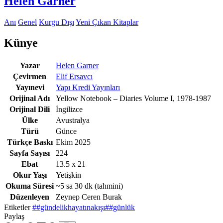
Helen Garner
Anı
Genel
Kurgu Dışı
Yeni Çıkan Kitaplar
Künye
Yazar
Helen Garner
Çevirmen
Elif Ersavcı
Yayınevi
Yapı Kredi Yayınları
Orijinal Adı
Yellow Notebook – Diaries Volume I, 1978-1987
Orijinal Dili
İngilizce
Ülke
Avustralya
Türü
Günce
Türkçe Baskı
Ekim 2025
Sayfa Sayısı
224
Ebat
13.5 x 21
Okur Yaşı
Yetişkin
Okuma Süresi
~5 sa 30 dk
(tahmini)
Düzenleyen
Zeynep Ceren Burak
Etiketler
##gündelikhayatınakışı
##günlük
Paylaş