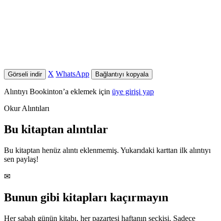
X
WhatsApp
Görseli indir
Bağlantıyı kopyala
Alıntıyı Bookinton’a eklemek için
üye girişi yap
Okur Alıntıları
Bu kitaptan alıntılar
Bu kitaptan henüz alıntı eklenmemiş. Yukarıdaki karttan ilk alıntıyı
sen paylaş!
✉
Bunun gibi kitapları kaçırmayın
Her sabah günün kitabı, her pazartesi haftanın seçkisi. Sadece