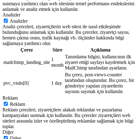
sunmaya yardımcı olan web sitesinin temel performans endekslerini
anlamak ve analiz etmek için kullanılır.
Analizler
Analizler
Analiz çerezleri, ziyaretçilerin web sitesi ile nasıl etkileşimde
bulunduğunu anlamak için kullanılır. Bu çerezler, ziyaretçi sayısı,
hemen çıkma oranı, trafik kaynağı vb. ölçümler hakkında bilgi
sağlamaya yardımcı olur.
Çerez
Süre
Açıklama
Tanımlama bilgisi, kullanıcının ilk
1
mailchimp_landing_site
ziyaret ettiği sayfayı kaydetmek için
month
MailChimp tarafından ayarlanır.
Bu çerez, post-views-counter
tarafından oluşturulur. Bu çerez, bir
pvc_visits[0]
1 day
gönderiye yapılan ziyaretlerin
sayısını saymak için kullanılır.
Reklam
Reklam
Reklam çerezleri, ziyaretçilere alakalı reklamlar ve pazarlama
kampanyaları sunmak için kullanılır. Bu çerezler ziyaretçileri web
siteleri arasında izler ve özelleştirilmiş reklamlar sağlamak için bilgi
toplar.
Diğer
Diğer