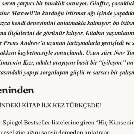
 seren çarpıcı bir tanıklık sunuyor. Giuffre, çocuklu
laine Maxwell’in kurduğu istismar ağı içinde yaşadık
alnızca kendi deneyimini anlatmakla kalmıyor; bu ist
ma ilişkilerini de görünür kılıyor. Kitabın yayımla
e Prens Andrew’a uzanan tartışmalarla genişledi ve s
akkını kaybetmesiyle sonuçlandı. Uzun süre New Yor
imsenin Kızı
, adalet arayışını basit bir “iyileşme” a
kasındaki yapıyı sorgulayan güçlü ve sarsıcı bir çalış
eninden
DEKİ KİTAP İLK KEZ TÜRKÇEDE!
Spiegel Bestseller listelerine giren “Hiç Kimsenin
resel güç ağını sansürlemeden anlatıyor.