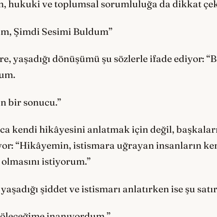
n, hukuki ve toplumsal sorumluluğa da dikkat çek
im, Şimdi Sesimi Buldum”
fre, yaşadığı dönüşümü şu sözlerle ifade ediyor: “
dum.
 bir sonucu.”
ızca kendi hikâyesini anlatmak için değil, başkala
yor: “Hikâyemin, istismara uğrayan insanların ken
olmasını istiyorum.”
şadığı şiddet ve istismarı anlatırken ise şu satır
k öleceğime inanıyordum.”