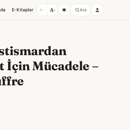
A
zda
E-Kitaplar
Ara
A
−
+
İstismardan
t İçin Mücadele
–
ffre