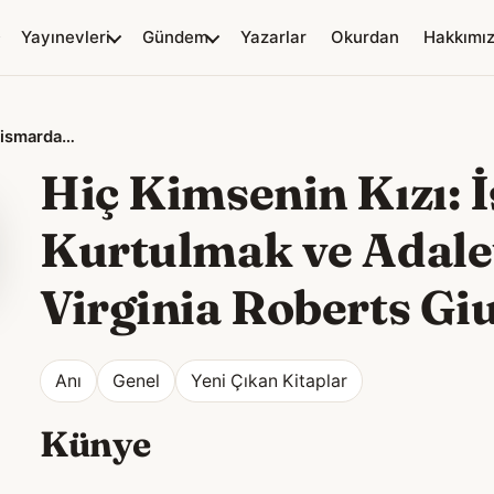
Yayınevleri
Gündem
Yazarlar
Okurdan
Hakkımı
Hiç Kimsenin Kızı: İstismardan Kurtulmak ve Adalet İçin Mücadele
Hiç Kimsenin Kızı: 
Kurtulmak ve Adale
Virginia Roberts Giu
Anı
Genel
Yeni Çıkan Kitaplar
Künye