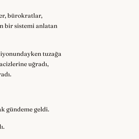
er, bürokratlar,
n bir sistemi anlatan
epsiyonundayken tuzağa
acizlerine uğradı,
radı.
ak gündeme geldi.
ı.