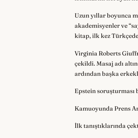
Uzun yıllar boyunca mil
akademisyenler ve “say
kitap, ilk kez Türkçede
Virginia Roberts Giuff
çekildi. Masaj adı altı
ardından başka erkekle
Epstein soruşturması b
Kamuoyunda Prens Andr
İlk tanıştıklarında çek