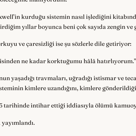
xwell’in kurduğu sistemin nasıl işlediğini kitabın
irdiğim yıllar boyunca beni çok sayıda zengin ve g
kuyu ve çaresizliği ise şu sözlerle dile getiriyor:
ikisinden ne kadar korktuğumu hâlâ hatırlıyorum.
nun yaşadığı travmaları, uğradığı istismar ve teca
steminin kimlere uzandığını, kimlere gönderildiğin
5 tarihinde intihar ettiği iddiasıyla ölümü kamu
a yayımlandı.