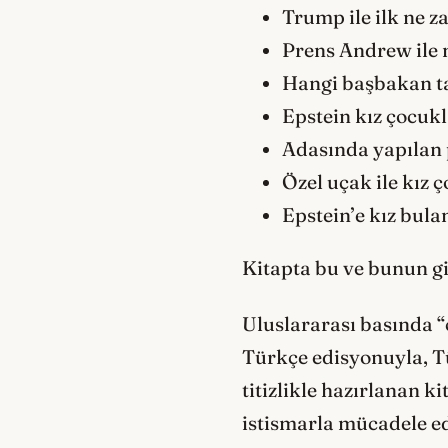
Trump ile ilk ne z
Prens Andrew ile na
Hangi başbakan ta
Epstein kız çocukl
Adasında yapılan 
Özel uçak ile kız 
Epstein’e kız bul
Kitapta bu ve bunun gi
Uluslararası basında “c
Türkçe edisyonuyla, Tü
titizlikle hazırlanan 
istismarla mücadele ed