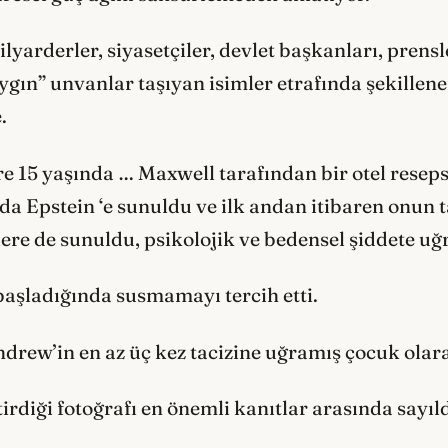
yarderler, siyasetçiler, devlet başkanları, prensl
gın” unvanlar taşıyan isimler etrafında şekillene
.
re 15 yaşında … Maxwell tarafından bir otel res
nda Epstein ‘e sunuldu ve ilk andan itibaren onun t
re de sunuldu, psikolojik ve bedensel şiddete uğ
aşladığında susmamayı tercih etti.
ew’in en az üç kez tacizine uğramış çocuk olar
tirdiği fotoğrafı en önemli kanıtlar arasında sayıld