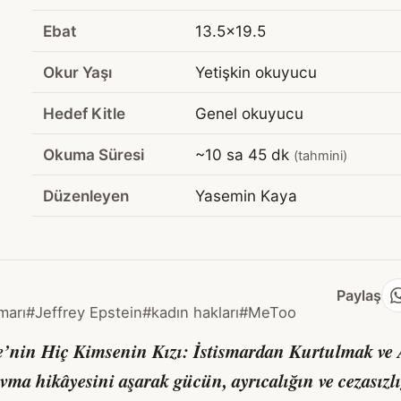
Ebat
13.5x19.5
Okur Yaşı
Yetişkin okuyucu
Hedef Kitle
Genel okuyucu
Okuma Süresi
~10 sa 45 dk
(tahmini)
Düzenleyen
Yasemin Kaya
Paylaş
marı
#Jeffrey Epstein
#kadın hakları
#MeToo
re’nin
Hiç Kimsenin Kızı: İstismardan Kurtulmak ve 
travma hikâyesini aşarak gücün, ayrıcalığın ve cezasızlı