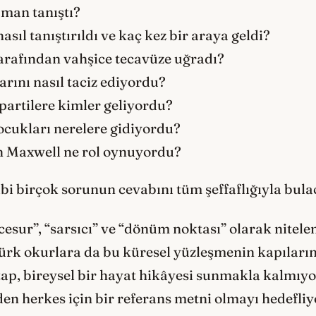
aman tanıştı?
sıl tanıştırıldı ve kaç kez bir araya geldi?
rafından vahşice tecavüze uğradı?
arını nasıl taciz ediyordu?
partilere kimler geliyordu?
çocukları nerelere gidiyordu?
an Maxwell ne rol oynuyordu?
bi birçok sorunun cevabını tüm şeffaflığıyla bula
esur”, “sarsıcı” ve “dönüm noktası” olarak nitelen
rk okurlara da bu küresel yüzleşmenin kapılarını
kitap, bireysel bir hayat hikâyesi sunmakla kalmıy
en herkes için bir referans metni olmayı hedefliy