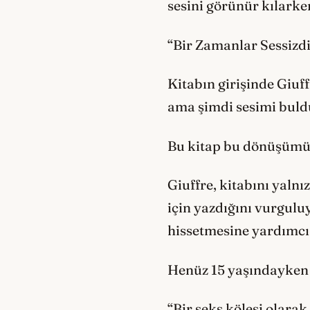
sesini görünür kılarke
“Bir Zamanlar Sessizd
Kitabın girişinde Giuf
ama şimdi sesimi bul
Bu kitap bu dönüşümün
Giuffre, kitabını yaln
için yazdığını vurgulu
hissetmesine yardımcı 
Henüz 15 yaşındayken ya
“Bir seks kölesi olara