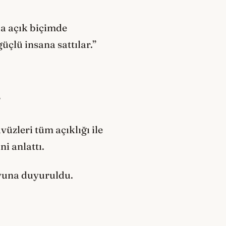
da açık biçimde
üçlü insana sattılar.”
”
vüzleri tüm açıklığı ile
i anlattı.
oyuna duyuruldu.