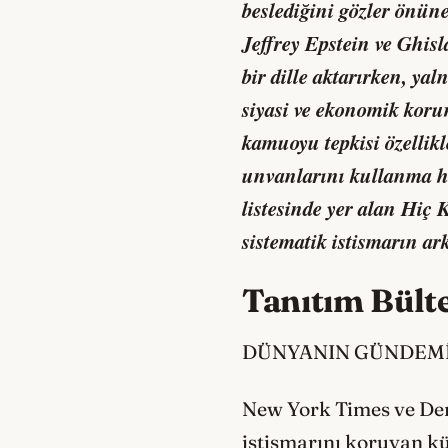
beslediğini gözler önüne
Jeffrey Epstein ve Ghis
bir dille aktarırken, y
siyasi ve ekonomik koru
kamuoyu tepkisi özellikl
unvanlarını kullanma h
listesinde yer alan
Hiç K
sistematik istismarın ar
Tanıtım Bült
DÜNYANIN GÜNDEMİN
New York Times ve Der 
istismarını koruyan kü