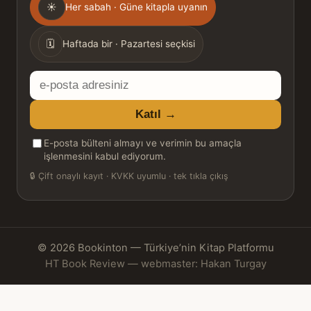
☀
Her sabah · Güne kitapla uyanın
sıklığı
🗓
Haftada bir · Pazartesi seçkisi
E-
posta
Katıl →
adresiniz
E-posta bülteni almayı ve verimin bu amaçla
işlenmesini kabul ediyorum.
🔒
Çift onaylı kayıt · KVKK uyumlu · tek tıkla çıkış
© 2026 Bookinton — Türkiye’nin Kitap Platformu
HT Book Review — webmaster: Hakan Turgay