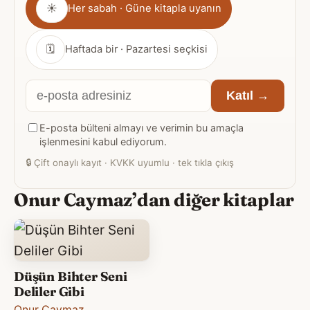
☀
Her sabah · Güne kitapla uyanın
sıklığı
🗓
Haftada bir · Pazartesi seçkisi
E-
Katıl →
posta
E-posta bülteni almayı ve verimin bu amaçla
adresiniz
işlenmesini kabul ediyorum.
🔒
Çift onaylı kayıt · KVKK uyumlu · tek tıkla çıkış
Onur Caymaz’dan diğer kitaplar
Düşün Bihter Seni
Deliler Gibi
Onur Caymaz