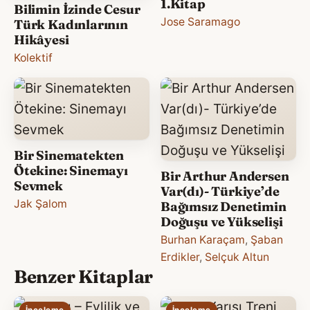
1.Kitap
Bilimin İzinde Cesur
Jose Saramago
Türk Kadınlarının
Hikâyesi
Kolektif
Bir Sinematekten
Ötekine: Sinemayı
Bir Arthur Andersen
Sevmek
Var(dı)- Türkiye’de
Jak Şalom
Bağımsız Denetimin
Doğuşu ve Yükselişi
Burhan Karaçam
,
Şaban
Erdikler
,
Selçuk Altun
Benzer Kitaplar
İnceleme
İnceleme