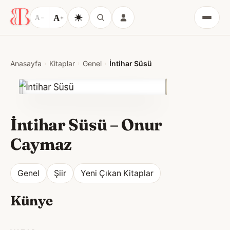
A
A
−
+
Menü
Anasayfa
Kitaplar
Genel
İntihar Süsü
İntihar Süsü
–
Onur
Caymaz
Genel
Şiir
Yeni Çıkan Kitaplar
Künye