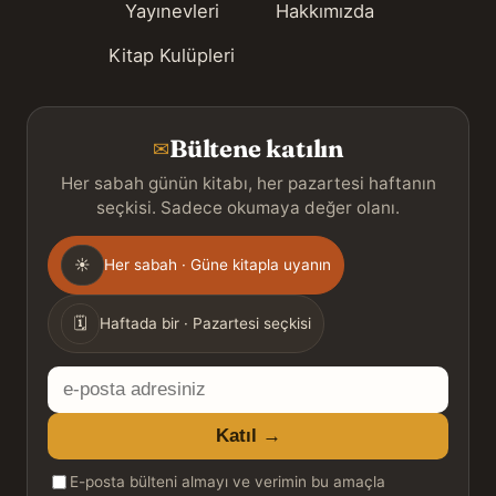
Yayınevleri
Hakkımızda
Kitap Kulüpleri
Bültene katılın
✉
Her sabah günün kitabı, her pazartesi haftanın
seçkisi. Sadece okumaya değer olanı.
Gönderim
☀
Her sabah · Güne kitapla uyanın
sıklığı
🗓
Haftada bir · Pazartesi seçkisi
E-
posta
Katıl →
adresiniz
E-posta bülteni almayı ve verimin bu amaçla