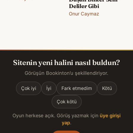
Deliler Gibi
Onur Caymaz
Sitenin yeni halini nasıl buldun?
Görüşün Bookinton’u şekillendiriyor.
Çok iyi
İyi
Fark etmedim
Kötü
Çok kötü
Oyun herkese açık. Görüş yazmak için
üye girişi
yap
.