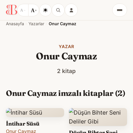
A
A
−
+
Menü
Anasayfa
Yazarlar
Onur Caymaz
YAZAR
Onur Caymaz
2 kitap
Onur Caymaz imzalı kitaplar (2)
İntihar Süsü
Onur Caymaz
Düşün Bihter Seni