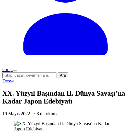
Giriş
Menü
Sitede
Ara
ara
Dosya
XX. Yüzyıl Başından II. Dünya Savaşı’na
Kadar Japon Edebiyatı
19 Mayıs 2022
·
~8 dk okuma