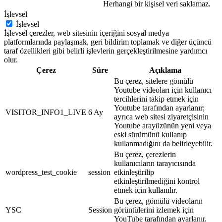
Herhangi bir kişisel veri saklamaz.
İşlevsel
İşlevsel
İşlevsel çerezler, web sitesinin içeriğini sosyal medya
platformlarında paylaşmak, geri bildirim toplamak ve diğer üçüncü
taraf özellikleri gibi belirli işlevlerin gerçekleştirilmesine yardımcı
olur.
Çerez
Süre
Açıklama
Bu çerez, sitelere gömülü
Youtube videoları için kullanıcı
tercihlerini takip etmek için
Youtube tarafından ayarlanır;
VISITOR_INFO1_LIVE
6 Ay
ayrıca web sitesi ziyaretçisinin
Youtube arayüzünün yeni veya
eski sürümünü kullanıp
kullanmadığını da belirleyebilir.
Bu çerez, çerezlerin
kullanıcıların tarayıcısında
wordpress_test_cookie
session
etkinleştirilip
etkinleştirilmediğini kontrol
etmek için kullanılır.
Bu çerez, gömülü videoların
YSC
Session
görüntülerini izlemek için
YouTube tarafından ayarlanır.