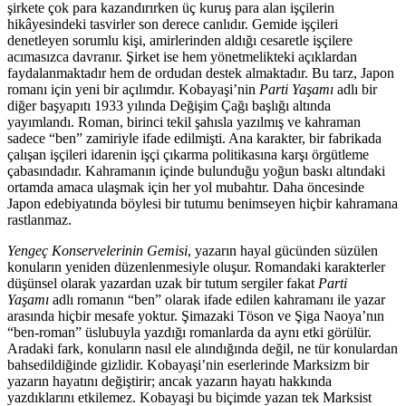
şirkete çok para kazandırırken üç kuruş para alan işçilerin
hikâyesindeki tasvirler son derece canlıdır. Gemide işçileri
denetleyen sorumlu kişi, amirlerinden aldığı cesaretle işçilere
acımasızca davranır. Şirket ise hem yönetmelikteki açıklardan
faydalanmaktadır hem de ordudan destek almaktadır. Bu tarz, Japon
romanı için yeni bir açılımdır. Kobayaşi’nin
Parti Yaşamı
adlı bir
diğer başyapıtı 1933 yılında Değişim Çağı başlığı altında
yayımlandı. Roman, birinci tekil şahısla yazılmış ve kahraman
sadece “ben” zamiriyle ifade edilmişti. Ana karakter, bir fabrikada
çalışan işçileri idarenin işçi çıkarma politikasına karşı örgütleme
çabasındadır. Kahramanın içinde bulunduğu yoğun baskı altındaki
ortamda amaca ulaşmak için her yol mubahtır. Daha öncesinde
Japon edebiyatında böylesi bir tutumu benimseyen hiçbir kahramana
rastlanmaz.
Yengeç Konservelerinin Gemisi
, yazarın hayal gücünden süzülen
konuların yeniden düzenlenmesiyle oluşur. Romandaki karakterler
düşünsel olarak yazardan uzak bir tutum sergiler fakat
Parti
Yaşamı
adlı romanın “ben” olarak ifade edilen kahramanı ile yazar
arasında hiçbir mesafe yoktur. Şimazaki Töson ve Şiga Naoya’nın
“ben-roman” üslubuyla yazdığı romanlarda da aynı etki görülür.
Aradaki fark, konuların nasıl ele alındığında değil, ne tür konulardan
bahsedildiğinde gizlidir. Kobayaşi’nin eserlerinde Marksizm bir
yazarın hayatını değiştirir; ancak yazarın hayatı hakkında
yazdıklarını etkilemez. Kobayaşi bu biçimde yazan tek Marksist