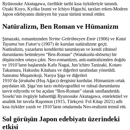
Ryūnosuke Akutagawa, özellikle tarihi kısa öyküleriyle tanındı.
Ozaki Koyo, Kyōka Izumi ve Ichiyo Higuchi, tarzları erken-Modern
Japon edebiyatını dinleyen bir yazar türünü temsil ettiler.
Natüralizm, Ben Roman ve Hümanizm
Şimazaki, romantizmden
Yerine Getirilmeyen Emir
(1906) ve
Katai
Tayama’nın Futon
‘u (1907) ile kurulan natüralizme geçti.
Natüralizm, yazarların kendilerini tanımlayan ve kendi zihinsel
durumlarını betimleyen “Ben-Roman” (Watakushi-shōsetu) bir
düşünceden ortaya çıktı. Neo-romantizm, anti-natüralizmden doğdu
ve 1910’ların başlarında Kafu Nagai, Jun’ichiro Tanizaki, Kotaro
Takamura, Hakushu Kitahara ve diğerleri tarafından yönetildi.
Saneatsu Muşanokoji, Naoya Şiga ve diğerleri
1910’da
Şirakaba
(Huş Ağacı) dergisini kurdular. Hümanizm ortak
paydaları idi. Şiga’nın tarzı otobiyografikti ve ruhsal durumlarını
tasvir ediyordu ve bu açıdan “Ben-Roman” olarak sınıflandırıldı.
Soseki’nin övgüyle bahsettiği Ryunosuke Akutagawa, entelektüel ve
analitik bir tavırla Raşomon (1915, Türkçesi: Fol Kitap 2021) adlı
kısa öyküler yazdı ve 1910’ların ortalarında Neo-realizmi temsil etti.
Sol görüşün Japon edebiyatı üzerindeki
etkisi