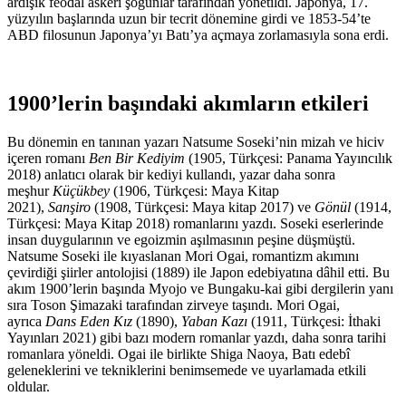
ardışık feodal askeri şogunlar tarafından yönetildi. Japonya, 17.
yüzyılın başlarında uzun bir tecrit dönemine girdi ve 1853-54’te
ABD filosunun Japonya’yı Batı’ya açmaya zorlamasıyla sona erdi.
1900’lerin başındaki akımların etkileri
Bu dönemin en tanınan yazarı Natsume Soseki’nin mizah ve hiciv
içeren romanı
Ben Bir Kediyim
(1905, Türkçesi: Panama Yayıncılık
2018) anlatıcı olarak bir kediyi kullandı, yazar daha sonra
meşhur
Küçükbey
(1906, Türkçesi: Maya Kitap
2021),
Sanşiro
(1908, Türkçesi: Maya kitap 2017) ve
Gönül
(1914,
Türkçesi: Maya Kitap 2018) romanlarını yazdı. Soseki eserlerinde
insan duygularının ve egoizmin aşılmasının peşine düşmüştü.
Natsume Soseki ile kıyaslanan Mori Ogai, romantizm akımını
çevirdiği şiirler antolojisi (1889) ile Japon edebiyatına dâhil etti. Bu
akım 1900’lerin başında Myojo ve Bungaku-kai gibi dergilerin yanı
sıra Toson Şimazaki tarafından zirveye taşındı. Mori Ogai,
ayrıca
Dans Eden Kız
(1890),
Yaban Kazı
(1911, Türkçesi: İthaki
Yayınları 2021) gibi bazı modern romanlar yazdı, daha sonra tarihi
romanlara yöneldi. Ogai ile birlikte Shiga Naoya, Batı edebî
geleneklerini ve tekniklerini benimsemede ve uyarlamada etkili
oldular.