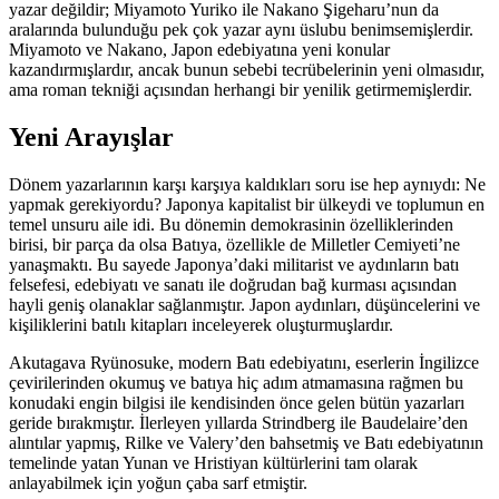
yazar değildir; Miyamoto Yuriko ile Nakano Şigeharu’nun da
aralarında bulunduğu pek çok yazar aynı üslubu benimsemişlerdir.
Miyamoto ve Nakano, Japon edebiyatına yeni konular
kazandırmışlardır, ancak bunun sebebi tecrübelerinin yeni olmasıdır,
ama roman tekniği açısından herhangi bir yenilik getirmemişlerdir.
Yeni Arayışlar
Dönem yazarlarının karşı karşıya kaldıkları soru ise hep aynıydı: Ne
yapmak gerekiyordu? Japonya kapitalist bir ülkeydi ve toplumun en
temel unsuru aile idi. Bu dönemin demokrasinin özelliklerinden
birisi, bir parça da olsa Batıya, özellikle de Milletler Cemiyeti’ne
yanaşmaktı. Bu sayede Japonya’daki militarist ve aydınların batı
felsefesi, edebiyatı ve sanatı ile doğrudan bağ kurması açısından
hayli geniş olanaklar sağlanmıştır. Japon aydınları, düşüncelerini ve
kişiliklerini batılı kitapları inceleyerek oluşturmuşlardır.
Akutagava Ryünosuke, modern Batı edebiyatını, eserlerin İngilizce
çevirilerinden okumuş ve batıya hiç adım atmamasına rağmen bu
konudaki engin bilgisi ile kendisinden önce gelen bütün yazarları
geride bırakmıştır. İlerleyen yıllarda Strindberg ile Baudelaire’den
alıntılar yapmış, Rilke ve Valery’den bahsetmiş ve Batı edebiyatının
temelinde yatan Yunan ve Hristiyan kültürlerini tam olarak
anlayabilmek için yoğun çaba sarf etmiştir.