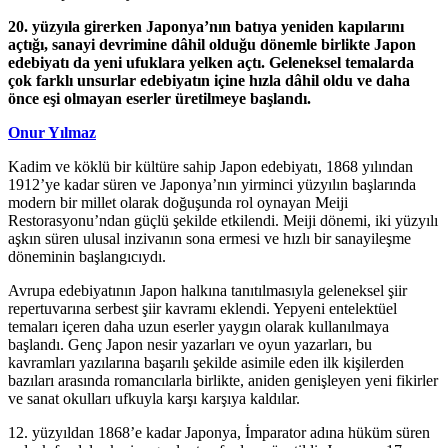
20. yüzyıla girerken Japonya’nın batıya yeniden kapılarını
açtığı, sanayi devrimine dâhil olduğu dönemle birlikte Japon
edebiyatı da yeni ufuklara yelken açtı. Geleneksel temalarda
çok farklı unsurlar edebiyatın içine hızla dâhil oldu ve daha
önce eşi olmayan eserler üretilmeye başlandı.
Onur Yılmaz
Kadim ve köklü bir kültüre sahip Japon edebiyatı, 1868 yılından
1912’ye kadar süren ve Japonya’nın yirminci yüzyılın başlarında
modern bir millet olarak doğuşunda rol oynayan Meiji
Restorasyonu’ndan güçlü şekilde etkilendi. Meiji dönemi, iki yüzyılı
aşkın süren ulusal inzivanın sona ermesi ve hızlı bir sanayileşme
döneminin başlangıcıydı.
Avrupa edebiyatının Japon halkına tanıtılmasıyla geleneksel şiir
repertuvarına serbest şiir kavramı eklendi. Yepyeni entelektüel
temaları içeren daha uzun eserler yaygın olarak kullanılmaya
başlandı. Genç Japon nesir yazarları ve oyun yazarları, bu
kavramları yazılarına başarılı şekilde asimile eden ilk kişilerden
bazıları arasında romancılarla birlikte, aniden genişleyen yeni fikirler
ve sanat okulları ufkuyla karşı karşıya kaldılar.
12. yüzyıldan 1868’e kadar Japonya, İmparator adına hüküm süren