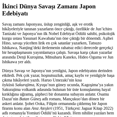
İkinci Dünya Savaşı Zamanı Japon
Edebiyatı
Savaş zamanı Japonyası, üslup zenginliği, aşk ve erotik
hikâyeleriyle tanınan yazarların önce çıktığı, özellikle de Jun’ichiro
Tanizaki ve Japonya’nın ilk Nobel Edebiyat Ödülü sahibi, psikolojik
kurgu ustası Yasunari Kawabata’nın öne çıktığı bir dönemdi. Aşihei
Hino, savaşı yücelten lirik en çok satanlar yazarken, Tatsuzo
Ishikawa, Nanjing’deki ilerlemenin rahatsız edici derecede gerçekçi
bir hesaplaşmasını yayımlamaya çalıştı. Savaşa karşı çıkan yazarlar
arasında Denji Kuroşima, Mitsuharu Kaneko, Hideo Oguma ve Jun
Ishikawa yer aldı.
Dünya Savaşı ve Japonya’nın yenilgisi, Japon edebiyatını derinden
etkiledi. Pek çok yazar, hoşnutsuzluk, amaç kaybı ve yenilgiyle başa
çıkma hikâyeleri yazdı. Haruo Umezaki’nin kısa
öyküsü
Sakurajima
, Kyuşu’nun güney ucunda, Kagoşima’ya yakın
Sakurajima volkanik adasında bulunan bir üste konuşlanmış hayal
kırıklığına uğramış, şüpheci bir donanma subayını anlatır. Osamu
Dazai’nin
Batan Güneş
adlı romanı, Mançukuo’dan dönen bir
askeri anlatır. Şohei Ooka, Filipin ormanında çıldırmış bir Japon
firarını konu alan
Anız Ateşleri
(1951, Türkçesi: Jaguar Kitap 2022)
adlı romanıyla Yomiuri Ödülü’nü kazandı. Hem nihilist yazıları hem