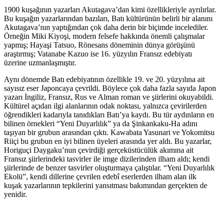
1900 kuşağının yazarları Akutagava’dan kimi özellikleriyle ayrılırlar.
Bu kuşağın yazarlarından bazıları, Batı kültürünün belirli bir alanını
Akutagava’nın yaptığından çok daha derin bir biçimde incelediler.
Örneğin Miki Kiyoşi, modern felsefe hakkında önemli çalışmalar
yapmış; Hayaşi Tatsuo, Rönesans döneminin dünya görüşünü
araştırmış; Vatanabe Kazuo ise 16. yüzyılın Fransız edebiyatı
üzerine uzmanlaşmıştır.
Aynı dönemde Batı edebiyatının özellikle 19. ve 20. yüzyılına ait
sayısız eser Japoncaya çevrildi. Böylece çok daha fazla sayıda Japon
yazarı İngiliz, Fransız, Rus ve Alman roman ve şiirlerini okuyabildi.
Kültürel açıdan ilgi alanlarının odak noktası, yalnızca çevirilerden
öğrendikleri kadarıyla tanıdıkları Batı’ya kaydı. Bu tür aydınların en
bilinen örnekleri “Yeni Duyarlılık” ya da Şinkankaku-Ha adını
taşıyan bir grubun arasından çıktı. Kawabata Yasunari ve Yokomitsu
Riiçi bu grubun en iyi bilinen üyeleri arasında yer aldı. Bu yazarlar,
Horiguçi Daygaku’nun çevirdiği gerçeküstücülük akımına ait
Fransız şiirlerindeki tasvirler ile imge dizilerinden ilham aldı; kendi
şiirlerinde de benzer tasvirler oluşturmaya çalıştılar. “Yeni Duyarlılık
Ekolü”, kendi dillerine çevrilen edebî eserlerden ilham alan ilk
kuşak yazarlarının tepkilerini yansıtması bakımından gerçekten de
yenidir.