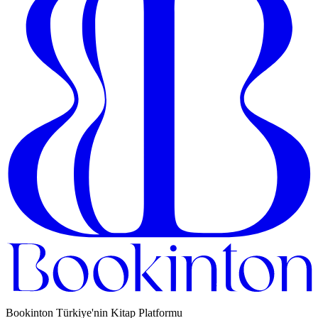
Bookinton Türkiye'nin Kitap Platformu