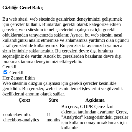
Gizliliğe Genel Bakış
Bu web sitesi, web sitesinde gezinirken deneyiminizi geliştirmek
için çerezler kullanır. Bunlardan gerekli olarak kategorize edilen
çerezler, web sitesinin temel işlevlerinin çalışması için gerekli
olduklarından tarayıcınızda saklanır. Ayrıca, bu web sitesini nasıl
kullandığınızı analiz etmemize ve anlamamıza yardımcı olan üçüncü
taraf çerezleri de kullanıyoruz. Bu çerezler tarayıcınızda yalnızca
sizin izninizle saklanacaktır. Bu çerezleri devre dışı bırakma
seçeneğiniz de vardır. Ancak bu çerezlerden bazılarını devre dışı
bırakmak tarama deneyiminizi etkileyebilir.
Gerekli
Gerekli
Her Zaman Etkin
Web sitesinin düzgün çalışması için gerekli çerezler kesinlikle
gereklidir. Bu çerezler, web sitesinin temel işlevlerini ve güvenlik
özelliklerini anonim olarak sağlar.
Çerez
Süre
Açıklama
Bu çerez, GDPR Çerez İzni
eklentisi tarafından ayarlanır. Çerez,
cookielawinfo-
11
"Analytics" kategorisindeki çerezler
checkbox-analytics
months
için kullanıcı onayını saklamak için
kullanılır.