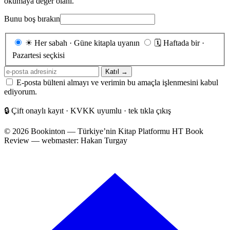
okumaya değer olanı.
Bunu boş bırakın
Gönderim
☀
Her sabah · Güne kitapla uyanın
🗓
Haftada bir ·
sıklığı
Pazartesi seçkisi
E-
Katıl →
posta
E-posta bülteni almayı ve verimin bu amaçla işlenmesini kabul
adresiniz
ediyorum.
🔒
Çift onaylı kayıt · KVKK uyumlu · tek tıkla çıkış
© 2026 Bookinton — Türkiye’nin Kitap Platformu
HT Book
Review — webmaster: Hakan Turgay