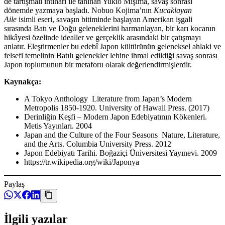
de tartışmalı intiharı ile tanınan Yukio Mişima, savaş sonrası
dönemde yazmaya başladı. Nobuo Kojima’nın
Kucaklayan
Aile
isimli eseri, savaşın bitiminde başlayan Amerikan işgali
sırasında Batı ve Doğu geleneklerini harmanlayan, bir karı kocanın
hikâyesi özelinde idealler ve gerçeklik arasındaki bir çatışmayı
anlatır. Eleştirmenler bu edebî Japon kültürünün geleneksel ahlaki ve
felsefi temelinin Batılı gelenekler lehine ihmal edildiği savaş sonrası
Japon toplumunun bir metaforu olarak değerlendirmişlerdir.
Kaynakça:
A Tokyo Anthology Literature from Japan’s Modern
Metropolis 1850-1920. University of Hawaii Press. (2017)
Derinliğin Keşfi – Modern Japon Edebiyatının Kökenleri.
Metis Yayınları. 2004
Japan and the Culture of the Four Seasons Nature, Literature,
and the Arts. Columbia University Press. 2012
Japon Edebiyatı Tarihi. Boğaziçi Üniversitesi Yayınevi. 2009
https://tr.wikipedia.org/wiki/Japonya
Paylaş
İlgili yazılar