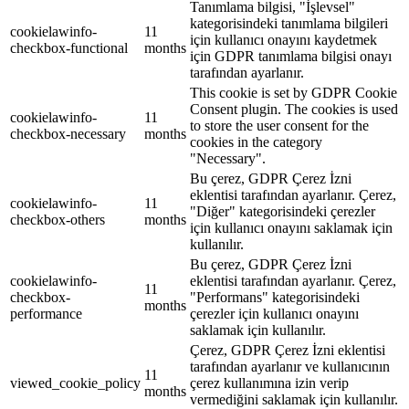
Tanımlama bilgisi, "İşlevsel"
kategorisindeki tanımlama bilgileri
cookielawinfo-
11
için kullanıcı onayını kaydetmek
checkbox-functional
months
için GDPR tanımlama bilgisi onayı
tarafından ayarlanır.
This cookie is set by GDPR Cookie
Consent plugin. The cookies is used
cookielawinfo-
11
to store the user consent for the
checkbox-necessary
months
cookies in the category
"Necessary".
Bu çerez, GDPR Çerez İzni
eklentisi tarafından ayarlanır. Çerez,
cookielawinfo-
11
"Diğer" kategorisindeki çerezler
checkbox-others
months
için kullanıcı onayını saklamak için
kullanılır.
Bu çerez, GDPR Çerez İzni
cookielawinfo-
eklentisi tarafından ayarlanır. Çerez,
11
checkbox-
"Performans" kategorisindeki
months
performance
çerezler için kullanıcı onayını
saklamak için kullanılır.
Çerez, GDPR Çerez İzni eklentisi
tarafından ayarlanır ve kullanıcının
11
viewed_cookie_policy
çerez kullanımına izin verip
months
vermediğini saklamak için kullanılır.