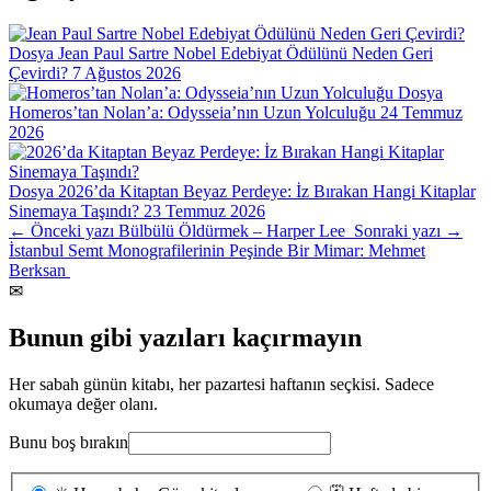
Dosya
Jean Paul Sartre Nobel Edebiyat Ödülünü Neden Geri
Çevirdi?
7 Ağustos 2026
Dosya
Homeros’tan Nolan’a: Odysseia’nın Uzun Yolculuğu
24 Temmuz
2026
Dosya
2026’da Kitaptan Beyaz Perdeye: İz Bırakan Hangi Kitaplar
Sinemaya Taşındı?
23 Temmuz 2026
← Önceki yazı
Bülbülü Öldürmek – Harper Lee
Sonraki yazı →
İstanbul Semt Monografilerinin Peşinde Bir Mimar: Mehmet
Berksan
✉
Bunun gibi yazıları kaçırmayın
Her sabah günün kitabı, her pazartesi haftanın seçkisi. Sadece
okumaya değer olanı.
Bunu boş bırakın
Gönderim