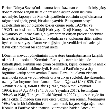
Birinci Dünya Savaşı’ndan sonra ivme kazanan ekonomik iniş çıkış
dönemlerinde zengin ile fakir arasında açılan derin uçurum
nedeniyle, Japonya’da Marksist partilerin etkisinin zayıf olmasına
rağmen sol görüş geniş bir alana yayıldı. Bu uçurum sosyal
adaletsizliği net bir biçimde gözler önüne serdi. 1920’ler ve
1930’ların başlarında, Takiji Kobayaşi, Denji Kuroşima, Yuriko
Miyamoto ve Ineko Sata gibi yazarlardan oluşan proleter edebiyat
hareketi, işçilerin, köylülerin, kadınların ve toplumun diğer ezilen
üyelerinin sert yaşamlarını ve değişim için verdikleri mücadeleyi
tasvir eden radikal bir edebiyat üretti.
Dönemin mevcut yönetiminin imparatoru tanrılaştırmasına karşılık
olarak Japon solu da Komünist Parti’yi benzer bir biçimde
kutsallaştırdı. Partinin öne çıkan özellikleri, kişisel cesarete ve ahlaki
duygulara odaklanabilmesiydi. Komünist Parti’nin yasa dışı
örgütüne katılıp sonra ayrılan Osamu Dazai, bu olayın vicdanı
üzerindeki etkisi ve bu nedenle ortaya çıkan suçluluk duygusundan
uzun yıllar boyunca kurtulamadı. Dazai,
Öğrenci Kız
(1939, Can
Yayınları 2020),
Batan Güneş
(1947, Yapı Kredi Yayınları
1995),
Buruk Ayrılık
(1945, Japon Yayınları 2017),
İnsanlığımı
Yitirirken
(1948, Türkçesi: İthaki Yayınları 2022) gibi eserleriyle ön
plana çıktı. Ölmeden kısa süre önce yazdığı son romanı
İnsanlığımı
Yitirirken’
in bir bölümünde bir insan olarak başarısızlığa uğramasını
Komünist Parti’ye olan inancını yitirmesine bağlar. Ancak bu