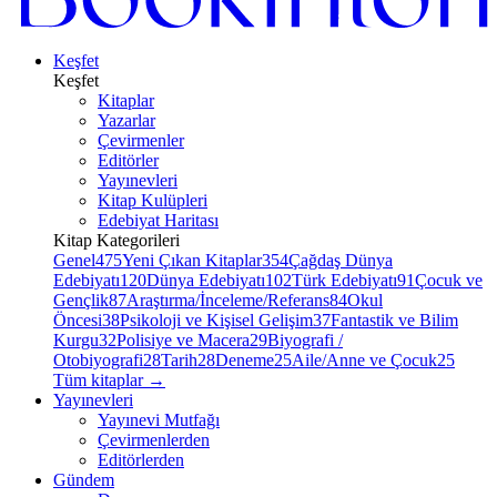
Keşfet
Keşfet
Kitaplar
Yazarlar
Çevirmenler
Editörler
Yayınevleri
Kitap Kulüpleri
Edebiyat Haritası
Kitap Kategorileri
Genel
475
Yeni Çıkan Kitaplar
354
Çağdaş Dünya
Edebiyatı
120
Dünya Edebiyatı
102
Türk Edebiyatı
91
Çocuk ve
Gençlik
87
Araştırma/İnceleme/Referans
84
Okul
Öncesi
38
Psikoloji ve Kişisel Gelişim
37
Fantastik ve Bilim
Kurgu
32
Polisiye ve Macera
29
Biyografi /
Otobiyografi
28
Tarih
28
Deneme
25
Aile/Anne ve Çocuk
25
Tüm kitaplar
→
Yayınevleri
Yayınevi Mutfağı
Çevirmenlerden
Editörlerden
Gündem