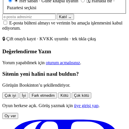
☀
Her sabah · Güne kitapla uyanın
🗓
Haftada bir ·
sıklığı
Pazartesi seçkisi
E-
Katıl →
posta
E-posta bülteni almayı ve verimin bu amaçla işlenmesini kabul
adresiniz
ediyorum.
🔒
Çift onaylı kayıt · KVKK uyumlu · tek tıkla çıkış
Değerlendirme Yazın
Yorum yapabilmek için
oturum açmalısınız
.
Sitenin yeni halini nasıl buldun?
Görüşün Bookinton’u şekillendiriyor.
Çok iyi
İyi
Fark etmedim
Kötü
Çok kötü
Oyun herkese açık. Görüş yazmak için
üye girişi yap
.
Oy ver