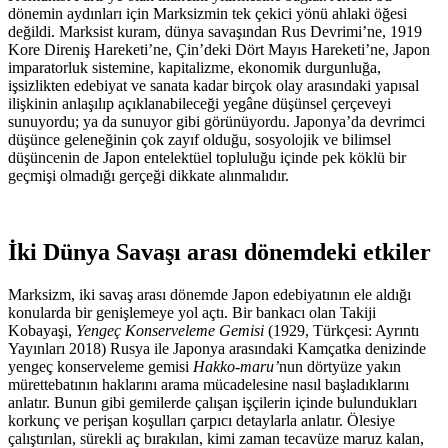
dönemin aydınları için Marksizmin tek çekici yönü ahlaki öğesi
değildi. Marksist kuram, dünya savaşından Rus Devrimi’ne, 1919
Kore Direniş Hareketi’ne, Çin’deki Dört Mayıs Hareketi’ne, Japon
imparatorluk sistemine, kapitalizme, ekonomik durgunluğa,
işsizlikten edebiyat ve sanata kadar birçok olay arasındaki yapısal
ilişkinin anlaşılıp açıklanabileceği yegâne düşünsel çerçeveyi
sunuyordu; ya da sunuyor gibi görünüyordu. Japonya’da devrimci
düşünce geleneğinin çok zayıf olduğu, sosyolojik ve bilimsel
düşüncenin de Japon entelektüel topluluğu içinde pek köklü bir
geçmişi olmadığı gerçeği dikkate alınmalıdır.
İki Dünya Savaşı arası dönemdeki etkiler
Marksizm, iki savaş arası dönemde Japon edebiyatının ele aldığı
konularda bir genişlemeye yol açtı. Bir bankacı olan Takiji
Kobayaşi,
Yengeç Konserveleme Gemisi
(1929, Türkçesi: Ayrıntı
Yayınları 2018) Rusya ile Japonya arasındaki Kamçatka denizinde
yengeç konserveleme gemisi
Hakko-maru’
nun dörtyüze yakın
mürettebatının haklarını arama mücadelesine nasıl başladıklarını
anlatır. Bunun gibi gemilerde çalışan işçilerin içinde bulundukları
korkunç ve perişan koşulları çarpıcı detaylarla anlatır. Ölesiye
çalıştırılan, sürekli aç bırakılan, kimi zaman tecavüze maruz kalan,