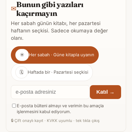
Bunun gibi yazıları
✉
kaçırmayın
Her sabah günün kitabı, her pazartesi
haftanın seçkisi. Sadece okumaya değer
olanı.
Gönderim
☀
Her sabah · Güne kitapla uyanın
sıklığı
🗓
Haftada bir · Pazartesi seçkisi
E-
Katıl →
posta
E-posta bülteni almayı ve verimin bu amaçla
adresiniz
işlenmesini kabul ediyorum.
🔒
Çift onaylı kayıt · KVKK uyumlu · tek tıkla çıkış