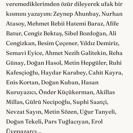
veremediklerimden özür dileyerek ufak bir
kısmını yazayım: Zeynep Ahunbay, Nurhan
Atasoy, Mehmet Rebii Hatemi Baraz, Afife
Batur, Cengiz Bektaş, Sibel Bozdoğan, Ali
Cengizkan, Besim Çeçener, Yıldız Demiriz,
Semavi Eyice, Ahmet Nezih Galitekin, Reha
Günay, Doğan Hasol, Metin Hepgüler, Ruhi
Kafesçioğlu, Haydar Karabey, Cahit Kayra,
Enis Kortan, Doğan Kuban, Hasan
Kuruyazıcı, Önder Küçükerman, Akillas
Millas, Gülrû Necipoğlu, Suphi Saatçi,
Nevzat Sayın, Metin Sözen, Uğur Tanyeli,
Doğan Tekeli, Pars Tuğlacıyan, Erol
Üyepazarcı…