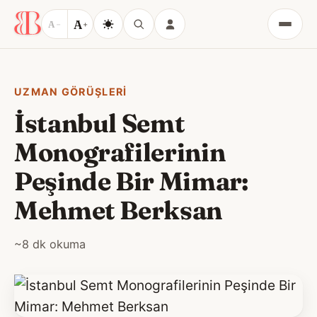
A
A
−
+
Menü
UZMAN GÖRÜŞLERI
İstanbul Semt
Monografilerinin
Peşinde Bir Mimar:
Mehmet Berksan
~8 dk okuma