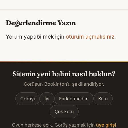
Değerlendirme Yazın
Yorum yapabilmek için
oturum açmalısınız
.
Sitenin yeni halini nasıl buldun?
Görüşün Bookinton’u şekillendiriyor.
Çok iyi
İyi
Fark etmedim
Kötü
Çok kötü
Oyun herkese açık. Görüş yazmak için
üye girişi