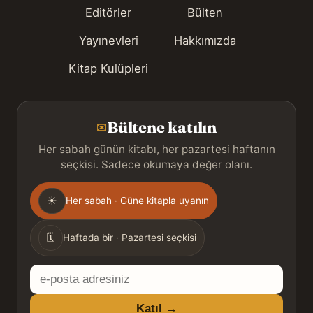
Editörler
Bülten
Yayınevleri
Hakkımızda
Kitap Kulüpleri
Bültene katılın
✉
Her sabah günün kitabı, her pazartesi haftanın
seçkisi. Sadece okumaya değer olanı.
Gönderim
☀
Her sabah · Güne kitapla uyanın
sıklığı
🗓
Haftada bir · Pazartesi seçkisi
E-
posta
Katıl →