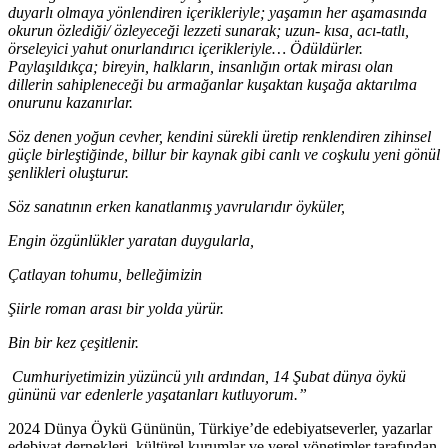
duyarlı olmaya yönlendiren içerikleriyle; yaşamın her aşamasında
okurun özlediği/ özleyeceği lezzeti sunarak; uzun- kısa, acı-tatlı,
örseleyici yahut onurlandırıcı içerikleriyle… Ödüldürler.
Paylaşıldıkça; bireyin, halkların, insanlığın ortak mirası olan
dillerin sahipleneceği bu armağanlar kuşaktan kuşağa aktarılma
onurunu kazanırlar.
Söz denen yoğun cevher, kendini sürekli üretip renklendiren zihinsel
güçle birleştiğinde, billur bir kaynak gibi canlı ve coşkulu yeni gönül
şenlikleri oluşturur.
Söz sanatının erken kanatlanmış yavrularıdır öyküler,
Engin özgünlükler yaratan duygularla,
Çatlayan tohumu, belleğimizin
Şiirle roman arası bir yolda yürür.
Bin bir kez çeşitlenir.
Cumhuriyetimizin yüzüncü yılı ardından, 14 Şubat dünya öykü
gününü var edenlerle yaşatanları kutluyorum.”
2024 Dünya Öykü Gününün, Türkiye’de edebiyatseverler, yazarlar
edebiyat dernekleri, kültürel kurumlar ve yerel yönetimler tarafından