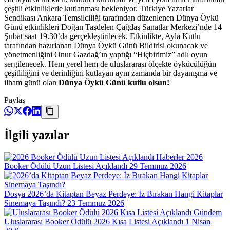
çeşitli etkinliklerle kutlanması bekleniyor. Türkiye Yazarlar
Sendikası Ankara Temsilciliği tarafından düzenlenen Dünya Öykü
Günü etkinlikleri Doğan Taşdelen Çağdaş Sanatlar Merkezi’nde 14
Şubat saat 19.30’da gerçekleştirilecek. Etkinlikte, Ayla Kutlu
tarafından hazırlanan Dünya Öykü Günü Bildirisi okunacak ve
yönetmenliğini Onur Gazdağ’ın yaptığı “Hiçbirimiz” adlı oyun
sergilenecek. Hem yerel hem de uluslararası ölçekte öykücülüğün
çeşitliliğini ve derinliğini kutlayan aynı zamanda bir dayanışma ve
ilham günü olan
Dünya Öykü Günü kutlu olsun!
Paylaş
İlgili yazılar
Haberler
2026
Booker Ödülü Uzun Listesi Açıklandı
29 Temmuz 2026
Dosya
2026’da Kitaptan Beyaz Perdeye: İz Bırakan Hangi Kitaplar
Sinemaya Taşındı?
23 Temmuz 2026
Gündem
Uluslararası Booker Ödülü 2026 Kısa Listesi Açıklandı
1 Nisan