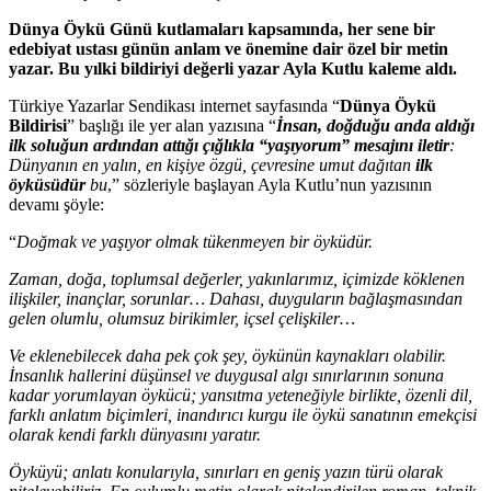
Dünya Öykü Günü kutlamaları kapsamında, her sene bir
edebiyat ustası günün anlam ve önemine dair özel bir metin
yazar. Bu yılki bildiriyi değerli yazar Ayla Kutlu kaleme aldı.
Türkiye Yazarlar Sendikası internet sayfasında “
Dünya Öykü
Bildirisi
” başlığı ile yer alan yazısına “
İnsan, doğduğu anda aldığı
ilk soluğun ardından attığı çığlıkla “yaşıyorum” mesajını iletir
:
Dünyanın en yalın, en kişiye özgü, çevresine umut dağıtan
ilk
öyküsüdür
bu
,” sözleriyle başlayan Ayla Kutlu’nun yazısının
devamı şöyle:
“
Doğmak ve yaşıyor olmak tükenmeyen bir öyküdür.
Zaman, doğa, toplumsal değerler, yakınlarımız, içimizde köklenen
ilişkiler, inançlar, sorunlar… Dahası, duyguların bağlaşmasından
gelen olumlu, olumsuz birikimler, içsel çelişkiler…
Ve eklenebilecek daha pek çok şey, öykünün kaynakları olabilir.
İnsanlık hallerini düşünsel ve duygusal algı sınırlarının sonuna
kadar yorumlayan öykücü; yansıtma yeteneğiyle birlikte, özenli dil,
farklı anlatım biçimleri, inandırıcı kurgu ile öykü sanatının emekçisi
olarak kendi farklı dünyasını yaratır.
Öyküyü; anlatı konularıyla, sınırları en geniş yazın türü olarak