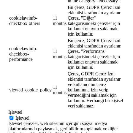
in the category "Necessary".
Bu çerez, GDPR Çerez İzni
eklentisi tarafından ayarlanır.
cookielawinfo-
11
Çerez, "Diğer"
checkbox-others
months
kategorisindeki çerezler için
kullanıcı onayını saklamak
için kullanılır.
Bu çerez, GDPR Çerez İzni
eklentisi tarafından ayarlanır.
cookielawinfo-
11
Çerez, "Performans"
checkbox-
months
kategorisindeki çerezler için
performance
kullanıcı onayını saklamak
için kullanılır.
Çerez, GDPR Çerez İzni
eklentisi tarafından ayarlanır
ve kullanıcının çerez
11
viewed_cookie_policy
kullanımına izin verip
months
vermediğini saklamak için
kullanılır. Herhangi bir kişisel
veri saklamaz.
İşlevsel
İşlevsel
İşlevsel çerezler, web sitesinin içeriğini sosyal medya
platformlarında paylaşmak, geri bildirim toplamak ve diğer