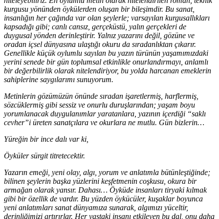
niteleyebiliriz. En oylumlu metin olarak nitelendirilen roman, teknik
kurgusu yönünden öykülerden oluşan bir bileşimdir. Bu sanat,
insanlığın her çağında var olan şeylerle; varsayılan kurgusallıkları
kapsadığı gibi; canlı cansız, gerçeküstü, yalın gerçekleri de
duygusal yönden derinleştirir. Yalnız yazarını değil, gözüne ve
oradan içsel dünyasına ulaştığı okuru da sıradanlıktan çıkarır.
Genellikle küçük oylumlu sayılan bu yazın türünün yaşamımızdaki
yerini senede bir gün toplumsal etkinlikle onurlandırmayı, anlamlı
bir değerbilirlik olarak nitelendiriyor, bu yolda harcanan emeklerin
sahiplerine saygılarımı sunuyorum.
Metinlerin gözümüzün önünde sıradan işaretlermiş, harflermiş,
sözcüklermiş gibi sessiz ve onurlu duruşlarından; yaşam boyu
yorumlanacak duygulanımlar yaratanlara, yazının içerdiği “saklı
cevher”i üreten sanatçılara ve okurlara ne mutlu. Gün bizlerin…
Yüreğin bir ince dalı var ki,
Öyküler sürgit titretecektir.
Yazarın emeği, yeni olay, algı, yorum ve anlatımla bütünleştiğinde;
bilinen şeylerin başka yüzlerini keşfetmenin coşkusu, okura bir
armağan olarak yansır. Dahası… Öyküde insanları tiryaki kılmak
gibi bir özellik de vardır. Bu yüzden öykücüler, kuşaklar boyunca
yeni anlatımları sanat dünyamıza sunarak, algımızı yüceltir,
derinliğimizi artırırlar. Her yaştaki insanı etkileyen bu dal, onu daha