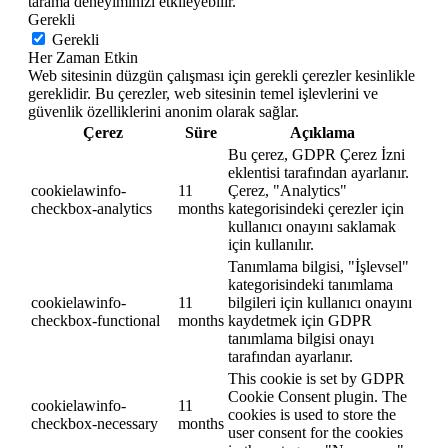
tarama deneyiminizi etkileyebilir.
Gerekli
Gerekli
Her Zaman Etkin
Web sitesinin düzgün çalışması için gerekli çerezler kesinlikle
gereklidir. Bu çerezler, web sitesinin temel işlevlerini ve
güvenlik özelliklerini anonim olarak sağlar.
Çerez
Süre
Açıklama
Bu çerez, GDPR Çerez İzni
eklentisi tarafından ayarlanır.
cookielawinfo-
11
Çerez, "Analytics"
checkbox-analytics
months
kategorisindeki çerezler için
kullanıcı onayını saklamak
için kullanılır.
Tanımlama bilgisi, "İşlevsel"
kategorisindeki tanımlama
cookielawinfo-
11
bilgileri için kullanıcı onayını
checkbox-functional
months
kaydetmek için GDPR
tanımlama bilgisi onayı
tarafından ayarlanır.
This cookie is set by GDPR
Cookie Consent plugin. The
cookielawinfo-
11
cookies is used to store the
checkbox-necessary
months
user consent for the cookies