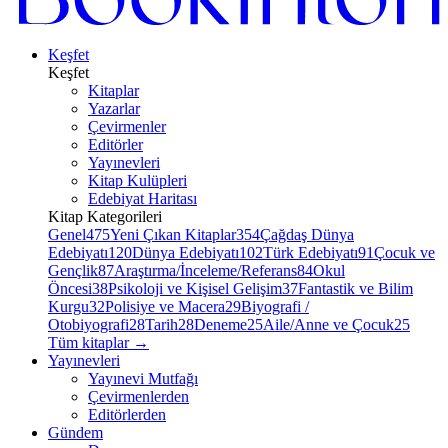
Keşfet
Keşfet
Kitaplar
Yazarlar
Çevirmenler
Editörler
Yayınevleri
Kitap Kulüpleri
Edebiyat Haritası
Kitap Kategorileri
Genel
475
Yeni Çıkan Kitaplar
354
Çağdaş Dünya
Edebiyatı
120
Dünya Edebiyatı
102
Türk Edebiyatı
91
Çocuk ve
Gençlik
87
Araştırma/İnceleme/Referans
84
Okul
Öncesi
38
Psikoloji ve Kişisel Gelişim
37
Fantastik ve Bilim
Kurgu
32
Polisiye ve Macera
29
Biyografi /
Otobiyografi
28
Tarih
28
Deneme
25
Aile/Anne ve Çocuk
25
Tüm kitaplar
→
Yayınevleri
Yayınevi Mutfağı
Çevirmenlerden
Editörlerden
Gündem