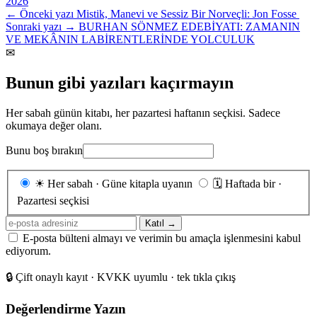
2026
← Önceki yazı
Mistik, Manevi ve Sessiz Bir Norveçli: Jon Fosse
Sonraki yazı →
BURHAN SÖNMEZ EDEBİYATI: ZAMANIN
VE MEKÂNIN LABİRENTLERİNDE YOLCULUK
✉
Bunun gibi yazıları kaçırmayın
Her sabah günün kitabı, her pazartesi haftanın seçkisi. Sadece
okumaya değer olanı.
Bunu boş bırakın
Gönderim
☀
Her sabah · Güne kitapla uyanın
🗓
Haftada bir ·
sıklığı
Pazartesi seçkisi
E-
Katıl →
posta
E-posta bülteni almayı ve verimin bu amaçla işlenmesini kabul
adresiniz
ediyorum.
🔒
Çift onaylı kayıt · KVKK uyumlu · tek tıkla çıkış
Değerlendirme Yazın