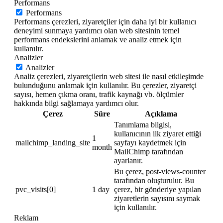
Performans
Performans
Performans çerezleri, ziyaretçiler için daha iyi bir kullanıcı
deneyimi sunmaya yardımcı olan web sitesinin temel
performans endekslerini anlamak ve analiz etmek için
kullanılır.
Analizler
Analizler
Analiz çerezleri, ziyaretçilerin web sitesi ile nasıl etkileşimde
bulunduğunu anlamak için kullanılır. Bu çerezler, ziyaretçi
sayısı, hemen çıkma oranı, trafik kaynağı vb. ölçümler
hakkında bilgi sağlamaya yardımcı olur.
Çerez
Süre
Açıklama
Tanımlama bilgisi,
kullanıcının ilk ziyaret ettiği
1
mailchimp_landing_site
sayfayı kaydetmek için
month
MailChimp tarafından
ayarlanır.
Bu çerez, post-views-counter
tarafından oluşturulur. Bu
pvc_visits[0]
1 day
çerez, bir gönderiye yapılan
ziyaretlerin sayısını saymak
için kullanılır.
Reklam