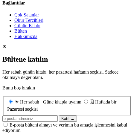
Bağlantılar
Çok Satanlar
Okur Tercihleri
Günün Kitabı
Bülten
Hakkımızda
✉
Bültene katılın
Her sabah günün kitabı, her pazartesi haftanın seçkisi. Sadece
okumaya değer olanı.
Bunu boş bırakın
Gönderim
☀
Her sabah · Güne kitapla uyanın
🗓
Haftada bir ·
sıklığı
Pazartesi seçkisi
E-
Katıl →
posta
E-posta bülteni almayı ve verimin bu amaçla işlenmesini kabul
adresiniz
ediyorum.