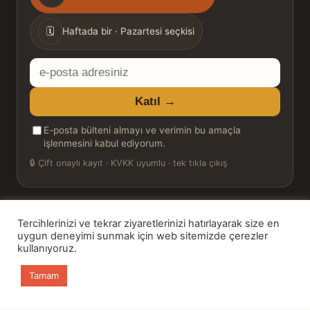
sıklığı
🗓
Haftada bir · Pazartesi seçkisi
E-
posta
Katıl →
adresiniz
E-posta bülteni almayı ve verimin bu amaçla
işlenmesini kabul ediyorum.
🔒
Çift onaylı kayıt · KVKK uyumlu · tek tıkla çıkış
Tercihlerinizi ve tekrar ziyaretlerinizi hatırlayarak size en
© 2026 Bookinton — Türkiye’nin Kitap Platformu
uygun deneyimi sunmak için web sitemizde çerezler
kullanıyoruz.
HT Book Review — webmaster: Hakan Turgay
Tamam
Ana sayfa
Kitaplar
Günün Kitabı
Bülten