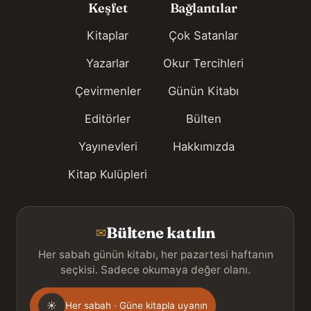
Keşfet
Bağlantılar
Kitaplar
Çok Satanlar
Yazarlar
Okur Tercihleri
Çevirmenler
Günün Kitabı
Editörler
Bülten
Yayınevleri
Hakkımızda
Kitap Kulüpleri
Bültene katılın
✉
Her sabah günün kitabı, her pazartesi haftanın
seçkisi. Sadece okumaya değer olanı.
Gönderim
☀
Her sabah · Güne kitapla uyanın