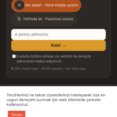
Gönderim
☀
Her sabah · Güne kitapla uyanın
sıklığı
🗓
Haftada bir · Pazartesi seçkisi
E-
posta
Katıl →
adresiniz
E-posta bülteni almayı ve verimin bu amaçla
işlenmesini kabul ediyorum.
🔒
Çift onaylı kayıt · KVKK uyumlu · tek tıkla çıkış
Tercihlerinizi ve tekrar ziyaretlerinizi hatırlayarak size en
© 2026 Bookinton — Türkiye’nin Kitap Platformu
uygun deneyimi sunmak için web sitemizde çerezler
HT Book Review — webmaster: Hakan Turgay
kullanıyoruz.
Tamam