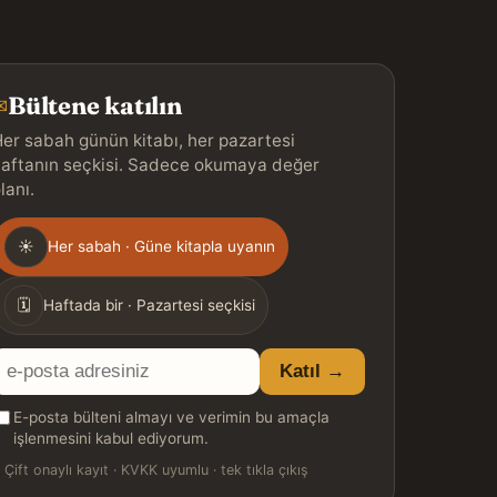
Bültene katılın
✉
er sabah günün kitabı, her pazartesi
aftanın seçkisi. Sadece okumaya değer
lanı.
Gönderim
☀
Her sabah · Güne kitapla uyanın
ıklığı
🗓
Haftada bir · Pazartesi seçkisi
E-
Katıl →
posta
E-posta bülteni almayı ve verimin bu amaçla
adresiniz
işlenmesini kabul ediyorum.

Çift onaylı kayıt · KVKK uyumlu · tek tıkla çıkış