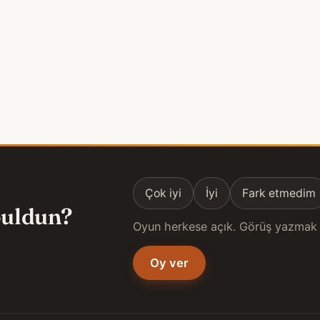
Çok iyi
İyi
Fark etmedim
 buldun?
Oyun herkese açık. Görüş yazmak 
Oy ver