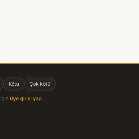
Kötü
Çok kötü
için
üye girişi yap
.