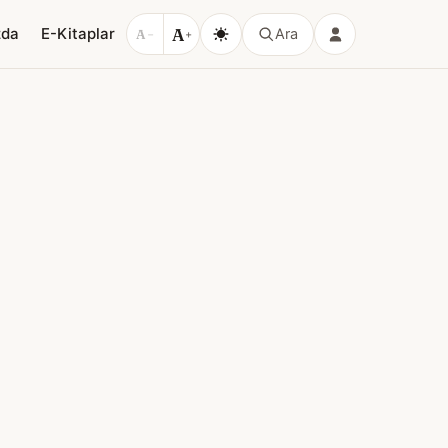
A
zda
E-Kitaplar
Ara
A
−
+