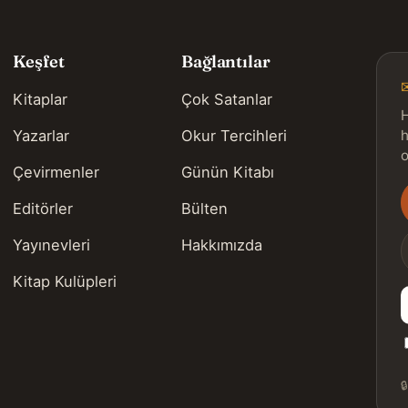
Keşfet
Bağlantılar
Kitaplar
Çok Satanlar
H
Yazarlar
Okur Tercihleri
h
o
Çevirmenler
Günün Kitabı
Editörler
Bülten
s
Yayınevleri
Hakkımızda
Kitap Kulüpleri
