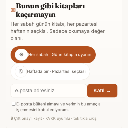
Bunun gibi kitapları
✉
kaçırmayın
Her sabah günün kitabı, her pazartesi
haftanın seçkisi. Sadece okumaya değer
olanı.
Gönderim
☀
Her sabah · Güne kitapla uyanın
sıklığı
🗓
Haftada bir · Pazartesi seçkisi
E-
Katıl →
posta
E-posta bülteni almayı ve verimin bu amaçla
adresiniz
işlenmesini kabul ediyorum.
🔒
Çift onaylı kayıt · KVKK uyumlu · tek tıkla çıkış