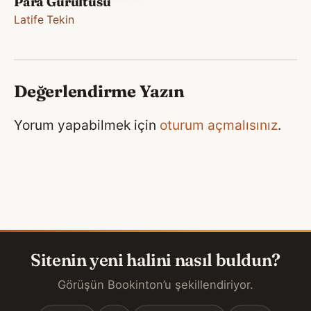
Para Gürültüsü
Latife Tekin
Değerlendirme Yazın
Yorum yapabilmek için
oturum açmalısınız
.
Sitenin yeni halini nasıl buldun?
Görüşün Bookinton’u şekillendiriyor.