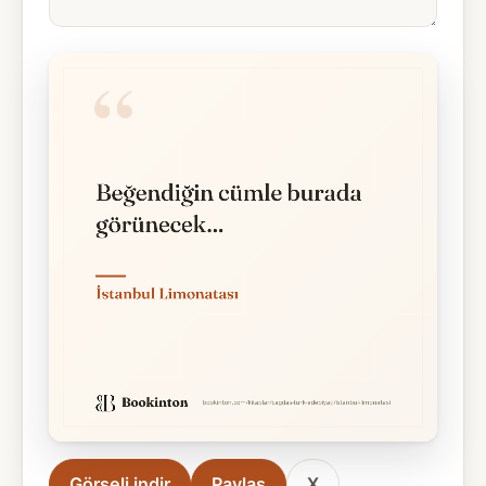
Görseli indir
Paylaş
X