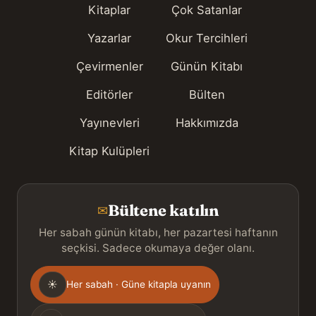
Kitaplar
Çok Satanlar
Yazarlar
Okur Tercihleri
Çevirmenler
Günün Kitabı
Editörler
Bülten
Yayınevleri
Hakkımızda
Kitap Kulüpleri
Bültene katılın
✉
Her sabah günün kitabı, her pazartesi haftanın
seçkisi. Sadece okumaya değer olanı.
Gönderim
☀
Her sabah · Güne kitapla uyanın
sıklığı