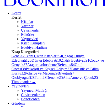
Keşfet
Keşfet
Kitaplar
Yazarlar
Çevirmenler
Editörler
Yayınevleri
Kitap Kulüpleri
Edebiyat Haritası
Kitap Kategorileri
Genel
475
Yeni Çıkan Kitaplar
354
Çağdaş Dünya
Edebiyatı
120
Dünya Edebiyatı
102
Türk Edebiyatı
91
Çocuk ve
Gençlik
87
Araştırma/İnceleme/Referans
84
Okul
Öncesi
38
Psikoloji ve Kişisel Gelişim
37
Fantastik ve Bilim
Kurgu
32
Polisiye ve Macera
29
Biyografi /
Otobiyografi
28
Tarih
28
Deneme
25
Aile/Anne ve Çocuk
25
Tüm kitaplar
→
Yayınevleri
Yayınevi Mutfağı
Çevirmenlerden
Editörlerden
Gündem