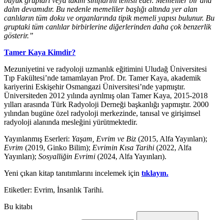
büyük grupları veya takım sınıflarını temsil eder. Memeliler bir ana
dalın devamıdır. Bu nedenle memeliler başlığı altında yer alan
canlıların tüm doku ve organlarında tipik memeli yapısı bulunur. Bu
gruptaki tüm canlılar birbirlerine diğerlerinden daha çok benzerlik
gösterir.”
Tamer Kaya Kimdir?
Mezuniyetini ve radyoloji uzmanlık eğitimini Uludağ Üniversitesi
Tıp Fakültesi’nde tamamlayan Prof. Dr. Tamer Kaya, akademik
kariyerini Eskişehir Osmangazi Üniversitesi’nde yapmıştır.
Üniversiteden 2012 yılında ayrılmış olan Tamer Kaya, 2015-2018
yılları arasında Türk Radyoloji Derneği başkanlığı yapmıştır. 2000
yılından bugüne özel radyoloji merkezinde, tanısal ve girişimsel
radyoloji alanında mesleğini yürütmektedir.
Yayınlanmış Eserleri:
Yaşam, Evrim ve Biz
(2015, Alfa Yayınları);
Evrim
(2019, Ginko Bilim);
Evrimin Kısa Tarihi
(2022, Alfa
Yayınları);
Sosyalliğin Evrimi
(2024, Alfa Yayınları).
Yeni çıkan kitap tanıtımlarını incelemek için
tıklayın.
Etiketler: Evrim, İnsanlık Tarihi.
Bu kitabı