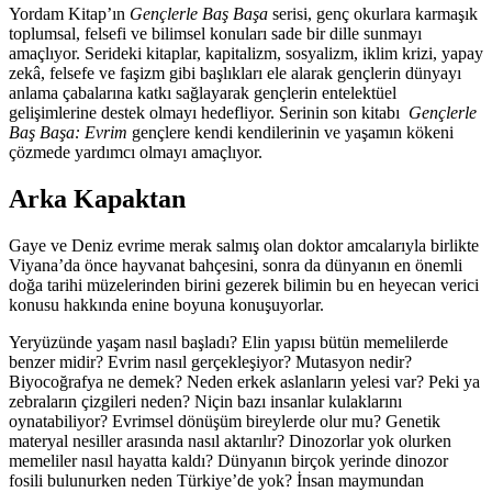
Yordam Kitap’ın
Gençlerle Baş Başa
serisi, genç okurlara karmaşık
toplumsal, felsefi ve bilimsel konuları sade bir dille sunmayı
amaçlıyor. Serideki kitaplar, kapitalizm, sosyalizm, iklim krizi, yapay
zekâ, felsefe ve faşizm gibi başlıkları ele alarak gençlerin dünyayı
anlama çabalarına katkı sağlayarak gençlerin entelektüel
gelişimlerine destek olmayı hedefliyor. Serinin son kitabı ​
Gençlerle
Baş Başa: Evrim
gençlere kendi kendilerinin ve yaşamın kökeni
çözmede yardımcı olmayı amaçlıyor.
Arka Kapaktan
Gaye ve Deniz evrime merak salmış olan doktor amcalarıyla birlikte
Viyana’da önce hayvanat bahçesini, sonra da dünyanın en önemli
doğa tarihi müzelerinden birini gezerek bilimin bu en heyecan verici
konusu hakkında enine boyuna konuşuyorlar.
Yeryüzünde yaşam nasıl başladı? Elin yapısı bütün memelilerde
benzer midir? Evrim nasıl gerçekleşiyor? Mutasyon nedir?
Biyocoğrafya ne demek? Neden erkek aslanların yelesi var? Peki ya
zebraların çizgileri neden? Niçin bazı insanlar kulaklarını
oynatabiliyor? Evrimsel dönüşüm bireylerde olur mu? Genetik
materyal nesiller arasında nasıl aktarılır? Dinozorlar yok olurken
memeliler nasıl hayatta kaldı? Dünyanın birçok yerinde dinozor
fosili bulunurken neden Türkiye’de yok? İnsan maymundan