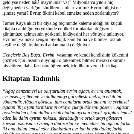
geldiyse neden hâlâ maymunlar var? Milyonlarca yıldır hiç
değişmeden varlığını sürdüren canlılar var mı? Evrim bilgisi ne
işimize yarar? Evrim fikrini kabul etmekte neden zorlanılıyor?
Tamer Kaya akıcı bir diyalog biçiminde kaleme aldığı bu küçük
kitapta canlılığın yeryüzünde en ilkel formlardan değişerek
günümüze gelmesinin görkemli hikâyesini her yönüyle anlatıyor.
Evrimin yalnızca zengin biyolojik kanıtlarına ve bilimsel olarak
keşfine değil, toplumsal anlamına da değiniyor.
Gençlerle Baş Başa: Evrim
, yaşamın ve kendi kendisinin kökenini
çözmek için insanın duyduğu o tükenmek bilmez merakı okuruna
hissettiren, daha fazlasını öğrenmek için ilham veren bir kitap.
Kitaptan Tadımlık
“Ağaç benzetmesi ile oluşturulan evrim ağacı, evrimi anlamak,
evrimsel çeşitlenme ve dallanmayı görselleştirmek için etkili bir
yöntemdir. Ağacın gövdesi, tüm canlıların ortak atasını ve evrimsel
açıdan ilk yaşam formlarının ortaya çıktığı dönemi gösterir. Ağacın
gövdesinden çıkan dallar ortak atadan ayrılan büyük grupları temsil
eder. İki dalın ayırım noktası, akrabalığı ve ortak atayı gösteren
kavşak noktasıdır. Örneğin dinozorlar ve memeliler bu ağacın farklı
iki ana dalını temsil eder. Bunlardan ayrılan büyük dallar, farklı