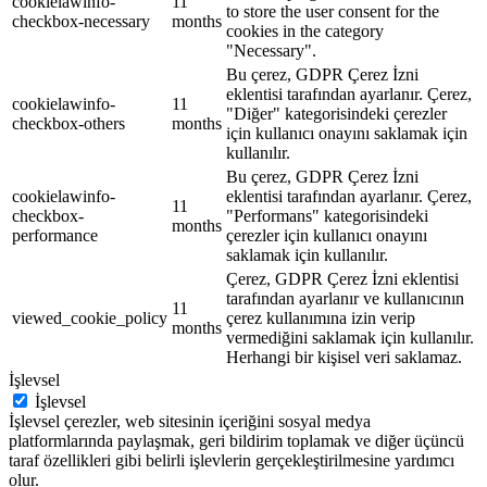
cookielawinfo-
11
to store the user consent for the
checkbox-necessary
months
cookies in the category
"Necessary".
Bu çerez, GDPR Çerez İzni
eklentisi tarafından ayarlanır. Çerez,
cookielawinfo-
11
"Diğer" kategorisindeki çerezler
checkbox-others
months
için kullanıcı onayını saklamak için
kullanılır.
Bu çerez, GDPR Çerez İzni
cookielawinfo-
eklentisi tarafından ayarlanır. Çerez,
11
checkbox-
"Performans" kategorisindeki
months
performance
çerezler için kullanıcı onayını
saklamak için kullanılır.
Çerez, GDPR Çerez İzni eklentisi
tarafından ayarlanır ve kullanıcının
11
viewed_cookie_policy
çerez kullanımına izin verip
months
vermediğini saklamak için kullanılır.
Herhangi bir kişisel veri saklamaz.
İşlevsel
İşlevsel
İşlevsel çerezler, web sitesinin içeriğini sosyal medya
platformlarında paylaşmak, geri bildirim toplamak ve diğer üçüncü
taraf özellikleri gibi belirli işlevlerin gerçekleştirilmesine yardımcı
olur.