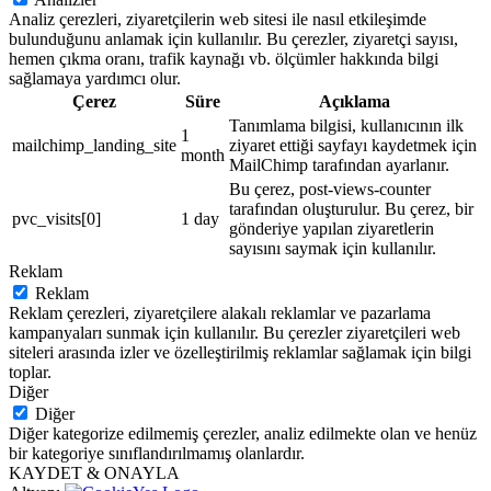
Analiz çerezleri, ziyaretçilerin web sitesi ile nasıl etkileşimde
bulunduğunu anlamak için kullanılır. Bu çerezler, ziyaretçi sayısı,
hemen çıkma oranı, trafik kaynağı vb. ölçümler hakkında bilgi
sağlamaya yardımcı olur.
Çerez
Süre
Açıklama
Tanımlama bilgisi, kullanıcının ilk
1
mailchimp_landing_site
ziyaret ettiği sayfayı kaydetmek için
month
MailChimp tarafından ayarlanır.
Bu çerez, post-views-counter
tarafından oluşturulur. Bu çerez, bir
pvc_visits[0]
1 day
gönderiye yapılan ziyaretlerin
sayısını saymak için kullanılır.
Reklam
Reklam
Reklam çerezleri, ziyaretçilere alakalı reklamlar ve pazarlama
kampanyaları sunmak için kullanılır. Bu çerezler ziyaretçileri web
siteleri arasında izler ve özelleştirilmiş reklamlar sağlamak için bilgi
toplar.
Diğer
Diğer
Diğer kategorize edilmemiş çerezler, analiz edilmekte olan ve henüz
bir kategoriye sınıflandırılmamış olanlardır.
KAYDET & ONAYLA