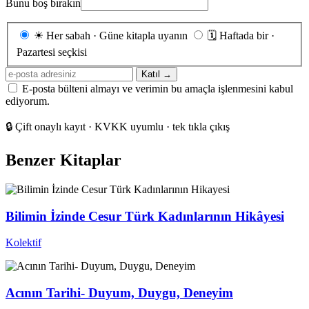
Bunu boş bırakın
Gönderim
☀
Her sabah · Güne kitapla uyanın
🗓
Haftada bir ·
sıklığı
Pazartesi seçkisi
E-
Katıl →
posta
E-posta bülteni almayı ve verimin bu amaçla işlenmesini kabul
adresiniz
ediyorum.
🔒
Çift onaylı kayıt · KVKK uyumlu · tek tıkla çıkış
Benzer Kitaplar
Bilimin İzinde Cesur Türk Kadınlarının Hikâyesi
Kolektif
Acının Tarihi- Duyum, Duygu, Deneyim