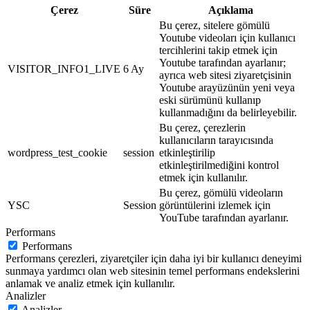
Çerez
Süre
Açıklama
Bu çerez, sitelere gömülü
Youtube videoları için kullanıcı
tercihlerini takip etmek için
Youtube tarafından ayarlanır;
VISITOR_INFO1_LIVE
6 Ay
ayrıca web sitesi ziyaretçisinin
Youtube arayüzünün yeni veya
eski sürümünü kullanıp
kullanmadığını da belirleyebilir.
Bu çerez, çerezlerin
kullanıcıların tarayıcısında
wordpress_test_cookie
session
etkinleştirilip
etkinleştirilmediğini kontrol
etmek için kullanılır.
Bu çerez, gömülü videoların
YSC
Session
görüntülerini izlemek için
YouTube tarafından ayarlanır.
Performans
Performans
Performans çerezleri, ziyaretçiler için daha iyi bir kullanıcı deneyimi
sunmaya yardımcı olan web sitesinin temel performans endekslerini
anlamak ve analiz etmek için kullanılır.
Analizler
Analizler