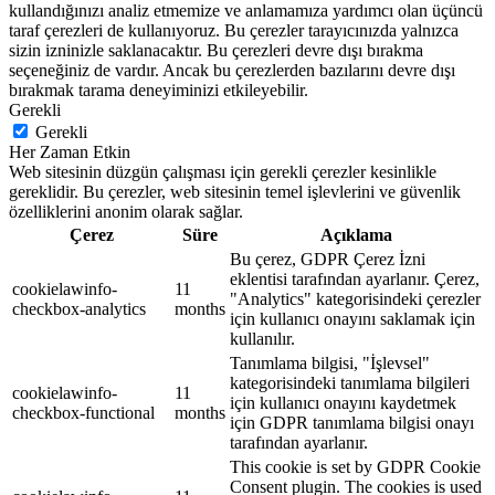
kullandığınızı analiz etmemize ve anlamamıza yardımcı olan üçüncü
taraf çerezleri de kullanıyoruz. Bu çerezler tarayıcınızda yalnızca
sizin izninizle saklanacaktır. Bu çerezleri devre dışı bırakma
seçeneğiniz de vardır. Ancak bu çerezlerden bazılarını devre dışı
bırakmak tarama deneyiminizi etkileyebilir.
Gerekli
Gerekli
Her Zaman Etkin
Web sitesinin düzgün çalışması için gerekli çerezler kesinlikle
gereklidir. Bu çerezler, web sitesinin temel işlevlerini ve güvenlik
özelliklerini anonim olarak sağlar.
Çerez
Süre
Açıklama
Bu çerez, GDPR Çerez İzni
eklentisi tarafından ayarlanır. Çerez,
cookielawinfo-
11
"Analytics" kategorisindeki çerezler
checkbox-analytics
months
için kullanıcı onayını saklamak için
kullanılır.
Tanımlama bilgisi, "İşlevsel"
kategorisindeki tanımlama bilgileri
cookielawinfo-
11
için kullanıcı onayını kaydetmek
checkbox-functional
months
için GDPR tanımlama bilgisi onayı
tarafından ayarlanır.
This cookie is set by GDPR Cookie
Consent plugin. The cookies is used