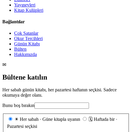
Yayınevleri
Kitap Kulüpleri
Bağlantılar
Çok Satanlar
Okur Tercihleri
Günün Kitabı
Bülten
Hakkımızda
✉
Bültene katılın
Her sabah günün kitabı, her pazartesi haftanın seçkisi. Sadece
okumaya değer olanı.
Bunu boş bırakın
Gönderim
☀
Her sabah · Güne kitapla uyanın
🗓
Haftada bir ·
sıklığı
Pazartesi seçkisi