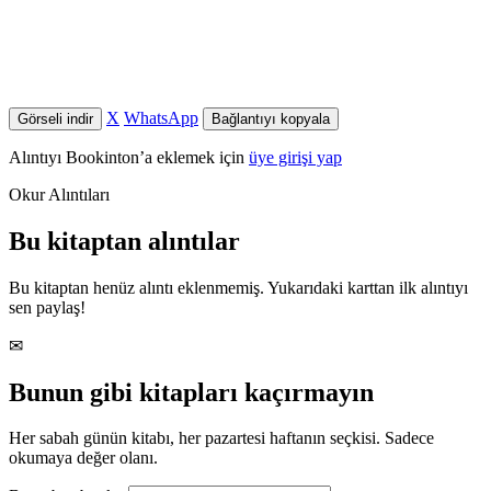
X
WhatsApp
Görseli indir
Bağlantıyı kopyala
Alıntıyı Bookinton’a eklemek için
üye girişi yap
Okur Alıntıları
Bu kitaptan alıntılar
Bu kitaptan henüz alıntı eklenmemiş. Yukarıdaki karttan ilk alıntıyı
sen paylaş!
✉
Bunun gibi kitapları kaçırmayın
Her sabah günün kitabı, her pazartesi haftanın seçkisi. Sadece
okumaya değer olanı.