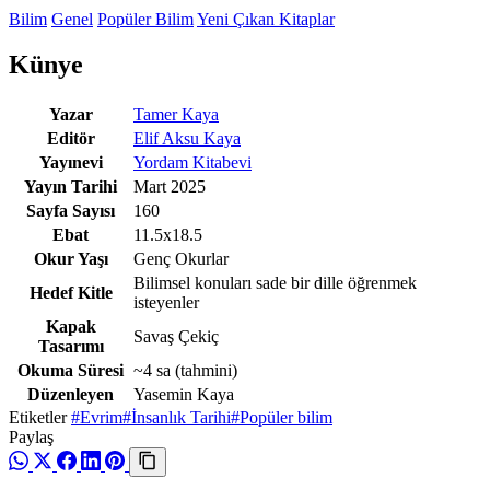
Bilim
Genel
Popüler Bilim
Yeni Çıkan Kitaplar
Künye
Yazar
Tamer Kaya
Editör
Elif Aksu Kaya
Yayınevi
Yordam Kitabevi
Yayın Tarihi
Mart 2025
Sayfa Sayısı
160
Ebat
11.5x18.5
Okur Yaşı
Genç Okurlar
Bilimsel konuları sade bir dille öğrenmek
Hedef Kitle
isteyenler
Kapak
Savaş Çekiç
Tasarımı
Okuma Süresi
~4 sa
(tahmini)
Düzenleyen
Yasemin Kaya
Etiketler
#Evrim
#İnsanlık Tarihi
#Popüler bilim
Paylaş