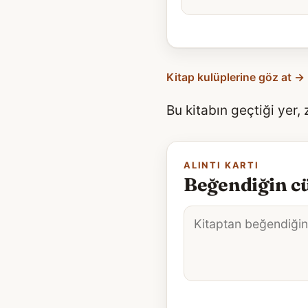
Kitap kulüplerine göz at →
Bu kitabın geçtiği yer,
ALINTI KARTI
Beğendiğin cü
Alıntı
metni