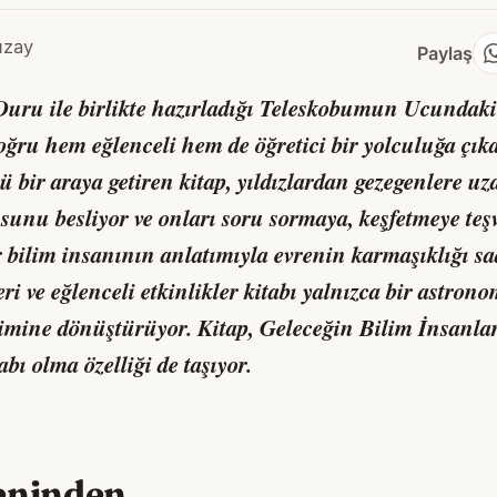
uzay
Paylaş
Duru ile birlikte hazırladığı
Teleskobumun Ucundaki
oğru hem eğlenceli hem de öğretici bir yolculuğa çıka
 bir araya getiren kitap, yıldızlardan gezegenlere u
unu besliyor ve onları soru sormaya, keşfetmeye teş
r bilim insanının anlatımıyla evrenin karmaşıklığı sad
i ve eğlenceli etkinlikler kitabı yalnızca bir astrono
imine dönüştürüyor. Kitap, Geleceğin Bilim İnsanla
abı olma özelliği de taşıyor.
eninden