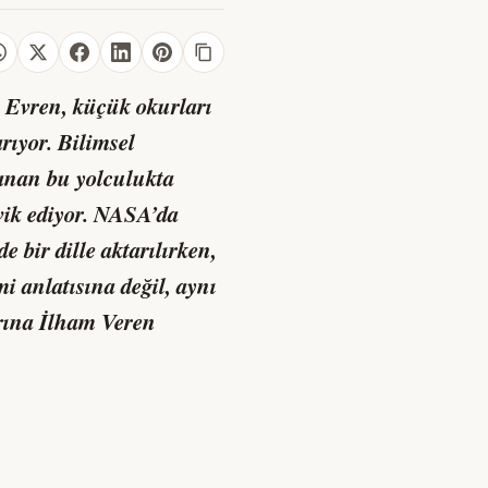
 Evren
, küçük okurları
rıyor. Bilimsel
zanan bu yolculukta
vik ediyor. NASA’da
e bir dille aktarılırken,
mi anlatısına değil, aynı
rına İlham Veren