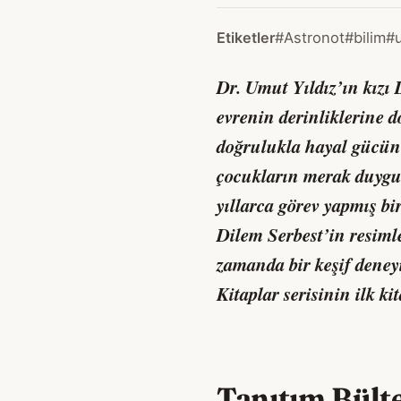
Etiketler
#Astronot
#bilim
#
Dr. Umut Yıldız’ın kızı 
evrenin derinliklerine d
doğrulukla hayal gücünü
çocukların merak duygus
yıllarca görev yapmış bi
Dilem Serbest’in resimler
zamanda bir keşif deney
Kitaplar serisinin ilk kit
Tanıtım Bült