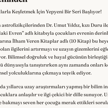
larla Keşfetmek İçin Yepyeni Bir Seri Başlıyor!
astrofizikçilerinden Dr. Umut Yıldız, kızı Duru ile
 Evren” adlı kitabıyla çocukları evrenin derinli
arına İlham Veren Kitaplar adlı (10 Kitap) bu heye
an ilgilerini artırmayı ve uzayın gizemlerini eğle
yor. Bilimsel doğruluk ve hayal gücünün birleştiği
ü dünyasıyla tanıştırırken aynı zamanda onları k
sel yolculuklarına çıkmaya teşvik ediyor.
da yıllarca uzay araştırmaları yapmış bir bilim in
uklara anlaşılır ve ilgi çekici bir dille sunuyor.
e bakmayı seven her çocuğa merak ettikleri sorula