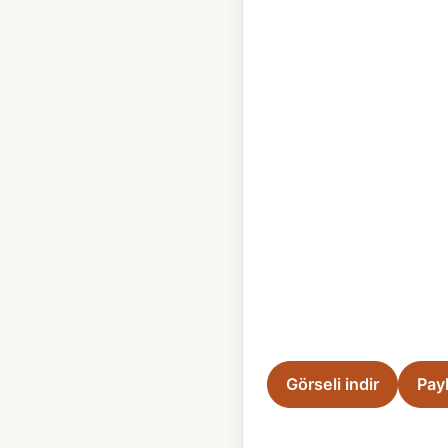
Görseli indir
Pay