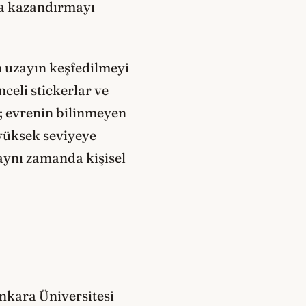
ura kazandırmayı
en uzayın keşfedilmeyi
celi stickerlar ve
; evrenin bilinmeyen
 yüksek seviyeye
 aynı zamanda kişisel
Ankara Üniversitesi