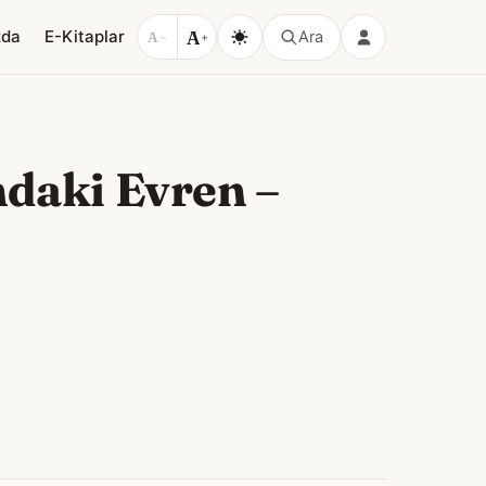
A
zda
E-Kitaplar
Ara
A
−
+
daki Evren
–