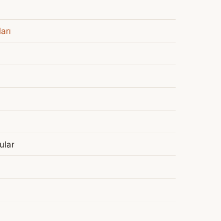
arı
ular