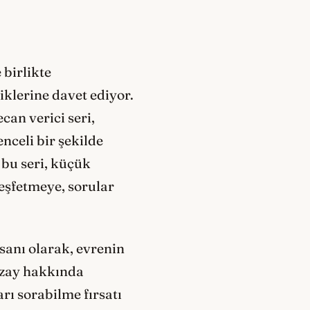
 birlikte
klerine davet ediyor.
can verici seri,
nceli bir şekilde
 bu seri, küçük
eşfetmeye, sorular
sanı olarak, evrenin
 Uzay hakkında
rı sorabilme fırsatı