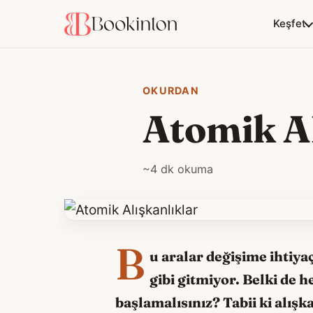
Keşfet
OKURDAN
Atomik Al
~4 dk okuma
B
u aralar değişime ihtiya
gibi gitmiyor. Belki de 
başlamalısınız? Tabii ki alış