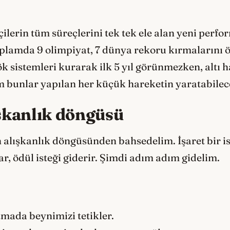
tçilerin tüm süreçlerini tek tek ele alan yeni per
toplamda 9 olimpiyat, 7 dünya rekoru kırmalarını
ök sistemleri kurarak ilk 5 yıl görünmezken, altı
m bunlar yapılan her küçük hareketin yaratabilece
ışkanlık döngüsü
alışkanlık döngüsünden bahsedelim. İşaret bir iste
ar, ödül isteği giderir. Şimdi adım adım gidelim.
tmada beynimizi tetikler.