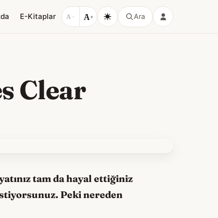
A
zda
E-Kitaplar
Ara
A
−
+
es Clear
yatınız tam da hayal ettiğiniz
istiyorsunuz. Peki nereden