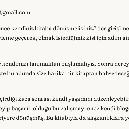
@gmail.com
nce kendiniz kitaba dönüşmelisiniz,” der girişimc
leme geçerek, olmak istediğimiz kişi için adım at
.
le kendimizi tanımaktan başlamalıyız. Sonra nere
 İşte bu adımda size harika bir kitaptan bahsedec
irdiği kaza sonrası kendi yaşamını düzenleyebilm
eyip başarılı olduğu bu çalışmayı önce kendi bl
ariyere dönüşmüş. Bu kitabıyla da alışkanlıklara 