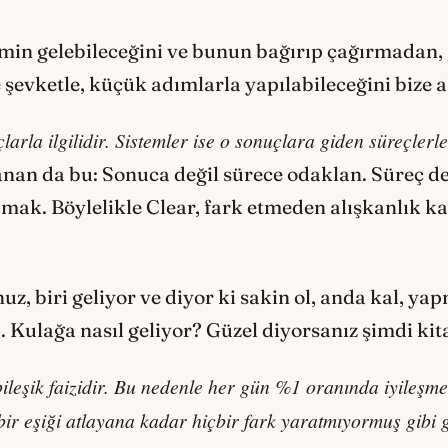
imin gelebileceğini ve bunun bağırıp çağırmadan,
şevketle, küçük adımlarla yapılabileceğini bize a
rla ilgilidir. Sistemler ise o sonuçlara giden süreçlerle 
nan da bu: Sonuca değil sürece odaklan. Süreç d
mak. Böylelikle Clear, fark etmeden alışkanlık 
z, biri geliyor ve diyor ki sakin ol, anda kal, yap
p. Kulağa nasıl geliyor? Güzel diyorsanız şimdi ki
 bileşik faizidir. Bu nedenle her gün %1 oranında iyileş
ik bir eşiği atlayana kadar hiçbir fark yaratmıyormuş gib