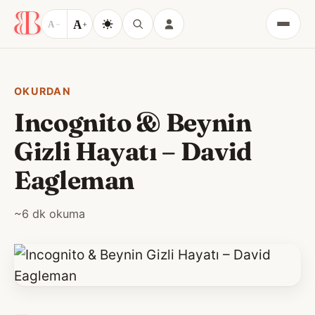
A
A
−
+
Menü
OKURDAN
Incognito & Beynin
Gizli Hayatı – David
Eagleman
~6 dk okuma