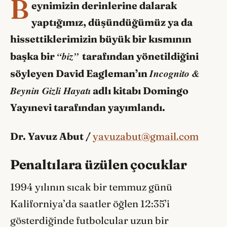
B
eynimizin derinlerine dalarak
yaptığımız, düşündüğümüz ya da
hissettiklerimizin büyük bir kısmının
“biz”
başka bir
tarafından yönetildiğini
Incognito &
söyleyen David Eagleman’ın
Beynin Gizli Hayatı
adlı kitabı Domingo
Yayınevi tarafından yayımlandı.
Dr. Yavuz Abut /
yavuzabut@gmail.com
Penaltılara üzülen çocuklar
1994 yılının sıcak bir temmuz günü
Kaliforniya’da saatler öğlen 12:35’i
gösterdiğinde futbolcular uzun bir