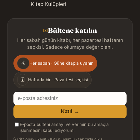
Kitap Kulüpleri
Bültene katılın
✉
Her sabah günün kitabı, her pazartesi haftanın
seçkisi. Sadece okumaya değer olanı.
Gönderim
☀
Her sabah · Güne kitapla uyanın
sıklığı
🗓
Haftada bir · Pazartesi seçkisi
E-
posta
Katıl →
adresiniz
E-posta bülteni almayı ve verimin bu amaçla
işlenmesini kabul ediyorum.
🔒
Çift onaylı kayıt · KVKK uyumlu · tek tıkla çıkış