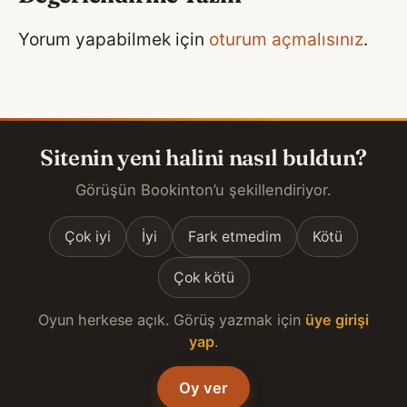
Yorum yapabilmek için
oturum açmalısınız
.
Sitenin yeni halini nasıl buldun?
Görüşün Bookinton’u şekillendiriyor.
Çok iyi
İyi
Fark etmedim
Kötü
Çok kötü
Oyun herkese açık. Görüş yazmak için
üye girişi
yap
.
Oy ver