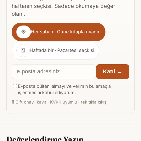
haftanın seçkisi. Sadece okumaya değer
olanı.
Gönderim
☀
Her sabah · Güne kitapla uyanın
sıklığı
🗓
Haftada bir · Pazartesi seçkisi
E-
Katıl →
posta
E-posta bülteni almayı ve verimin bu amaçla
adresiniz
işlenmesini kabul ediyorum.
🔒
Çift onaylı kayıt · KVKK uyumlu · tek tıkla çıkış
Değerlendirme Yazın