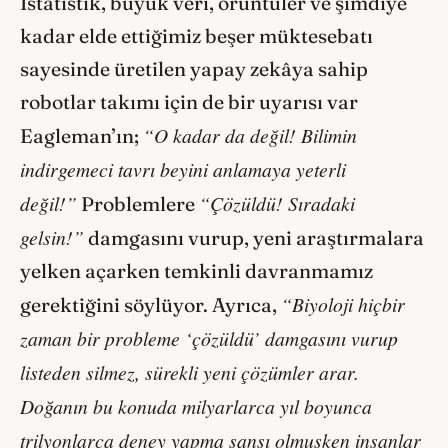
İstatistik, büyük veri, örüntüler ve şimdiye
kadar elde ettiğimiz beşer müktesebatı
sayesinde üretilen yapay zekâya sahip
robotlar takımı için de bir uyarısı var
“O kadar da değil! Bilimin
Eagleman’ın;
indirgemeci tavrı beyini anlamaya yeterli
değil!”
“Çözüldü! Sıradaki
Problemlere
gelsin!”
damgasını vurup, yeni araştırmalara
yelken açarken temkinli davranmamız
“Biyoloji hiçbir
gerektiğini söylüyor. Ayrıca,
zaman bir probleme ‘çözüldü’ damgasını vurup
listeden silmez, sürekli yeni çözümler arar.
Doğanın bu konuda milyarlarca yıl boyunca
trilyonlarca deney yapma şansı olmuşken insanlar