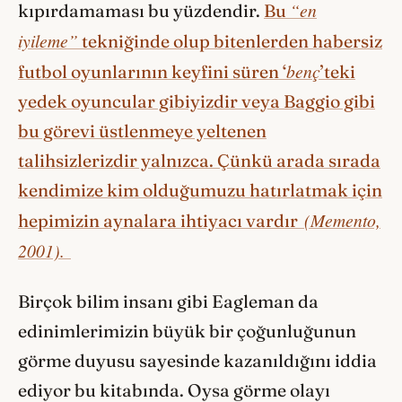
“en
kıpırdamaması bu yüzdendir.
Bu
iyileme”
tekniğinde olup bitenlerden habersiz
benç
futbol oyunlarının keyfini süren ‘
’teki
yedek oyuncular gibiyizdir veya Baggio gibi
bu görevi üstlenmeye yeltenen
talihsizlerizdir yalnızca. Çünkü arada sırada
kendimize kim olduğumuzu hatırlatmak için
(Memento,
hepimizin aynalara ihtiyacı vardır
2001).
Birçok bilim insanı gibi Eagleman da
edinimlerimizin büyük bir çoğunluğunun
görme duyusu sayesinde kazanıldığını iddia
ediyor bu kitabında. Oysa görme olayı