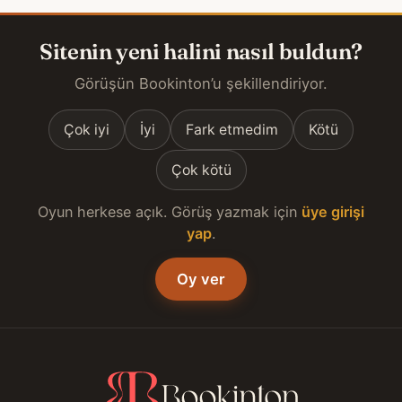
Sitenin yeni halini nasıl buldun?
Görüşün Bookinton’u şekillendiriyor.
Çok iyi
İyi
Fark etmedim
Kötü
Çok kötü
Oyun herkese açık. Görüş yazmak için
üye girişi
yap
.
Oy ver