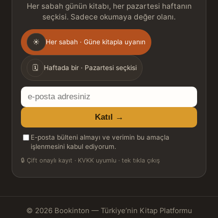
Her sabah günün kitabı, her pazartesi haftanın
seçkisi. Sadece okumaya değer olanı.
Gönderim
☀
Her sabah · Güne kitapla uyanın
sıklığı
🗓
Haftada bir · Pazartesi seçkisi
E-
posta
Katıl →
adresiniz
E-posta bülteni almayı ve verimin bu amaçla
işlenmesini kabul ediyorum.
🔒
Çift onaylı kayıt · KVKK uyumlu · tek tıkla çıkış
© 2026 Bookinton — Türkiye’nin Kitap Platformu