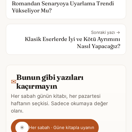
Romandan Senaryoya Uyarlama Trendi
Yükseliyor Mu?
Sonraki yazı →
Klasik Eserlerde İyi ve Kötü Ayrımını
Nasıl Yapacağız?
Bunun gibi yazıları
✉
kaçırmayın
Her sabah günün kitabı, her pazartesi
haftanın seçkisi. Sadece okumaya değer
olanı.
Gönderim
☀
Her sabah · Güne kitapla uyanın