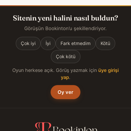
Sitenin yeni halini nasıl buldun?
Görüşün Bookinton’u şekillendiriyor.
Çok iyi
İyi
Fark etmedim
Kötü
Çok kötü
Oyun herkese açık. Görüş yazmak için
üye girişi
yap
.
Oy ver