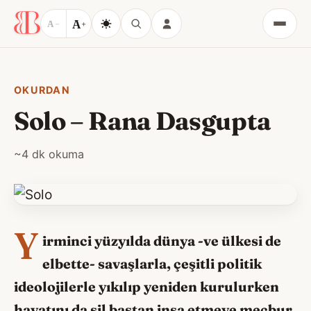
A
A
−
+
Menü
OKURDAN
Solo – Rana Dasgupta
~4 dk okuma
Y
irminci yüzyılda dünya -ve ülkesi de
elbette- savaşlarla, çeşitli politik
ideolojilerle yıkılıp yeniden kurulurken
hayatını da sil baştan inşa etmeye mecbur