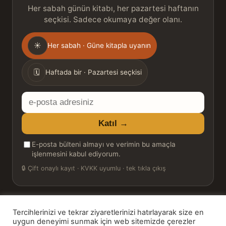
Her sabah günün kitabı, her pazartesi haftanın
seçkisi. Sadece okumaya değer olanı.
Gönderim
☀
Her sabah · Güne kitapla uyanın
sıklığı
🗓
Haftada bir · Pazartesi seçkisi
E-
posta
Katıl →
adresiniz
E-posta bülteni almayı ve verimin bu amaçla
işlenmesini kabul ediyorum.
🔒
Çift onaylı kayıt · KVKK uyumlu · tek tıkla çıkış
Tercihlerinizi ve tekrar ziyaretlerinizi hatırlayarak size en
© 2026 Bookinton — Türkiye’nin Kitap Platformu
uygun deneyimi sunmak için web sitemizde çerezler