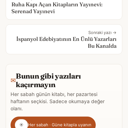
Ruha Kapı Açan Kitapların Yayınevi:
Serenad Yayınevi
Sonraki yazı →
İspanyol Edebiyatının En Ünlü Yazarları
Bu Kanalda
Bunun gibi yazıları
✉
kaçırmayın
Her sabah günün kitabı, her pazartesi
haftanın seçkisi. Sadece okumaya değer
olanı.
Gönderim
☀
Her sabah · Güne kitapla uyanın