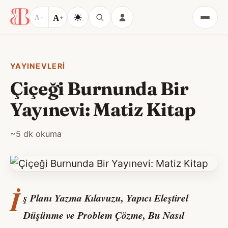
A
A
−
+
Menü
YAYINEVLERI
Çiçeği Burnunda Bir
Yayınevi: Matiz Kitap
~5 dk okuma
İ
ş Planı Yazma Kılavuzu, Yapıcı Eleştirel
Düşünme ve Problem Çözme, Bu Nasıl