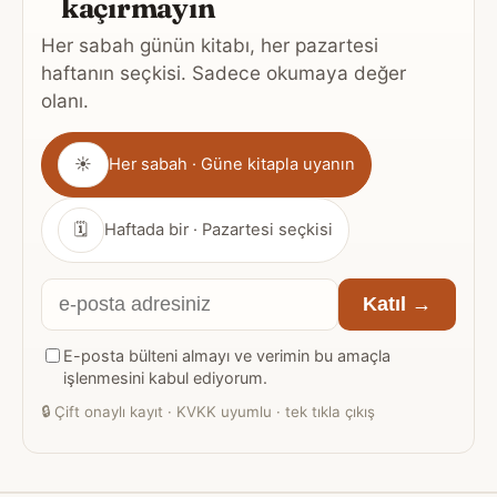
kaçırmayın
Her sabah günün kitabı, her pazartesi
haftanın seçkisi. Sadece okumaya değer
olanı.
Gönderim
☀
Her sabah · Güne kitapla uyanın
sıklığı
🗓
Haftada bir · Pazartesi seçkisi
E-
Katıl →
posta
E-posta bülteni almayı ve verimin bu amaçla
adresiniz
işlenmesini kabul ediyorum.
🔒
Çift onaylı kayıt · KVKK uyumlu · tek tıkla çıkış