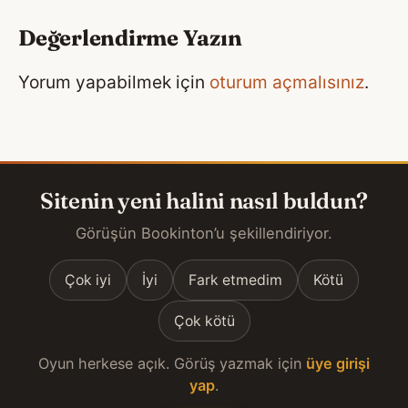
Değerlendirme Yazın
Yorum yapabilmek için
oturum açmalısınız
.
Sitenin yeni halini nasıl buldun?
Görüşün Bookinton’u şekillendiriyor.
Çok iyi
İyi
Fark etmedim
Kötü
Çok kötü
Oyun herkese açık. Görüş yazmak için
üye girişi
yap
.