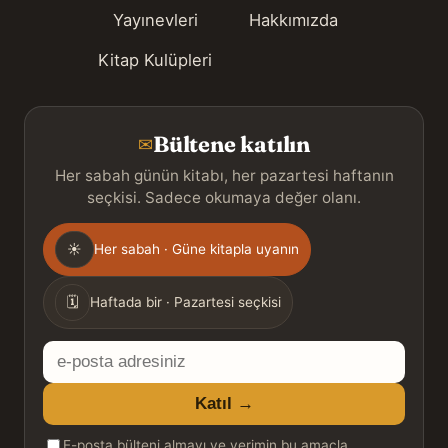
Yayınevleri
Hakkımızda
Kitap Kulüpleri
Bültene katılın
✉
Her sabah günün kitabı, her pazartesi haftanın
seçkisi. Sadece okumaya değer olanı.
Gönderim
☀
Her sabah · Güne kitapla uyanın
sıklığı
🗓
Haftada bir · Pazartesi seçkisi
E-
posta
Katıl →
adresiniz
E-posta bülteni almayı ve verimin bu amaçla