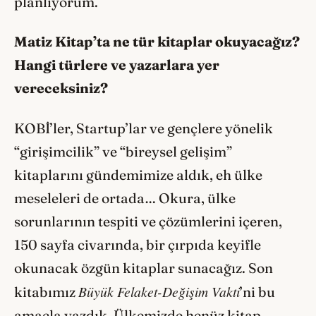
planlıyorum.
Matiz Kitap’ta ne tür kitaplar okuyacağız?
Hangi türlere ve yazarlara yer
vereceksiniz?
KOBİ’ler, Startup’lar ve gençlere yönelik
“girişimcilik” ve “bireysel gelişim”
kitaplarını gündemimize aldık, eh ülke
meseleleri de ortada… Okura, ülke
sorunlarının tespiti ve çözümlerini içeren,
150 sayfa civarında, bir çırpıda keyifle
okunacak özgün kitaplar sunacağız. Son
Büyük Felaket-Değişim Vakti
kitabımız
’ni bu
amaçla yazdık. Ülkemizde henüz kitap