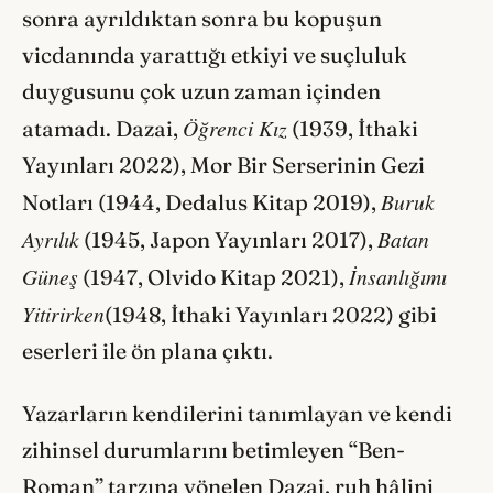
sonra ayrıldıktan sonra bu kopuşun
vicdanında yarattığı etkiyi ve suçluluk
duygusunu çok uzun zaman içinden
Öğrenci Kız
atamadı. Dazai,
(1939, İthaki
Yayınları 2022), Mor Bir Serserinin Gezi
Buruk
Notları (1944, Dedalus Kitap 2019),
Ayrılık
Batan
(1945, Japon Yayınları 2017),
Güneş
İnsanlığımı
(1947, Olvido Kitap 2021),
Yitirirken
(1948, İthaki Yayınları 2022) gibi
eserleri ile ön plana çıktı.
Yazarların kendilerini tanımlayan ve kendi
zihinsel durumlarını betimleyen “Ben-
Roman” tarzına yönelen Dazai, ruh hâlini