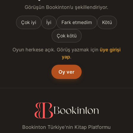
Görüşün Bookinton’u şekillendiriyor.
Çok iyi
İyi
Fark etmedim
Kötü
Çok kötü
Oyun herkese açık. Görüş yazmak için
üye girişi
yap
.
Oy ver
Bookinton Türkiye'nin Kitap Platformu