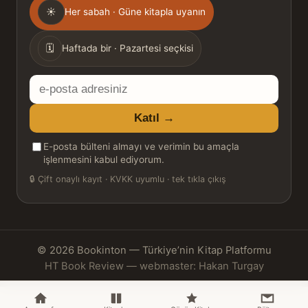
Gönderim
☀
Her sabah · Güne kitapla uyanın
sıklığı
🗓
Haftada bir · Pazartesi seçkisi
E-
posta
Katıl →
adresiniz
E-posta bülteni almayı ve verimin bu amaçla
işlenmesini kabul ediyorum.
🔒
Çift onaylı kayıt · KVKK uyumlu · tek tıkla çıkış
© 2026 Bookinton — Türkiye’nin Kitap Platformu
HT Book Review — webmaster: Hakan Turgay