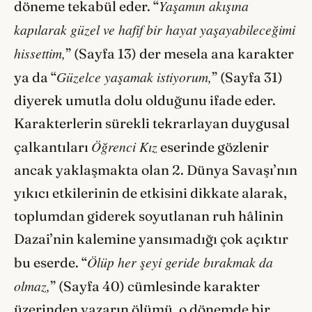
Yaşamın akışına
döneme tekabül eder. “
kapılarak güzel ve hafif bir hayat yaşayabileceğimi
hissettim,
” (Sayfa 13) der mesela ana karakter
Güzelce yaşamak istiyorum,
ya da “
” (Sayfa 31)
diyerek umutla dolu olduğunu ifade eder.
Karakterlerin sürekli tekrarlayan duygusal
Öğrenci Kız
çalkantıları
eserinde gözlenir
ancak yaklaşmakta olan 2. Dünya Savaşı’nın
yıkıcı etkilerinin de etkisini dikkate alarak,
toplumdan giderek soyutlanan ruh hâlinin
Dazai’nin kalemine yansımadığı çok açıktır
Ölüp her şeyi geride bırakmak da
bu eserde. “
olmaz,
” (Sayfa 40) cümlesinde karakter
üzerinden yazarın ölümü, o dönemde bir