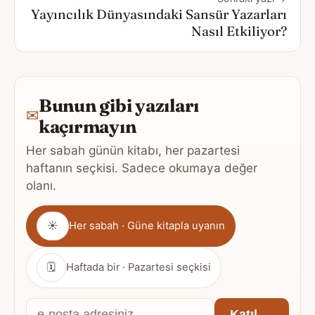
Yayıncılık Dünyasındaki Sansür Yazarları
Nasıl Etkiliyor?
Bunun gibi yazıları
✉
kaçırmayın
Her sabah günün kitabı, her pazartesi
haftanın seçkisi. Sadece okumaya değer
olanı.
Gönderim
☀
Her sabah · Güne kitapla uyanın
sıklığı
🗓
Haftada bir · Pazartesi seçkisi
E-
Katıl →