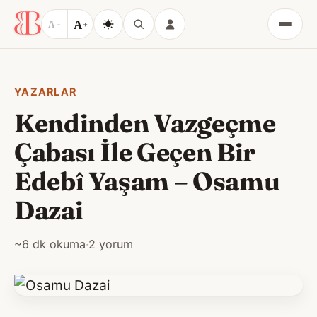
A
A
−
+
Menü
YAZARLAR
Kendinden Vazgeçme
Çabası İle Geçen Bir
Edebî Yaşam – Osamu
Dazai
~6 dk okuma
·
2 yorum