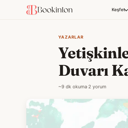
Keşfet
YAZARLAR
Yetişkinl
Duvarı Ka
~9 dk okuma
·
2 yorum