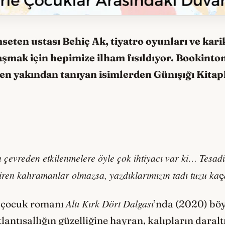
mseten ustası
Behi
ç Ak, tiyatro oyunları ve kar
aşmak için hepimize ilham fısıldıyor. Bookinton
 en yakından tanıyan isimlerden Günışığı Kitap
 çevreden etkilenmelere öyle çok ihtiyacı var ki… Tesadü
ştiren kahramanlar olmazsa, yazdıklarımızın tadı tuzu ka
ç
Altı Kırk D
ö
rt Dalgası
ı çocuk romanı
’nda (2020) böy
antısallığın güzelliğine hayran, kalıpların daralt