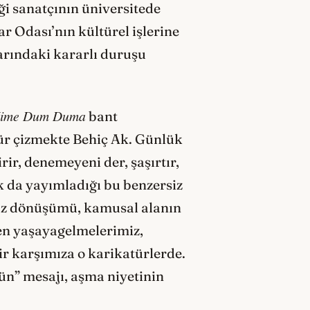
ği sanatçının üniversitede
 Odası’nın kültürel işlerine
larındaki kararlı duruşu
Kime Dum Duma
bant
tür çizmekte Behiç Ak. Günlük
rir, denemeyeni der, şaşırtır,
ak da yayımladığı bu benzersiz
suz dönüşümü, kamusal alanın
en yaşayagelmelerimiz,
ir karşımıza o karikatürlerde.
n” mesajı, aşma niyetinin