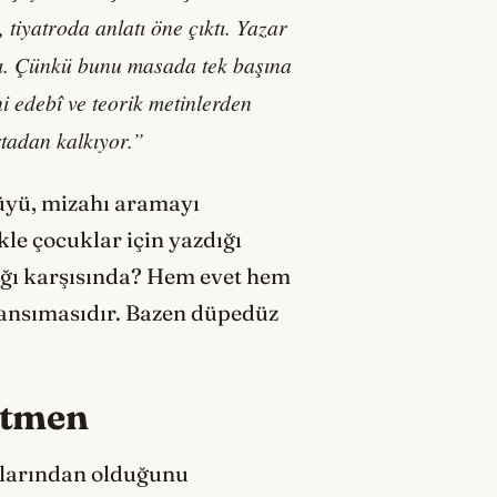
 tiyatroda anlatı öne çıktı. Yazar
ldı. Çünkü bunu masada tek başına
 edebî ve teorik metinlerden
rtadan kalkıyor.”
küyü, mizahı aramayı
le çocuklar için yazdığı
tlığı karşısında? Hem evet hem
yansımasıdır. Bazen düpedüz
netmen
nlarından olduğunu