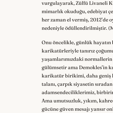
vurgulayarak, Zülfü Livaneli K
mimarlık okuduğu, edebiyat çev
her zaman el vermiş, 2012’de o
nedeniyle ödüllendirilmiştir. 
Onu öncelikle, günlük hayatın 
karikatürleriyle tanırız çoğum
yaşamlarımızdaki normallerin saç
gülümsetir ama Demokles’in kılı
karikatür birikimi, daha geni
talanı, çarpık siyasetin sıra
adamsendeciliklerimiz, birbiri
Ama umutsuzluk, yıkım, kahred
gücüne güven mesajı yansır on