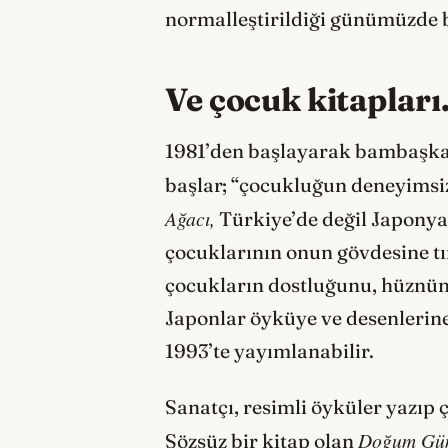
normalleştirildiği günümüzde 
Ve çocuk kitaplar
1981’den başlayarak bambaşka b
başlar; “çocukluğun deneyimsiz
Ağacı,
Türkiye’de değil Japony
çocuklarının onun gövdesine tı
çocukların dostluğunu, hüznün d
Japonlar öyküye ve desenlerine 
1993’te yayımlanabilir.
Sanatçı, resimli öyküler yazıp 
Doğ
um G
ü
Sözsüz bir kitap olan