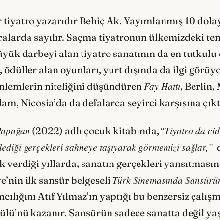
ir tiyatro yazarıdır Behiç Ak. Yayımlanmış 10 do
ıralarda sayılır. Saçma tiyatronun ülkemizdeki tem
yük darbeyi alan tiyatro sanatının da en tutkulu d
 ödüller alan oyunları, yurt dışında da ilgi görüyo
Fay Hattı
önlemlerin niteliğini düşündüren
, Berlin,
m, Nicosia’da da defalarca seyirci karşısına çıkt
Papağan
“Tiyatro da cid
(2022) adlı çocuk kitabında,
lediği gerçekleri sahneye taşıyarak görmemizi sağlar,”
 verdiği yıllarda, sanatın gerçekleri yansıtmasın
Türk Sinemasında Sansürün
’nin ilk sansür belgeseli
cılığını Atıf Yılmaz’ın yaptığı bu benzersiz çalışm
Ödülü’nü kazanır. Sansürün sadece sanatta değil y