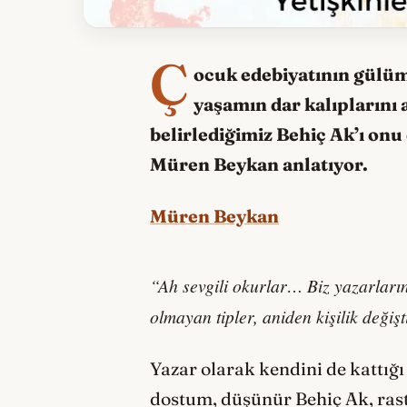
Ç
ocuk edebiyatının gülü
yaşamın dar kalıplarını 
belirlediğimiz Behiç Ak’ı onu
Müren Beykan anlatıyor.
Müren Beykan
“Ah sevgili okurlar… Biz yazarların
olmayan tipler, aniden kişilik deği
Yazar olarak kendini de kattığ
dostum, düşünür Behiç Ak, rastl