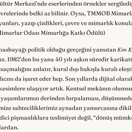
ültür Merkezi’nde eserlerinden örnekler sergiledi
relerinde belki az bilinir. Oysa, TMMOB Mimarlar
yunları, yazıp çizdikleri, çevre ve mimarlık konu
(Mimarlar Odası Mimarlığa Katkı Ödülü)
Kim 
basbayağı politik olduğu gerçeğini yansıtan
uz. 1982’den bu yana 40 yılı aşkın süredir karika
malığını anlatır, kural dışı bakışla kuralı eleşti
cını da işaret eder hep. Son yıllarda dijital olar
ş kesimlere ulaşıyor artık. Kentsel mekânın olum
dan yaşamlarımızı derinden hırpalaması, düşünmed
mize sahteciliklerimiz aynadan yansırcasına dikil
ici pişmanlıklara teslimiyet değil, “dönüş mümkü
lardan.