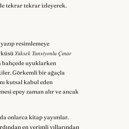
de tekrar tekrar izleyerek.
r yazıp resimlemeye
Y
üksek Tansiyonlu Çınar
öyküsü
un bahçede uyuklarken
iler. Görkemli bir ağaçla
ını kutsal kabul eden
lmesi epey zaman alır ve ancak
rda onlarca kitap yayımlar.
rdından en verimli yıllarından