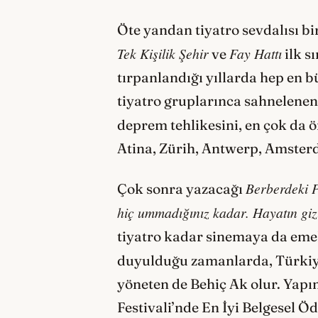
Öte yandan tiyatro sevdalısı b
Tek Kişilik Şehir
Fay Hattı
ve
ilk s
tırpanlandığı yıllarda hep en bü
tiyatro gruplarınca sahnelenen,
deprem tehlikesini, en çok da 
Atina, Zürih, Antwerp, Amsterda
Berberdeki 
Çok sonra yazacağı
hiç ummadığınız kadar. Hayatın giz
tiyatro kadar sinemaya da emek
duyulduğu zamanlarda, Türkiye
yöneten de Behiç Ak olur. Yapım
Festivali’nde En İyi Belgesel 