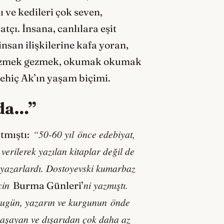
 ve kedileri çok seven,
çı. İnsana, canlılara eşit
nsan ilişkilerine kafa yoran,
 gezmek gezmek, okumak okumak
hiç Ak’ın yaşam biçimi.
da…
”
“
50-60 yıl
ö
nce edebiyat,
tmıştı:
verilerek yazılan kitaplar değil de
 yazarlardı. Dostoyevski kumarbaz
için
ni yazmıştı
.
Burma Günleri’
Bugün, yazarın ve kurgunun
ö
nde
yaşayan ve dışarıdan çok daha az