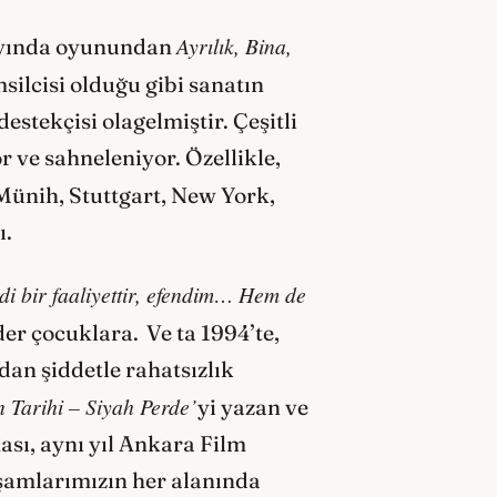
Ayrılık, Bina,
layında oyunundan
silcisi olduğu gibi sanatın
estekçisi olagelmiştir. Çeşitli
r ve sahneleniyor. Özellikle,
 Münih, Stuttgart, New York,
ı.
di bir faaliyettir, efendim… Hem de
der çocuklara.
Ve ta 1994’te,
dan şiddetle rahatsızlık
 Tarihi – Siyah Perde’
yi yazan ve
ası, aynı yıl Ankara Film
aşamlarımızın her alanında