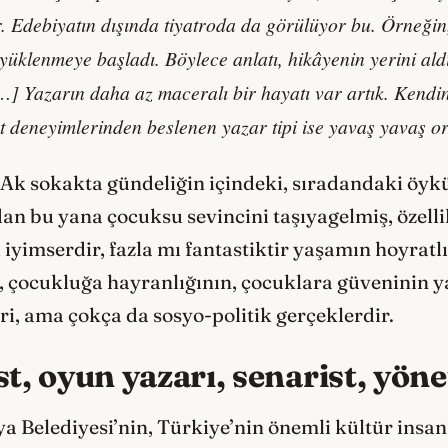
. Edebiyatı
n d
ışında tiyatroda da g
ö
rülüyor bu. Örneğin,
 yüklenmeye başladı. B
ö
ylece anlatı, hikâyenin yerini a
] Yazarın daha az maceralı bir hayatı var artık. Kendini
at deneyimlerinden beslenen yazar tipi ise yavaş yavaş o
ç Ak sokakta gündeliğin içindeki, sıradandaki öy
n bu yana çocuksu sevincini taşıyagelmiş, özellik
ı iyimserdir, fazla mı fantastiktir yaşamın hoyra
n, çocukluğa hayranlığının, çocuklara güveninin 
eri, ama çokça da sosyo-politik gerçeklerdir.
t, oyun yazarı, senarist, yö
a Belediyesi’nin, Türkiye’nin önemli kültür insa