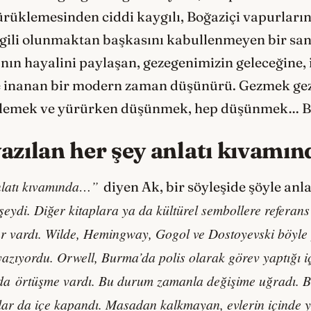
rüklemesinden ciddi kaygılı, Boğaziçi vapurlarını
gili olunmaktan başkasını kabullenmeyen bir sanat
ın hayalini paylaşan, gezegenimizin geleceğine, i
ğine inanan bir modern zaman düşünürü. Gezmek
lemek ve yürürken düşünmek, hep düşünmek… Be
yazılan her şey anlatı kı
vam
ı
n
latı kı
vam
ı
nda…
”
diyen Ak, bir söyleşide şöyle anla
eydi. Diğer kitaplara ya da kültürel sembollere referans 
lar vardı. Wilde, Hemingway, Gogol ve Dostoyevski b
ö
yle
 yazıyordu. Orwell, Burma
’
da polis olarak g
ö
rev yaptığı 
nda
ö
rtüşme vardı. Bu durum zamanla değiş
ime u
ğradı. 
lar da içe kapandı. Masadan kalkmayan, evlerin içinde 