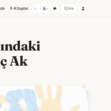
A
zda
E-Kitaplar
Ara
A
−
+
sındaki
iç Ak