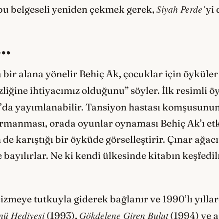
Siyah Perde’
bu belgeseli yeniden çekmek gerek,
yi 
ı…
ir alana yönelir Behiç Ak, çocuklar için öyküle
liğine ihtiyacımız olduğunu” söyler. İlk resimli 
a’da yayımlanabilir. Tansiyon hastası komşusun
rmanması, orada oyunlar oynaması Behiç Ak’ı etk
e karıştığı bir öyküde görselleştirir. Çınar ağac
bayılırlar. Ne ki kendi ülkesinde kitabın keşfedi
çizmeye tutkuyla giderek bağlanır ve 1990’lı yılla
nü Hediyesi
G
ö
kdelene Giren Bulut
(1993),
(1994) ve a