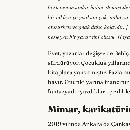
beslenen insanlar haline d
ö
nüştüler
bir hikâye yazmaktan çok, anlatıya
otururken yazmak daha kolaydır. […
besleyen bir yazar tipi oluştu. Hay
Evet, yazarlar değişse de Behi
sürdürüyor. Çocukluk yıllarında
kitaplara yansıtmıştır. Fazla m
hayır. Onunki yarına inancını
fantazyadır yazdıkları, çizdikl
Mimar, karikatüris
2019 yılında Ankara’da Çankay