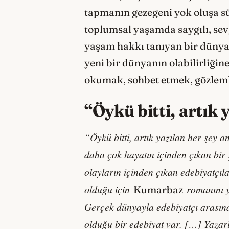
tapmanın gezegeni yok oluşa sü
toplumsal yaşamda saygılı, sev
yaşam hakkı tanıyan bir dünyan
yeni bir dünyanın olabilirli
okumak, sohbet etmek, gözlem
“Öykü bitti, artık 
“Öykü bitti, artık yazılan her şey an
daha çok hayatın içinden çıkan bir ş
olayların içinden çıkan edebiyatçı
olduğu için
roman
ını
Kumarbaz
Ger
çek dünyayla edebiyatçı arası
olduğu bir edebiyat var. […] Yazar