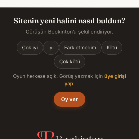
Sitenin yeni halini nasıl buldun?
Görüşün Bookinton’u şekillendiriyor.
Çok iyi
İyi
Fark etmedim
Kötü
Çok kötü
Oyun herkese açık. Görüş yazmak için
üye girişi
yap
.
Oy ver