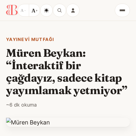
A
A
−
+
Menü
YAYINEVI MUTFAĞI
Müren Beykan:
“İnteraktif bir
çağdayız, sadece kitap
yayımlamak yetmiyor”
~6 dk okuma