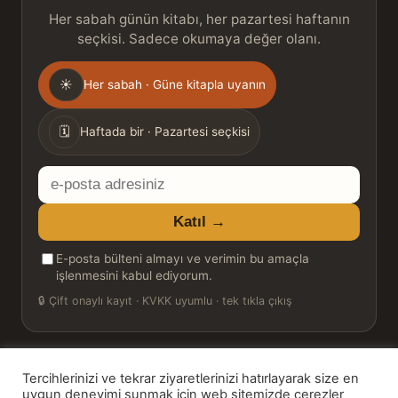
Her sabah günün kitabı, her pazartesi haftanın
seçkisi. Sadece okumaya değer olanı.
Gönderim
☀
Her sabah · Güne kitapla uyanın
sıklığı
🗓
Haftada bir · Pazartesi seçkisi
E-
posta
Katıl →
adresiniz
E-posta bülteni almayı ve verimin bu amaçla
işlenmesini kabul ediyorum.
🔒
Çift onaylı kayıt · KVKK uyumlu · tek tıkla çıkış
Tercihlerinizi ve tekrar ziyaretlerinizi hatırlayarak size en
© 2026 Bookinton — Türkiye’nin Kitap Platformu
uygun deneyimi sunmak için web sitemizde çerezler