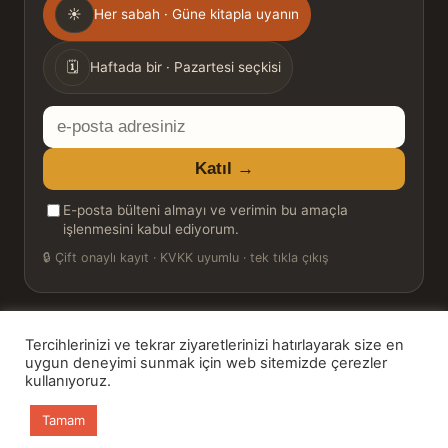
Gönderim
☀
Her sabah · Güne kitapla uyanın
sıklığı
🗓
Haftada bir · Pazartesi seçkisi
E-
posta
Katıl →
adresiniz
E-posta bülteni almayı ve verimin bu amaçla
işlenmesini kabul ediyorum.
🔒
Çift onaylı kayıt · KVKK uyumlu · tek tıkla çıkış
Tercihlerinizi ve tekrar ziyaretlerinizi hatırlayarak size en
© 2026 Bookinton — Türkiye’nin Kitap Platformu
uygun deneyimi sunmak için web sitemizde çerezler
kullanıyoruz.
HT Book Review — webmaster: Hakan Turgay
Tamam
Ana sayfa
Kitaplar
Günün Kitabı
Bülten