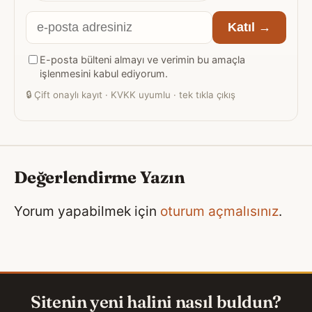
E-
Katıl →
posta
E-posta bülteni almayı ve verimin bu amaçla
adresiniz
işlenmesini kabul ediyorum.
🔒
Çift onaylı kayıt · KVKK uyumlu · tek tıkla çıkış
Değerlendirme Yazın
Yorum yapabilmek için
oturum açmalısınız
.
Sitenin yeni halini nasıl buldun?