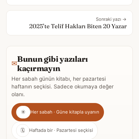
Sonraki yazı →
2025’te Telif Hakları Biten 20 Yazar
Bunun gibi yazıları
✉
kaçırmayın
Her sabah günün kitabı, her pazartesi
haftanın seçkisi. Sadece okumaya değer
olanı.
Gönderim
☀
Her sabah · Güne kitapla uyanın
sıklığı
🗓
Haftada bir · Pazartesi seçkisi