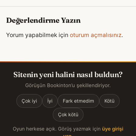
Değerlendirme Yazın
Yorum yapabilmek için
oturum açmalısınız
.
Sitenin yeni halini nasıl buldun?
Görüşün Bookinton’u şekillendiriyor.
Çok iyi
İyi
Fark etmedim
Kötü
Çok kötü
Oyun herkese açık. Görüş yazmak için
üye girişi
yap
.