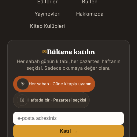
Editörler
Bülten
Yayınevleri
Hakkımızda
Kitap Kulüpleri
Bültene katılın
✉
Her sabah günün kitabı, her pazartesi haftanın
seçkisi. Sadece okumaya değer olanı.
Gönderim
☀
Her sabah · Güne kitapla uyanın
sıklığı
🗓
Haftada bir · Pazartesi seçkisi
E-
posta
Katıl →
adresiniz