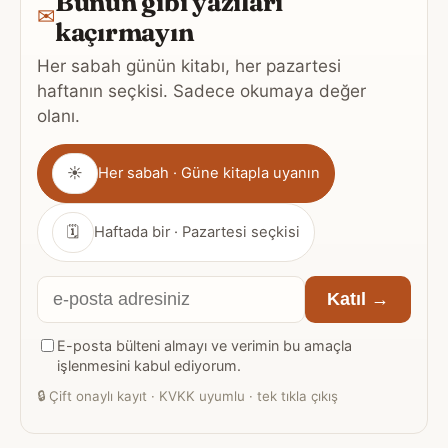
Bunun gibi yazıları
✉
kaçırmayın
Her sabah günün kitabı, her pazartesi
haftanın seçkisi. Sadece okumaya değer
olanı.
Gönderim
☀
Her sabah · Güne kitapla uyanın
sıklığı
🗓
Haftada bir · Pazartesi seçkisi
E-
Katıl →
posta
E-posta bülteni almayı ve verimin bu amaçla
adresiniz
işlenmesini kabul ediyorum.
🔒
Çift onaylı kayıt · KVKK uyumlu · tek tıkla çıkış