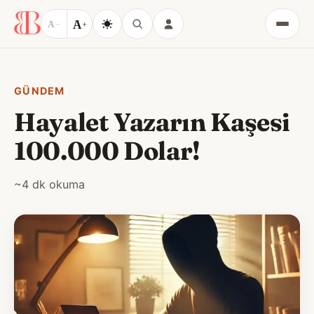
A
A
−
+
Menü
GÜNDEM
Hayalet Yazarın Kaşesi
100.000 Dolar!
~4 dk okuma