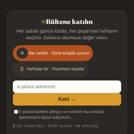
Bültene katılın
✉
Her sabah günün kitabı, her pazartesi haftanın
seçkisi. Sadece okumaya değer olanı.
Gönderim
☀
Her sabah · Güne kitapla uyanın
sıklığı
🗓
Haftada bir · Pazartesi seçkisi
E-
posta
Katıl →
adresiniz
E-posta bülteni almayı ve verimin bu amaçla
işlenmesini kabul ediyorum.
🔒
Çift onaylı kayıt · KVKK uyumlu · tek tıkla çıkış