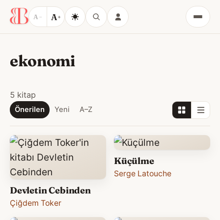
A
A
−
+
Menü
ekonomi
5 kitap
Önerilen
Yeni
A–Z
Küçülme
Serge Latouche
Devletin Cebinden
Çiğdem Toker