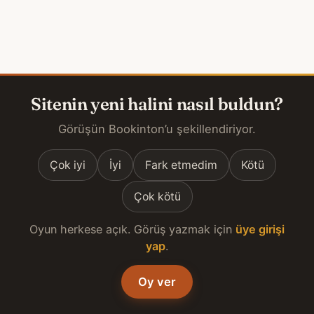
Sitenin yeni halini nasıl buldun?
Görüşün Bookinton’u şekillendiriyor.
Çok iyi
İyi
Fark etmedim
Kötü
Çok kötü
Oyun herkese açık. Görüş yazmak için
üye girişi
yap
.
Oy ver