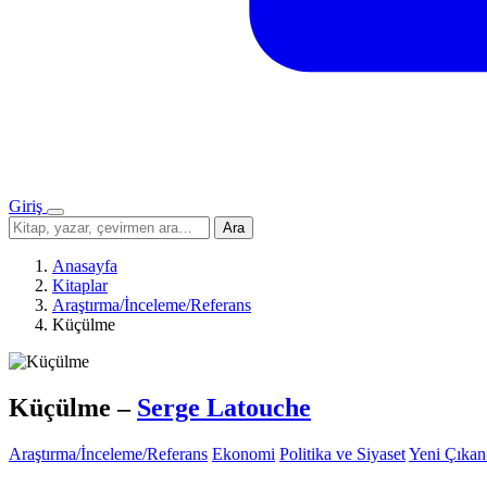
Giriş
Menü
Sitede
Ara
ara
Anasayfa
Kitaplar
Araştırma/İnceleme/Referans
Küçülme
Küçülme
–
Serge Latouche
Araştırma/İnceleme/Referans
Ekonomi
Politika ve Siyaset
Yeni Çıkan