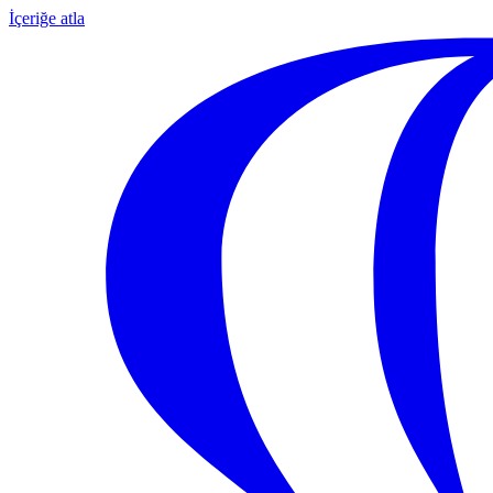
İçeriğe atla