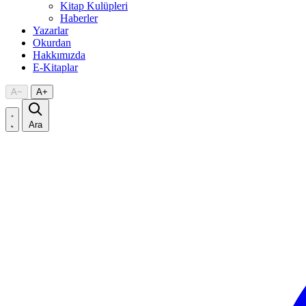
Kitap Kulüpleri
Haberler
Yazarlar
Okurdan
Hakkımızda
E-Kitaplar
A
−
A
+
Ara