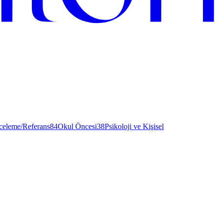
nceleme/Referans
84
Okul Öncesi
38
Psikoloji ve Kişisel