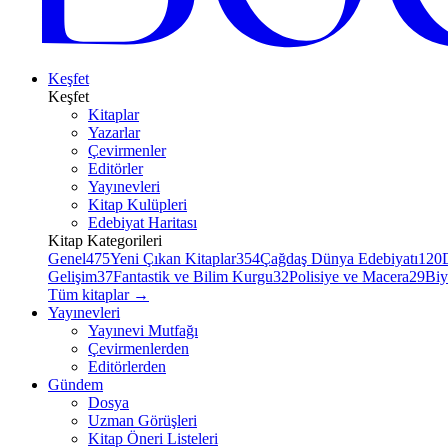
Keşfet
Keşfet
Kitaplar
Yazarlar
Çevirmenler
Editörler
Yayınevleri
Kitap Kulüpleri
Edebiyat Haritası
Kitap Kategorileri
Genel
475
Yeni Çıkan Kitaplar
354
Çağdaş Dünya Edebiyatı
120
Gelişim
37
Fantastik ve Bilim Kurgu
32
Polisiye ve Macera
29
Biy
Tüm kitaplar
→
Yayınevleri
Yayınevi Mutfağı
Çevirmenlerden
Editörlerden
Gündem
Dosya
Uzman Görüşleri
Kitap Öneri Listeleri