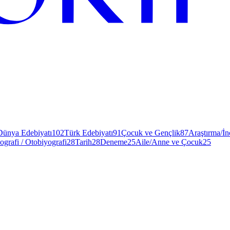
Dünya Edebiyatı
102
Türk Edebiyatı
91
Çocuk ve Gençlik
87
Araştırma/İ
ografi / Otobiyografi
28
Tarih
28
Deneme
25
Aile/Anne ve Çocuk
25