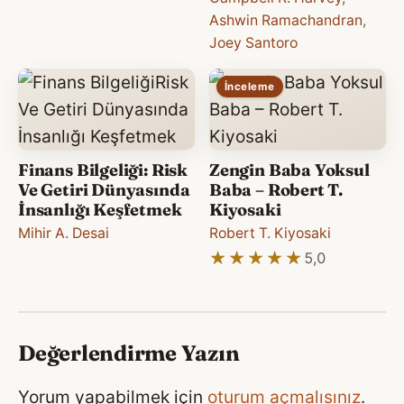
Ashwin Ramachandran
,
Joey Santoro
İnceleme
Finans Bilgeliği: Risk
Zengin Baba Yoksul
Ve Getiri Dünyasında
Baba – Robert T.
İnsanlığı Keşfetmek
Kiyosaki
Mihir A. Desai
Robert T. Kiyosaki
★★★★★
★★★★★
5,0
Değerlendirme Yazın
Yorum yapabilmek için
oturum açmalısınız
.