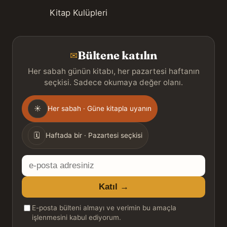
Kitap Kulüpleri
Bültene katılın
✉
Her sabah günün kitabı, her pazartesi haftanın
seçkisi. Sadece okumaya değer olanı.
Gönderim
☀
Her sabah · Güne kitapla uyanın
sıklığı
🗓
Haftada bir · Pazartesi seçkisi
E-
posta
Katıl →
adresiniz
E-posta bülteni almayı ve verimin bu amaçla
işlenmesini kabul ediyorum.