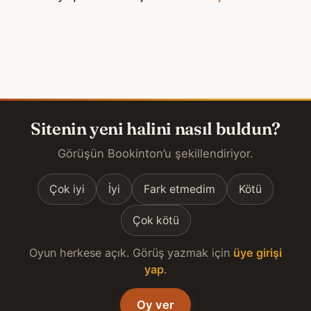
Sitenin yeni halini nasıl buldun?
Görüşün Bookinton’u şekillendiriyor.
Çok iyi
İyi
Fark etmedim
Kötü
Çok kötü
Oyun herkese açık. Görüş yazmak için
üye girişi
yap
.
Oy ver