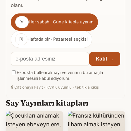
olanı.
Gönderim
☀
Her sabah · Güne kitapla uyanın
sıklığı
🗓
Haftada bir · Pazartesi seçkisi
E-
Katıl →
posta
E-posta bülteni almayı ve verimin bu amaçla
adresiniz
işlenmesini kabul ediyorum.
🔒
Çift onaylı kayıt · KVKK uyumlu · tek tıkla çıkış
Say Yayınları kitapları