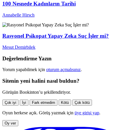
100 Nesnede Kadınların Tarihi
Annabelle Hirsch
Rasyonel Psikopat Yapay Zeka Suç İşler mi?
Mesut Demirbilek
Değerlendirme Yazın
Yorum yapabilmek için
oturum açmalısınız
.
Sitenin yeni halini nasıl buldun?
Görüşün Bookinton’u şekillendiriyor.
Çok iyi
İyi
Fark etmedim
Kötü
Çok kötü
Oyun herkese açık. Görüş yazmak için
üye girişi yap
.
Oy ver