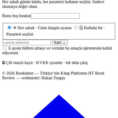
Her sabah günün kitabı, her pazartesi haftanın seçkisi. Sadece
okumaya değer olanı.
Bunu boş bırakın
Gönderim
☀
Her sabah · Güne kitapla uyanın
🗓
Haftada bir ·
sıklığı
Pazartesi seçkisi
E-
Katıl →
posta
E-posta bülteni almayı ve verimin bu amaçla işlenmesini kabul
adresiniz
ediyorum.
🔒
Çift onaylı kayıt · KVKK uyumlu · tek tıkla çıkış
© 2026 Bookinton — Türkiye’nin Kitap Platformu
HT Book
Review — webmaster: Hakan Turgay