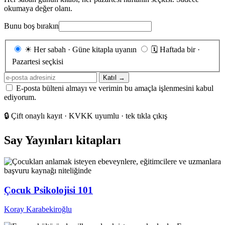
okumaya değer olanı.
Bunu boş bırakın
Gönderim
☀
Her sabah · Güne kitapla uyanın
🗓
Haftada bir ·
sıklığı
Pazartesi seçkisi
E-
Katıl →
posta
E-posta bülteni almayı ve verimin bu amaçla işlenmesini kabul
adresiniz
ediyorum.
🔒
Çift onaylı kayıt · KVKK uyumlu · tek tıkla çıkış
Say Yayınları kitapları
Çocuk Psikolojisi 101
Koray Karabekiroğlu