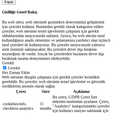
Kapat
Gizliliğe Genel Bakış
Bu web sitesi, web sitesinde gezinirken deneyiminizi geliştirmek
için çerezler kullanır. Bunlardan gerekli olarak kategorize edilen
çerezler, web sitesinin temel işlevlerinin çalışması için gerekli
olduklarından tarayıcınızda saklanır. Ayrıca, bu web sitesini nasıl
kullandığınızı analiz etmemize ve anlamamıza yardımcı olan üçüncü
taraf çerezleri de kullanıyoruz. Bu çerezler tarayıcınızda yalnızca
sizin izninizle saklanacaktır. Bu çerezleri devre dışı bırakma
seçeneğiniz de vardır. Ancak bu çerezlerden bazılarını devre dışı
bırakmak tarama deneyiminizi etkileyebilir.
Gerekli
Gerekli
Her Zaman Etkin
Web sitesinin düzgün çalışması için gerekli çerezler kesinlikle
gereklidir. Bu çerezler, web sitesinin temel işlevlerini ve güvenlik
özelliklerini anonim olarak sağlar.
Çerez
Süre
Açıklama
Bu çerez, GDPR Çerez İzni
eklentisi tarafından ayarlanır. Çerez,
cookielawinfo-
11
"Analytics" kategorisindeki çerezler
checkbox-analytics
months
için kullanıcı onayını saklamak için