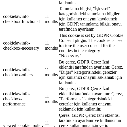
kullanılır.
Tanımlama bilgisi, "İşlevsel"
kategorisindeki tanımlama bilgileri
cookielawinfo-
11
için kullanıcı onayını kaydetmek
checkbox-functional
months
için GDPR tanımlama bilgisi onayı
tarafından ayarlanır.
This cookie is set by GDPR Cookie
Consent plugin. The cookies is used
cookielawinfo-
11
to store the user consent for the
checkbox-necessary
months
cookies in the category
"Necessary".
Bu çerez, GDPR Çerez İzni
eklentisi tarafından ayarlanır. Çerez,
cookielawinfo-
11
"Diğer" kategorisindeki çerezler
checkbox-others
months
için kullanıcı onayını saklamak için
kullanılır.
Bu çerez, GDPR Çerez İzni
cookielawinfo-
eklentisi tarafından ayarlanır. Çerez,
11
checkbox-
"Performans" kategorisindeki
months
performance
çerezler için kullanıcı onayını
saklamak için kullanılır.
Çerez, GDPR Çerez İzni eklentisi
tarafından ayarlanır ve kullanıcının
11
viewed_cookie_policy
çerez kullanımına izin verip