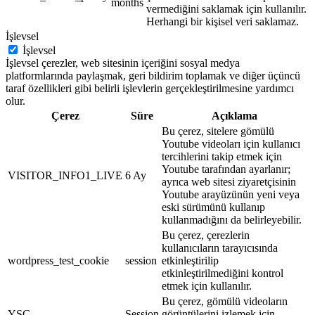
months
vermediğini saklamak için kullanılır.
Herhangi bir kişisel veri saklamaz.
İşlevsel
İşlevsel
İşlevsel çerezler, web sitesinin içeriğini sosyal medya
platformlarında paylaşmak, geri bildirim toplamak ve diğer üçüncü
taraf özellikleri gibi belirli işlevlerin gerçekleştirilmesine yardımcı
olur.
Çerez
Süre
Açıklama
Bu çerez, sitelere gömülü
Youtube videoları için kullanıcı
tercihlerini takip etmek için
Youtube tarafından ayarlanır;
VISITOR_INFO1_LIVE
6 Ay
ayrıca web sitesi ziyaretçisinin
Youtube arayüzünün yeni veya
eski sürümünü kullanıp
kullanmadığını da belirleyebilir.
Bu çerez, çerezlerin
kullanıcıların tarayıcısında
wordpress_test_cookie
session
etkinleştirilip
etkinleştirilmediğini kontrol
etmek için kullanılır.
Bu çerez, gömülü videoların
YSC
Session
görüntülerini izlemek için