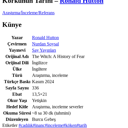
Korkunun Tarihi
–
Ronald Hutton
Araştırma/İnceleme/Referans
Künye
Yazar
Ronald Hutton
Çevirmen
Nurdan Soysal
Yayınevi
Say Yayınları
Orijinal Adı
The Witch: A History of Fear
Orijinal Dili
İngilizce
Ülke
İngiltere
Türü
Araştırma, inceleme
Türkçe Baskı
Kasım 2024
Sayfa Sayısı
336
Ebat
13,5×21
Okur Yaşı
Yetişkin
Hedef Kitle
Araştırma, inceleme severler
Okuma Süresi
~8 sa 30 dk
(tahmini)
Düzenleyen
Burcu Gebeş
Etiketler
#cadılık
#inanç
#inceleme
#köken
#tarih