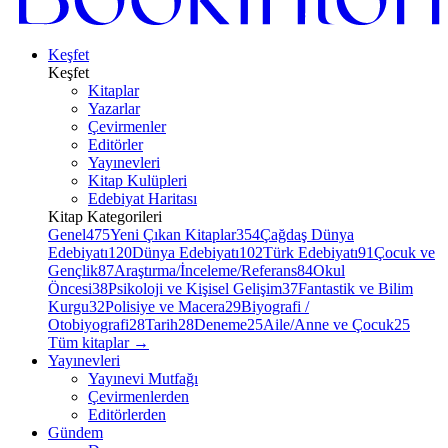
Keşfet
Keşfet
Kitaplar
Yazarlar
Çevirmenler
Editörler
Yayınevleri
Kitap Kulüpleri
Edebiyat Haritası
Kitap Kategorileri
Genel
475
Yeni Çıkan Kitaplar
354
Çağdaş Dünya
Edebiyatı
120
Dünya Edebiyatı
102
Türk Edebiyatı
91
Çocuk ve
Gençlik
87
Araştırma/İnceleme/Referans
84
Okul
Öncesi
38
Psikoloji ve Kişisel Gelişim
37
Fantastik ve Bilim
Kurgu
32
Polisiye ve Macera
29
Biyografi /
Otobiyografi
28
Tarih
28
Deneme
25
Aile/Anne ve Çocuk
25
Tüm kitaplar
→
Yayınevleri
Yayınevi Mutfağı
Çevirmenlerden
Editörlerden
Gündem