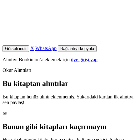
X
WhatsApp
Görseli indir
Bağlantıyı kopyala
Alıntıyı Bookinton’a eklemek için
üye girişi yap
Okur Alıntıları
Bu kitaptan alıntılar
Bu kitaptan henüz alıntı eklenmemiş. Yukarıdaki karttan ilk alıntıyı
sen paylaş!
✉
Bunun gibi kitapları kaçırmayın
Her sabah günün kitabı, her pazartesi haftanın seçkisi. Sadece