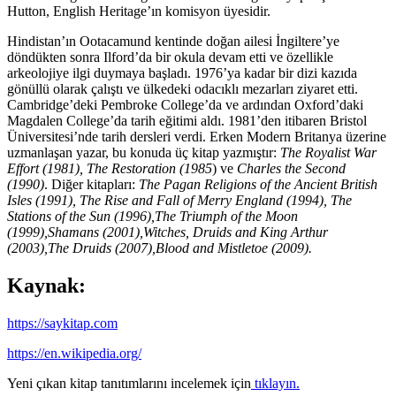
Hutton, English Heritage’ın komisyon üyesidir.
Hindistan’ın Ootacamund kentinde doğan ailesi İngiltere’ye
döndükten sonra Ilford’da bir okula devam etti ve özellikle
arkeolojiye ilgi duymaya başladı. 1976’ya kadar bir dizi kazıda
gönüllü olarak çalıştı ve ülkedeki odacıklı mezarları ziyaret etti.
Cambridge’deki Pembroke College’da ve ardından Oxford’daki
Magdalen College’da tarih eğitimi aldı. 1981’den itibaren Bristol
Üniversitesi’nde tarih dersleri verdi. Erken Modern Britanya üzerine
uzmanlaşan yazar, bu konuda üç kitap yazmıştır:
The Royalist War
Effort (1981), The Restoration (1985
) ve
Charles the Second
(1990)
. Diğer kitapları:
The Pagan Religions of the Ancient British
Isles (1991), The Rise and Fall of Merry England (1994), The
Stations of the Sun (1996),The Triumph of the Moon
(1999),Shamans (2001),Witches, Druids and King Arthur
(2003),The Druids (2007),Blood and Mistletoe (2009).
Kaynak:
https://saykitap.com
https://en.wikipedia.org/
Yeni çıkan kitap tanıtımlarını incelemek için
tıklayın.