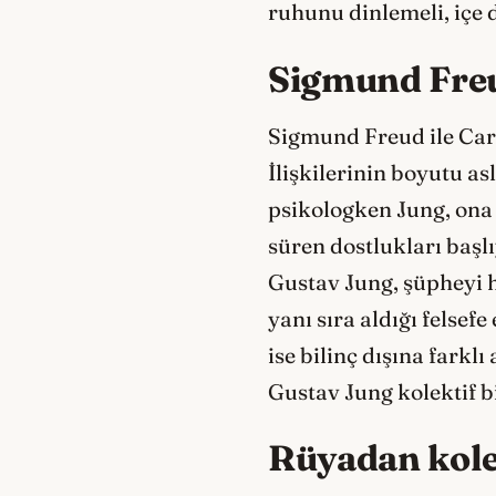
ruhunu dinlemeli, içe
Sigmund Freu
Sigmund Freud ile Carl
İlişkilerinin boyutu as
psikologken Jung, ona 
süren dostlukları baş
Gustav Jung, şüpheyi 
yanı sıra aldığı felsef
ise bilinç dışına fark
Gustav Jung kolektif bi
Rüyadan kolek