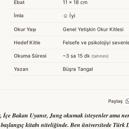
Ebat
11 x 18 cm
İmla
☺️ İyi
Okur Yaşı
Genel Yetişkin Okur Kitlesi
Hedef Kitle
Felsefe ve psikolojiyi sevenl
Okuma Süresi
~3 sa 15 dk
(tahmini)
Yazan
Büşra Tangal
Paylaş
, İçe Bakan Uyanır
, Jung okumak isteyenler ama ne
 başlangıç kitabı niteliğinde. Ben üniversitede Türk D