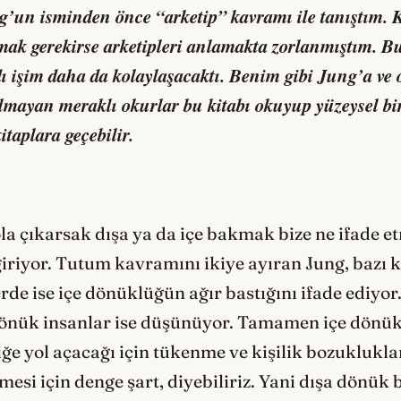
un isminden önce “arketip” kavramı ile tanıştım. K
lmak gerekirse arketipleri anlamakta zorlanmıştım. B
ı işim daha da kolaylaşacaktı. Benim gibi Jung’a ve 
lmayan meraklı okurlar bu kitabı okuyup yüzeysel bir
taplara geçebilir.
la çıkarsak dışa ya da içe bakmak bize ne ifade e
giriyor. Tutum kavramını ikiye ayıran Jung, bazı k
rde ise içe dönüklüğün ağır bastığını ifade ediyor
 dönük insanlar ise düşünüyor. Tamamen içe dönük
ğe yol açacağı için tükenme ve kişilik bozukluklar
esi için denge şart, diyebiliriz. Yani dışa dönük b