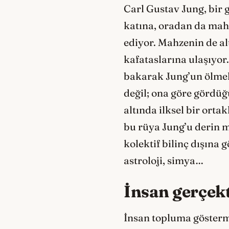
Carl Gustav Jung, bir g
katına, oradan da mahz
ediyor. Mahzenin de al
kafataslarına ulaşıyor
bakarak Jung’un ölmek
değil; ona göre gördüğü
altında ilksel bir orta
bu rüya Jung’u derin mi
kolektif bilinç dışına 
astroloji, simya…
İnsan gerçek
İnsan topluma gösterm