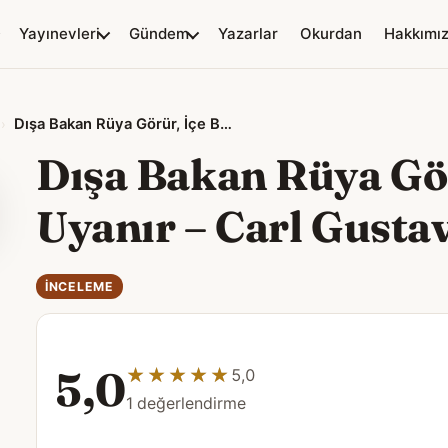
Yayınevleri
Gündem
Yazarlar
Okurdan
Hakkımı
Dışa Bakan Rüya Görür, İçe Bakan Uyanır – Carl Gustav Jung
Dışa Bakan Rüya Gö
Uyanır – Carl Gusta
İNCELEME
5,0
★★★★★
★★★★★
5,0
1 değerlendirme