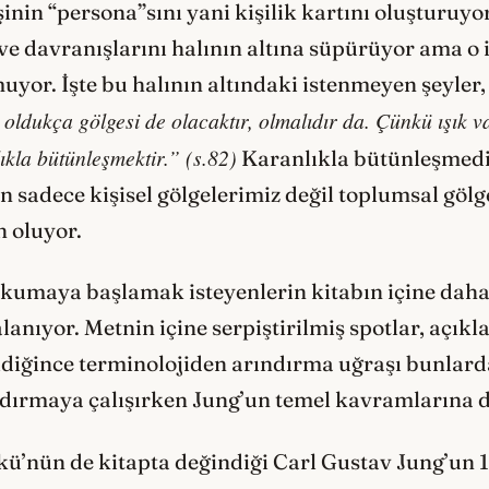
şinin “persona”sını yani kişilik kartını oluşturuy
 davranışlarını halının altına süpürüyor ama o 
uyor. İşte bu halının altındaki istenmeyen şeyler, 
oldukça gölgesi de olacaktır, olmalıdır da. Çünkü ışık va
kla bütünleşmektir.” (s.82)
Karanlıkla bütünleşmedi
sadece kişisel gölgelerimiz değil toplumsal gölge
 oluyor.
kumaya başlamak isteyenlerin kitabın içine daha 
nıyor. Metnin içine serpiştirilmiş spotlar, açıkla
ldiğince terminolojiden arındırma uğraşı bunlardan
dırmaya çalışırken Jung’un temel kavramlarına d
ü’nün de kitapta değindiği Carl Gustav Jung’un 