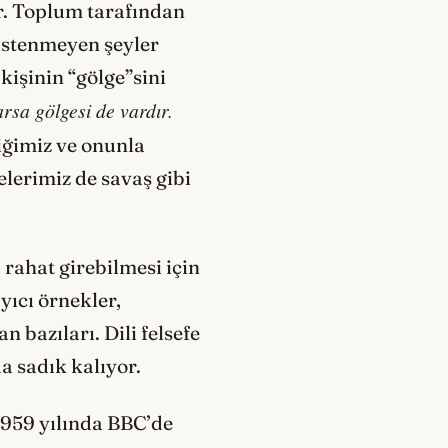
or. Toplum tarafından
istenmeyen şeyler
kişinin “gölge”sini
rsa gölgesi de vardır.
ğimiz ve onunla
lerimiz de savaş gibi
rahat girebilmesi için
yıcı örnekler,
 bazıları. Dili felsefe
a sadık kalıyor.
1959 yılında BBC’de