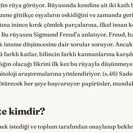
ün rüya görüyor. Rüyasında kendine ait iki katlı b
ene gittikçe eşyaların eskidiğini ve zamanda geriy
tına inince kırık çömlek parçalarına, ilkel insan 
. Bu rüyasını Sigmund Freud’a anlatıyor. Freud, b
 isteme düşüncesine dair sorular soruyor. Ancak 
 farklı katlar, bilincin farklı katmanlarına karşı
klığın olacağı fikrini ilk kez bu rüyayla düşünmey
toloji araştırmalarına yönlendiriyor. (s.46) Sadec
götürecek her şeye başvuruyor: papirüsler, mandala
te kimdir?
ek istediği ve toplum tarafından onaylanıp bekle