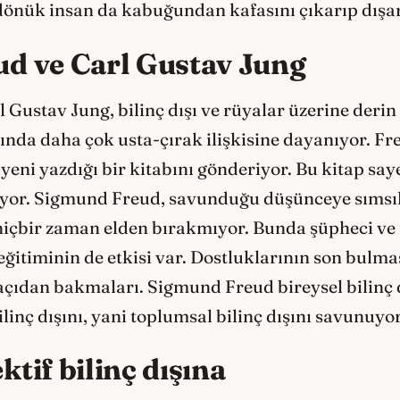
 dönük insan da kabuğundan kafasını çıkarıp dışa
d ve Carl Gustav Jung
 Gustav Jung, bilinç dışı ve rüyalar üzerine derin
lında daha çok usta-çırak ilişkisine dayanıyor. Fr
yeni yazdığı bir kitabını gönderiyor. Bu kitap say
lıyor. Sigmund Freud, savunduğu düşünceye sımsık
hiçbir zaman elden bırakmıyor. Bunda şüpheci v
e eğitiminin de etkisi var. Dostluklarının son bul
lı açıdan bakmaları. Sigmund Freud bireysel bilinç
linç dışını, yani toplumsal bilinç dışını savunuyor
tif bilinç dışına