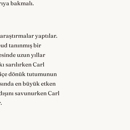
rıya bakmalı.
 araştırmalar yaptılar.
eud tanınmış bir
esinde uzun yıllar
ı sarılırken Carl
e içe dönük tutumunun
masında en büyük etken
 dışını savunurken Carl
.