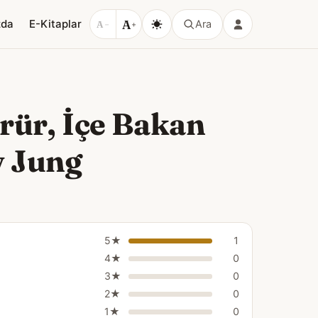
A
zda
E-Kitaplar
Ara
A
−
+
rür, İçe Bakan
v Jung
5★
1
4★
0
3★
0
2★
0
1★
0