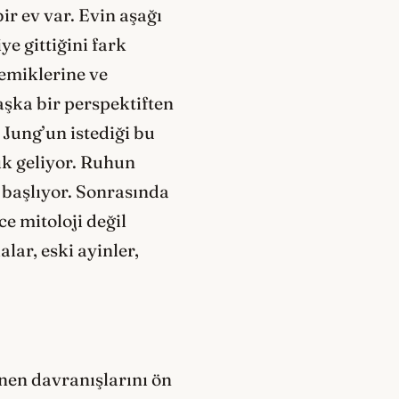
ir ev var. Evin aşağı
e gittiğini fark
kemiklerine ve
aşka bir perspektiften
Jung’un istediği bu
lık geliyor. Ruhun
e başlıyor. Sonrasında
e mitoloji değil
lar, eski ayinler,
nen davranışlarını ön