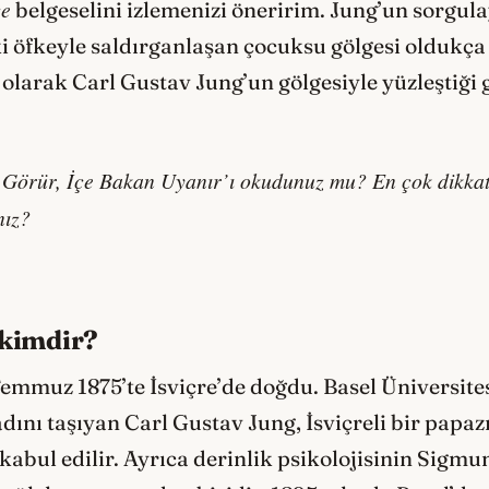
ce
belgeselini izlemenizi öneririm. Jung’un sorgula
 öfkeyle saldırganlaşan çocuksu gölgesi oldukça 
larak Carl Gustav Jung’un gölgesiyle yüzleştiği 
 Görür, İçe Bakan Uyanır’ı okudunuz mu? En çok dikkat
nız?
 kimdir?
emmuz 1875’te İsviçre’de doğdu. Basel Üniversite
ını taşıyan Carl Gustav Jung, İsviçreli bir papaz
kabul edilir. Ayrıca derinlik psikolojisinin Sigmu