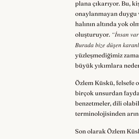
plana çıkarıyor. Bu, ki
onaylanmayan duygu ve
halının altında yok olm
“İnsan var 
oluşturuyor.
Burada bize düşen karanlı
yüzleşmediğimiz zaman 
büyük yıkımlara neden
Özlem Küskü, felsefe o
birçok unsurdan faydala
benzetmeler, dili olabi
terminolojisinden arın
Son olarak Özlem Küsk