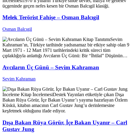
İncelemesi
1970’li yılların Türkiye'sinde devlet, mafya ve genelev
üçgeninde geçen nefes kesen bir Osman Balcıgil klasiği.
Melek Terörist Fahişe – Osman Balcıgil
Osman Balcıgil
Kitap Tanıtımı
Sevim
Kahraman’ın, Türkiye tarihinde yadsınamaz bir etkiye sahip olan 9
Mart 1971 - 12 Mart 1971 tarihlerindeki kritik süreci tüm
çıplaklığıyla anlattığı Avcıların Üç Günü: Bir “İhtilal” Düşünün…
Avcıların Üç Günü – Sevim Kahraman
Sevim Kahraman
İnceleme
Kitap İncelemesi
Destek Yayınları etiketiyle çıkan Dışa
Bakan Rüya Görür, İçe Bakan Uyanır’ı yayıma hazırlayan Özlem
Küskü, kitabın amacının Carl Gustav Jung’u derinlemesine
keşfetmek olduğunu ifade ediyor.
Dışa Bakan Rüya Görür, İçe Bakan Uyanır – Carl
Gustav Jung