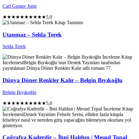
Carl Gustav Jung
★★★★★
★★★★★
5,0
Kitap Tanıtımı
Utanmaz – Selda Terek
Selda Terek
İnceleme
Kitap
İncelemesi
Belgin Bıyıkoğlu’nun Destek Yayınları tarafından
yayımlanan Dünya Döner Renkler Kalır adlı romanı 77.
Dünya Döner Renkler Kalır – Belgin Bıyıkoğlu
Belgin Bıyıkoğlu
★★★★★
★★★★★
5,0
İnceleme
Kitap
İncelemesi
Destek Yayınları Felsefe Serisi, elliden fazla kitapla
felsefeye nasıl ve nereden giriş yapacağını bilemeyen okurlara yol
gösteriyor.
Coğrafya Kaderdir – İbni Haldun | Mesud Topal