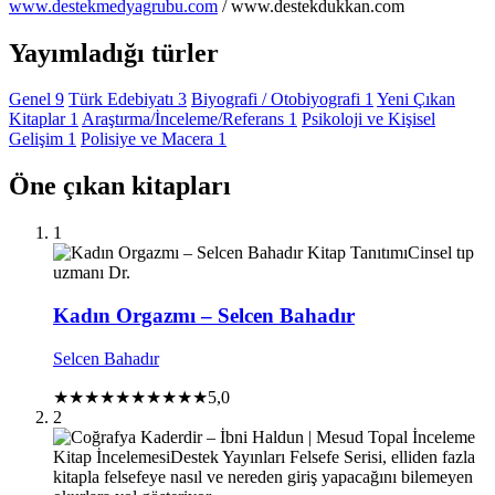
www.destekmedyagrubu.com
/ www.destekdukkan.com
Yayımladığı türler
Genel
9
Türk Edebiyatı
3
Biyografi / Otobiyografi
1
Yeni Çıkan
Kitaplar
1
Araştırma/İnceleme/Referans
1
Psikoloji ve Kişisel
Gelişim
1
Polisiye ve Macera
1
Öne çıkan kitapları
1
Kitap Tanıtımı
Cinsel tıp
uzmanı Dr.
Kadın Orgazmı – Selcen Bahadır
Selcen Bahadır
★★★★★
★★★★★
5,0
2
İnceleme
Kitap İncelemesi
Destek Yayınları Felsefe Serisi, elliden fazla
kitapla felsefeye nasıl ve nereden giriş yapacağını bilemeyen