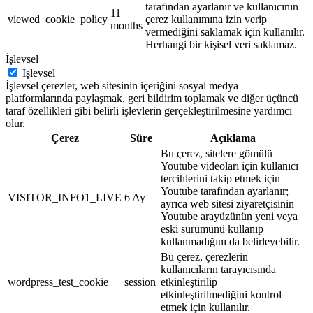
tarafından ayarlanır ve kullanıcının
11
viewed_cookie_policy
çerez kullanımına izin verip
months
vermediğini saklamak için kullanılır.
Herhangi bir kişisel veri saklamaz.
İşlevsel
İşlevsel
İşlevsel çerezler, web sitesinin içeriğini sosyal medya
platformlarında paylaşmak, geri bildirim toplamak ve diğer üçüncü
taraf özellikleri gibi belirli işlevlerin gerçekleştirilmesine yardımcı
olur.
Çerez
Süre
Açıklama
Bu çerez, sitelere gömülü
Youtube videoları için kullanıcı
tercihlerini takip etmek için
Youtube tarafından ayarlanır;
VISITOR_INFO1_LIVE
6 Ay
ayrıca web sitesi ziyaretçisinin
Youtube arayüzünün yeni veya
eski sürümünü kullanıp
kullanmadığını da belirleyebilir.
Bu çerez, çerezlerin
kullanıcıların tarayıcısında
wordpress_test_cookie
session
etkinleştirilip
etkinleştirilmediğini kontrol
etmek için kullanılır.