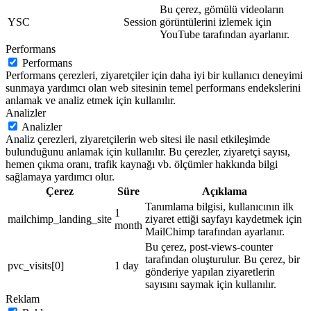
Bu çerez, gömülü videoların
YSC
Session
görüntülerini izlemek için
YouTube tarafından ayarlanır.
Performans
Performans
Performans çerezleri, ziyaretçiler için daha iyi bir kullanıcı deneyimi
sunmaya yardımcı olan web sitesinin temel performans endekslerini
anlamak ve analiz etmek için kullanılır.
Analizler
Analizler
Analiz çerezleri, ziyaretçilerin web sitesi ile nasıl etkileşimde
bulunduğunu anlamak için kullanılır. Bu çerezler, ziyaretçi sayısı,
hemen çıkma oranı, trafik kaynağı vb. ölçümler hakkında bilgi
sağlamaya yardımcı olur.
Çerez
Süre
Açıklama
Tanımlama bilgisi, kullanıcının ilk
1
mailchimp_landing_site
ziyaret ettiği sayfayı kaydetmek için
month
MailChimp tarafından ayarlanır.
Bu çerez, post-views-counter
tarafından oluşturulur. Bu çerez, bir
pvc_visits[0]
1 day
gönderiye yapılan ziyaretlerin
sayısını saymak için kullanılır.
Reklam