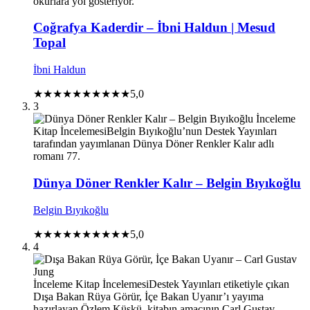
okurlara yol gösteriyor.
Coğrafya Kaderdir – İbni Haldun | Mesud
Topal
İbni Haldun
★★★★★
★★★★★
5,0
3
İnceleme
Kitap İncelemesi
Belgin Bıyıkoğlu’nun Destek Yayınları
tarafından yayımlanan Dünya Döner Renkler Kalır adlı
romanı 77.
Dünya Döner Renkler Kalır – Belgin Bıyıkoğlu
Belgin Bıyıkoğlu
★★★★★
★★★★★
5,0
4
İnceleme
Kitap İncelemesi
Destek Yayınları etiketiyle çıkan
Dışa Bakan Rüya Görür, İçe Bakan Uyanır’ı yayıma
hazırlayan Özlem Küskü, kitabın amacının Carl Gustav