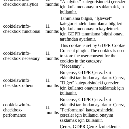
"Analytics" kategorisindeki çerezler
checkbox-analytics
months
için kullanıcı onayını saklamak için
kullanılır.
Tanımlama bilgisi, "İşlevsel"
kategorisindeki tanımlama bilgileri
cookielawinfo-
11
için kullanıcı onayını kaydetmek
checkbox-functional
months
için GDPR tanımlama bilgisi onayı
tarafından ayarlanır.
This cookie is set by GDPR Cookie
Consent plugin. The cookies is used
cookielawinfo-
11
to store the user consent for the
checkbox-necessary
months
cookies in the category
"Necessary".
Bu çerez, GDPR Çerez İzni
eklentisi tarafından ayarlanır. Çerez,
cookielawinfo-
11
"Diğer" kategorisindeki çerezler
checkbox-others
months
için kullanıcı onayını saklamak için
kullanılır.
Bu çerez, GDPR Çerez İzni
cookielawinfo-
eklentisi tarafından ayarlanır. Çerez,
11
checkbox-
"Performans" kategorisindeki
months
performance
çerezler için kullanıcı onayını
saklamak için kullanılır.
Çerez, GDPR Çerez İzni eklentisi