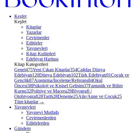
Keşfet
Keşfet
Kitaplar
Yazarlar
Çevirmenler
Editörler
Yayınevleri
Kitap Kulüpleri
Edebiyat Haritası
Kitap Kategorileri
Genel
475
Yeni Çıkan Kitaplar
354
Çağdaş Dünya
Edebiyatı
120
Dünya Edebiyatı
102
Türk Edebiyatı
91
Çocuk ve
Gençlik
87
Araştırma/İnceleme/Referans
84
Okul
Öncesi
38
Psikoloji ve Kişisel Gelişim
37
Fantastik ve Bilim
Kurgu
32
Polisiye ve Macera
29
Biyografi /
Otobiyografi
28
Tarih
28
Deneme
25
Aile/Anne ve Çocuk
25
Tüm kitaplar
→
Yayınevleri
Yayınevi Mutfağı
Çevirmenlerden
Editörlerden
Gündem