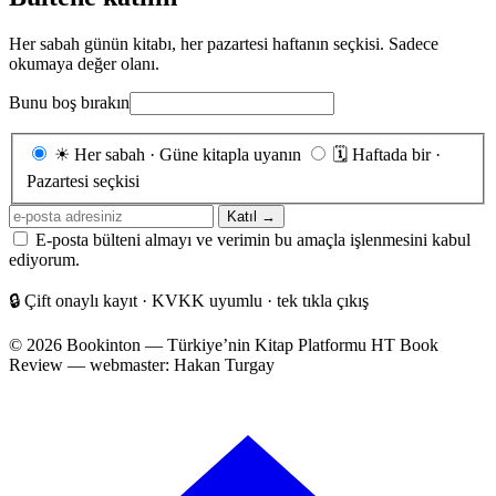
Her sabah günün kitabı, her pazartesi haftanın seçkisi. Sadece
okumaya değer olanı.
Bunu boş bırakın
Gönderim
☀
Her sabah · Güne kitapla uyanın
🗓
Haftada bir ·
sıklığı
Pazartesi seçkisi
E-
Katıl →
posta
E-posta bülteni almayı ve verimin bu amaçla işlenmesini kabul
adresiniz
ediyorum.
🔒
Çift onaylı kayıt · KVKK uyumlu · tek tıkla çıkış
© 2026 Bookinton — Türkiye’nin Kitap Platformu
HT Book
Review — webmaster: Hakan Turgay