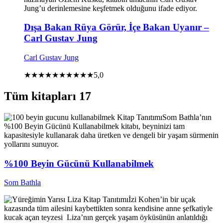
Jung’u derinlemesine keşfetmek olduğunu ifade ediyor.
Dışa Bakan Rüya Görür, İçe Bakan Uyanır –
Carl Gustav Jung
Carl Gustav Jung
★★★★★
★★★★★
5,0
Tüm kitapları
17
Kitap Tanıtımı
Som Bathla’nın
%100 Beyin Gücünü Kullanabilmek kitabı, beyninizi tam
kapasitesiyle kullanarak daha üretken ve dengeli bir yaşam sürmenin
yollarını sunuyor.
%100 Beyin Gücünü Kullanabilmek
Som Bathla
Kitap Tanıtımı
İzi Kohen’in bir uçak
kazasında tüm ailesini kaybettikten sonra kendisine anne şefkatiyle
kucak açan teyzesi Liza’nın gerçek yaşam öyküsünün anlatıldığı