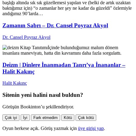
başlığı altında sık sık güzellemesi yapılan ve (belki de artık uzaktan
baktığımız için) “o zamanlar her şey ne kadar da güzeldi” özlemiyle
andığımız 90’larda…
Zamanın Sabrı – Dr. Cansel Poyraz Akyol
Dr. Cansel Poyraz Akyol
Kitap Tanıtımı
İçinde bulunduğumuz malum dönem
insanlara maneviyatı, hatta din kavramını daha fazla sorgulattı.
Deizm | Dinlere İnanmadan Tanrı’ya İnananlar –
Halit Kakınç
Halit Kakınç
Sitenin yeni halini nasıl buldun?
Görüşün Bookinton’u şekillendiriyor.
Çok iyi
İyi
Fark etmedim
Kötü
Çok kötü
Oyun herkese açık. Görüş yazmak için
üye girişi yap
.