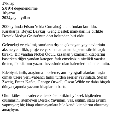
17
kitap
5,0
★
4 değerlendirme
16
yazar
2024
yayın yılları
2006 yılında Füsun Yelda Cumalıoğlu tarafından kuruldu.
Karakarga, Beyaz Baykuş, Genç Destek markaları ile birlikte
Destek Medya Grubu’nun dört kolundan biri oldu.
Gelenekçi ve çizilmiş sınırların dışına çıkmayan yayınevlerinin
aksine yeni fikir, proje ve yazım alanlarına kapısını sürekli açık
bıraktı. Bir yandan Nobel Ödülü kazanan yazarların kitaplarını
basarken diğer yandan kategori fark etmeksizin nitelikli yazılar
üreten, ilk kitabını yazma hevesinde olan kalemlerin elinden tuttu.
Edebiyat, tarih, araştırma-inceleme, anı-biyografi alanları başta
olmak üzere yerli-yabancı farklı türden eserler yayımladı. Stefan
Zweig, Franz Kafka, George Orwell, Oscar Wilde ve daha birçok
dünya çapında yazarın kitaplarını bastı.
Okur kitlesinin sadece entelektüel birikimi yüksek kişilerden
oluşmasını istemeyen Destek Yayınları, yaş, eğitim, statü ayrımı
yapmıyor; hiç kitap okumayanlara bile kendi kitaplarını okutmayı
amaçlıyor.