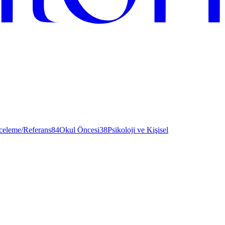
nceleme/Referans
84
Okul Öncesi
38
Psikoloji ve Kişisel