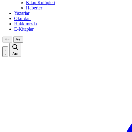
Kitap Kulüpleri
Haberler
Yazarlar
Okurdan
Hakkımızda
E-Kitaplar
A
−
A
+
Ara