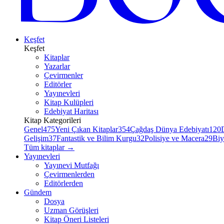
Keşfet
Keşfet
Kitaplar
Yazarlar
Çevirmenler
Editörler
Yayınevleri
Kitap Kulüpleri
Edebiyat Haritası
Kitap Kategorileri
Genel
475
Yeni Çıkan Kitaplar
354
Çağdaş Dünya Edebiyatı
120
Gelişim
37
Fantastik ve Bilim Kurgu
32
Polisiye ve Macera
29
Biy
Tüm kitaplar
→
Yayınevleri
Yayınevi Mutfağı
Çevirmenlerden
Editörlerden
Gündem
Dosya
Uzman Görüşleri
Kitap Öneri Listeleri