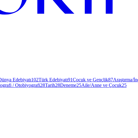
Dünya Edebiyatı
102
Türk Edebiyatı
91
Çocuk ve Gençlik
87
Araştırma/İ
ografi / Otobiyografi
28
Tarih
28
Deneme
25
Aile/Anne ve Çocuk
25