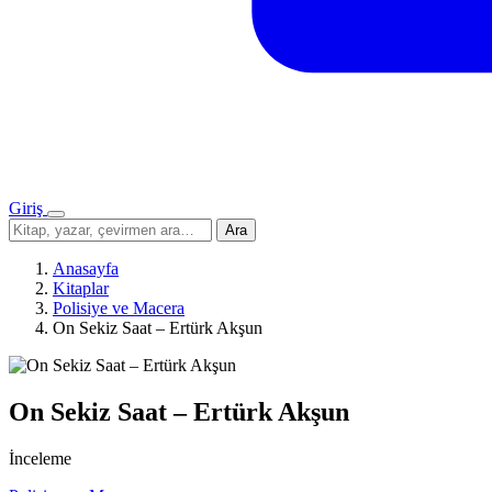
Giriş
Menü
Sitede
Ara
ara
Anasayfa
Kitaplar
Polisiye ve Macera
On Sekiz Saat – Ertürk Akşun
On Sekiz Saat – Ertürk Akşun
İnceleme