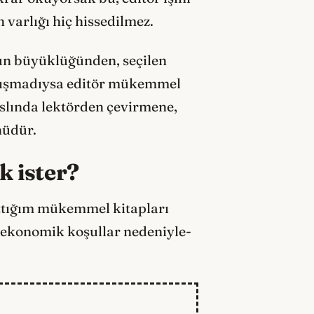
 varlığı hiç hissedilmez.
nun büyüklüğünden, seçilen
arışmadıysa editör mükemmel
aslında lektörden çevirmene,
ünüdür.
k ister?
lattığım mükemmel kitapları
 -ekonomik koşullar nedeniyle-