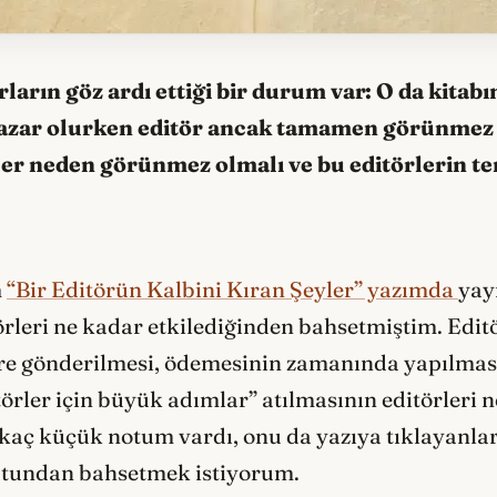
rların göz ardı ettiği bir durum var: O da kitab
yazar olurken editör ancak tamamen görünmez
ler neden görünmez olmalı ve bu editörlerin ter
m
“Bir Editörün Kalbini Kıran Şeyler” yazımda
yay
törleri ne kadar etkilediğinden bahsetmiştim. Edi
töre gönderilmesi, ödemesinin zamanında yapılması
itörler için büyük adımlar” atılmasının editörleri
kaç küçük notum vardı, onu da yazıya tıklayanlar
utundan bahsetmek istiyorum.