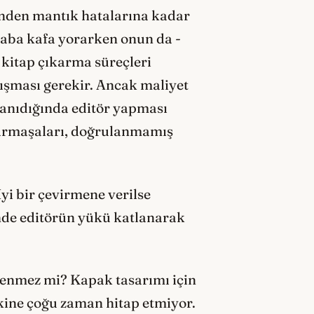
dinden mantık hatalarına kadar
taba kafa yorarken onun da -
 kitap çıkarma süreçleri
lışması gerekir. Ancak maliyet
 tanıdığında editör yapması
karmaşaları, doğrulanmamış
İyi bir çevirmene verilse
inde editörün yükü katlanarak
lenmez mi? Kapak tasarımı için
kine çoğu zaman hitap etmiyor.