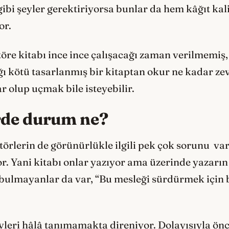
 gibi şeyler gerektiriyorsa bunlar da hem kâğıt ka
or.
e kitabı ince ince çalışacağı zaman verilmemiş, ni
ğı kötü tasarlanmış bir kitaptan okur ne kadar ze
r olup uçmak bile isteyebilir.
erde durum ne?
törlerin de görünürlükle ilgili pek çok sorunu var
r. Yani kitabı onlar yazıyor ama üzerinde yazarın 
ik bulmayanlar da var, “Bu mesleği sürdürmek iç
evleri hâlâ tanımamakta direniyor. Dolayısıyla ön