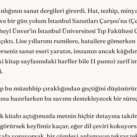
ığının sanat dergileri girerdi. Hat, tezhip, miny
ve bir gün yolum İstanbul Sanatları Çarşısı’na (Ç
heyl Ünver’in İstanbul Üniversitesi Tıp Fakültesi
tı. Lise yıllarımı rumilere, hatailere gömerken s
rseniz sanat eseri yaratın, imzanızı ancak kâğıdın
ki kitap sayfasındaki harfler bile 11 punto) zarif 
i.
p bu müzehhip çıraklığından geçtiğini düşünürü
yına hazırlarken bu savımı destekleyecek bir süre
ak kitabı açtığımızda metnin hiçbir detayına tak
ı görürsek keyfimiz kaçar, eğer dil çeviri kokuyo
 kafa yoruyorsak, bir cümleyi anlamayıp tekrar te