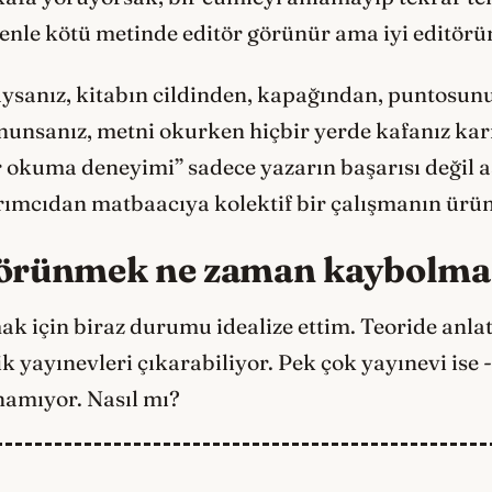
nle kötü metinde editör görünür ama iyi editörün
uduysanız, kitabın cildinden, kapağından, puntosu
unsanız, metni okurken hiçbir yerde kafanız k
ir okuma deneyimi” sadece yazarın başarısı değil 
rımcıdan matbaacıya kolektif bir çalışmanın ür
görünmek ne zaman kaybolma
mak için biraz durumu idealize ettim. Teoride an
k yayınevleri çıkarabiliyor. Pek çok yayınevi ise
amıyor. Nasıl mı?