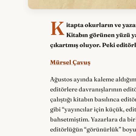
K
itapta okurların ve yaza
Kitabın görünen yüzü 
çıkartmış oluyor. Peki editör
Mürsel Çavuş
Ağustos ayında kaleme aldığı
editörlere davranışlarının edi
çalıştığı kitabın basılınca edi
gibi “yayıncılar için küçük, ed
bahsetmiştim. Yazarlara da bir
editörlüğün “görünürlük” boy