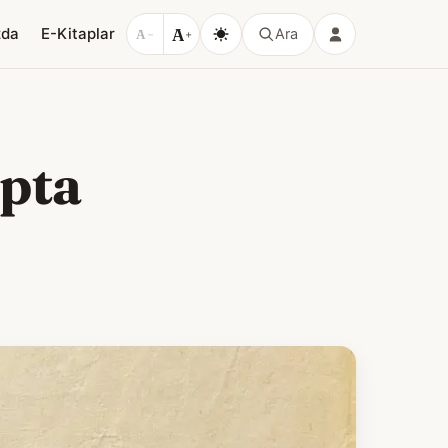
A
zda
E-Kitaplar
Ara
A
−
+
apta