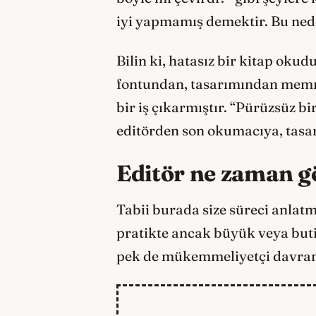
iyi yapmamış demektir. Bu nede
Bilin ki, hatasız bir kitap ok
fontundan, tasarımından memn
bir iş çıkarmıştır. “Pürüzsüz b
editörden son okumacıya, tasa
Editör ne zaman 
Tabii burada size süreci anlat
pratikte ancak büyük veya buti
pek de mükemmeliyetçi davran