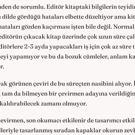
nden de sorumlu. Editör kitaptaki bilgilerin teyi
ilde gördüğü hataları elbette düzeltiyor ama ki
ataları gözden kaçırması işten bile değil. Normal
 editörün çıkacak kitap üzerinde çok uzun süre ça
ditörlere 2-3 ayda yapacakları iş için çok az süre
meyi yapamıyor ve bu da bozuk cümleler, anlam 
or.
ak görünen çeviri de bu süreçten nasibini alıyor. 
ili tam da bilmeyen bir çevirmen adayına verildiğ
ü kaldırabilecek zamanı olmuyor.
evirmen, son okumacı etkilenir de tasarımcı etki
lleriyle tasarlanmış sıradan kapaklar okurun zev