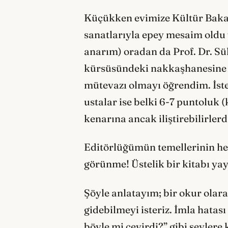
Küçükken evimize Kültür Bakanl
sanatlarıyla epey mesaim oldu 
anarım) oradan da Prof. Dr. Sü
kürsüsündeki nakkaşhanesine çık
mütevazı olmayı öğrendim. İste
ustalar ise belki 6-7 puntoluk (
kenarına ancak iliştirebilirlerd
Editörlüğümün temellerinin he
görünme! Üstelik bir kitabı ya
Şöyle anlatayım; bir okur olar
gidebilmeyi isteriz. İmla hatas
böyle mi çevirdi?” gibi şeylere