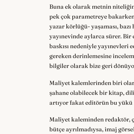
Buna ek olarak metnin niteliği
pek çok parametreye bakarken d
yazar körlüğü- yaşaması, bazı h
yayınevinde aylarca sürer. Bir
baskısı nedeniyle yayınevleri e
gereken derinlemesine incele
bilgiler olarak bize geri dönüy
Maliyet kalemlerinden biri olar
şahane olabilecek bir kitap, d
artıyor fakat editörün bu yük
Maliyet kaleminden redaktör, ç
bütçe ayrılmadıysa, imaj görse