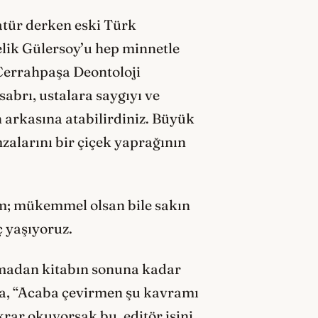
atür derken eski Türk
elik Gülersoy’u hep minnetle
 Cerrahpaşa Deontoloji
abrı, ustalara saygıyı ve
 arkasına atabilirdiniz. Büyük
imzalarını bir çiçek yaprağının
m; mükemmel olsan bile sakın
ç yaşıyoruz.
ılmadan kitabın sonuna kadar
rsa, “Acaba çevirmen şu kavramı
krar okuyorsak bu, editör işini