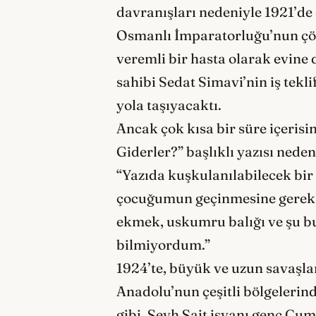
davranışları nedeniyle 1921’de 
Osmanlı İmparatorluğu’nun çöz
veremli bir hasta olarak evine
sahibi Sedat Simavi’nin iş teklif
yola taşıyacaktı.
Ancak çok kısa bir süre içeri
Giderler?” başlıklı yazısı nede
“Yazıda kuşkulanılabilecek bi
çocuğumun geçinmesine gerekli o
ekmek, uskumru balığı ve şu bu i
bilmiyordum.”
1924’te, büyük ve uzun savaşl
Anadolu’nun çeşitli bölgelerind
gibi, Şeyh Sait isyanı genç Cum