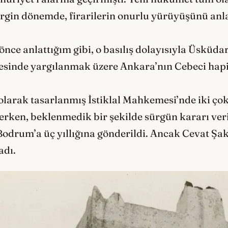
 gergin dönemde, firarilerin onurlu yürüyüşünü an
önce anlattığım gibi, o basılış dolayısıyla Üsküda
esinde yargılanmak üzere Ankara’nın Cebeci hap
olarak tasarlanmış İstiklal Mahkemesi’nde iki ço
klerken, beklenmedik bir şekilde sürgün kararı ve
Bodrum’a üç yıllığına gönderildi. Ancak Cevat Şak
adı.