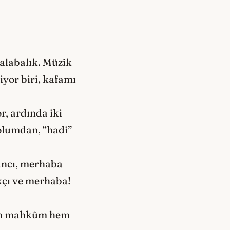
kalabalık. Müzik
iyor biri, kafamı
r, ardında iki
 kolumdan, “hadi”
ancı, merhaba
kçı ve merhaba!
 hem mahkûm hem