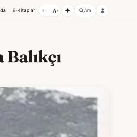
A
zda
E-Kitaplar
Ara
A
−
+
 Balıkçı