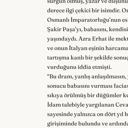
sürgün olmuş, yazar ve düşünür
derece ilgi çekici bir isimdir.
Osmanlı İmparatorluğu’nun eski
Şakir Paşa’yı, babasını, kendi
yaşındaydı. Azra Erhat ile mek
ve onun İtalyan eşinin harcama
tartışma kanlı bir şekilde son
vurduğunu iddia etmişti.
“Bu dram, yanlış anlaşılmasın, 
sonucu babasını vurması faciası
sıkıya örülmüş bir düğümler 
İdam talebiyle yargılanan Cev
sayesinde yalnızca on dört yıl h
girişiminde bulundu ve ardında