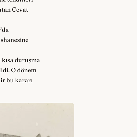
latan Cevat
r’da
ishanesine
k kısa duruşma
rildi. O dönem
ir bu kararı