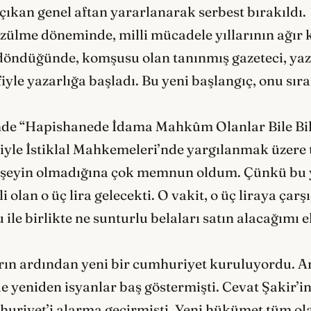
çıkan genel aftan yararlanarak serbest bırakıldı.
ülme döneminde, milli mücadele yıllarının ağır 
 döndüğünde, komşusu olan tanınmış gazeteci, yaz
iyle yazarlığa başladı. Bu yeni başlangıç, onu sıra 
sinde “Hapishanede İdama Mahkûm Olanlar Bile Bi
niyle İstiklal Mahkemeleri’nde yargılanmak üzere 
r şeyin olmadığına çok memnun oldum. Çünkü bu 
lan o üç lira gelecekti. O vakit, o üç liraya çar
le birlikte ne sunturlu belaları satın alacağımı e
arın ardından yeni bir cumhuriyet kuruluyordu. 
e yeniden isyanlar baş göstermişti. Cevat Şakir’in 
huriyet’i alarma geçirmişti. Yeni hükümet tüm olas