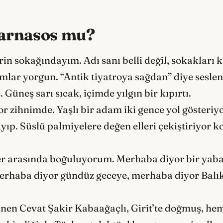
arnasos mu?
in sokağındayım. Adı sanı belli değil, sokakları 
ımlar yorgun. “Antik tiyatroya sağdan” diye seslen
üneş sarı sıcak, içimde yılgın bir kıpırtı.
r zihnimde. Yaşlı bir adam iki gence yol gösteriyo
, kayıp. Süslü palmiyelere değen elleri çekiştiriyor
ler arasında boğuluyorum. Merhaba diyor bir yab
 merhaba diyor gündüz geceye, merhaba diyor Balı
ilinen Cevat Şakir Kabaağaçlı, Girit’te doğmuş,