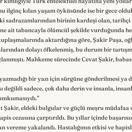
 kimliğiyle Türk entelektüel hayatına yeni yolla
 Onu ilginç kılan yaşam öyküsünde ise bir gece ol
 sadrazamlarından birinin kardeşi olan, tarihçi
sine ait tabancayla ölümcül şekilde vurduğunda h
tuplaşmalarında aktardığına göre, Şakir Paşa, oğl
larından dolayı öfkelenmiş, bu durum bir tartış
uçlanmıştı. Mahkeme sürecinde Cevat Şakir, babas
yazmadığı bir yazı için sürgüne gönderilmesi ya d
 değildi sadece, çok daha derin ve insanla, insanlı
kumkumasıydı.”
at Şakir, eldeki bulgular ve güçlü meşru müdafaa
apis cezasına çarptırıldı. Bu yıllar içinde başarısız
n vereme yakalandı. Hastalığının etkisi ve hapi