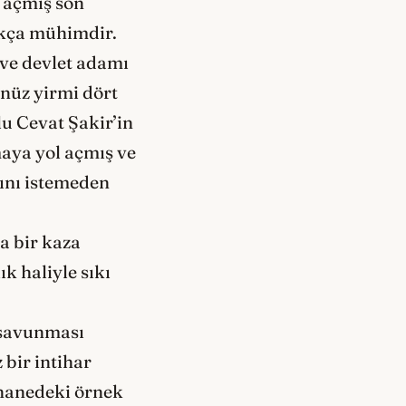
r açmış son
dukça mühimdir.
 ve devlet adamı
enüz yirmi dört
u Cevat Şakir’in
maya yol açmış ve
ını istemeden
a bir kaza
k haliyle sıkı
 savunması
 bir intihar
shanedeki örnek