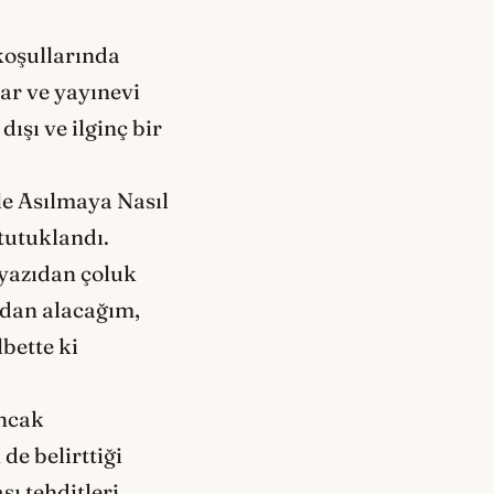
koşullarında
ar ve yayınevi
dışı ve ilginç bir
le Asılmaya Nasıl
tutuklandı.
yazıdan çoluk
şıdan alacağım,
lbette ki
Ancak
de belirttiği
ı tehditleri