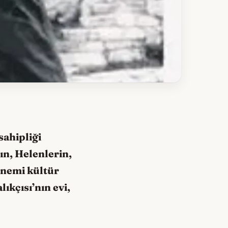
sahipliği
ın, Helenlerin,
önemi kültür
ıkçısı’nın evi,