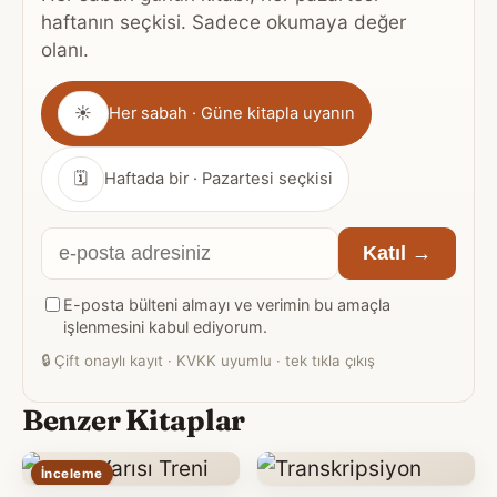
haftanın seçkisi. Sadece okumaya değer
olanı.
Gönderim
☀
Her sabah · Güne kitapla uyanın
sıklığı
🗓
Haftada bir · Pazartesi seçkisi
E-
Katıl →
posta
E-posta bülteni almayı ve verimin bu amaçla
adresiniz
işlenmesini kabul ediyorum.
🔒
Çift onaylı kayıt · KVKK uyumlu · tek tıkla çıkış
Benzer Kitaplar
İnceleme