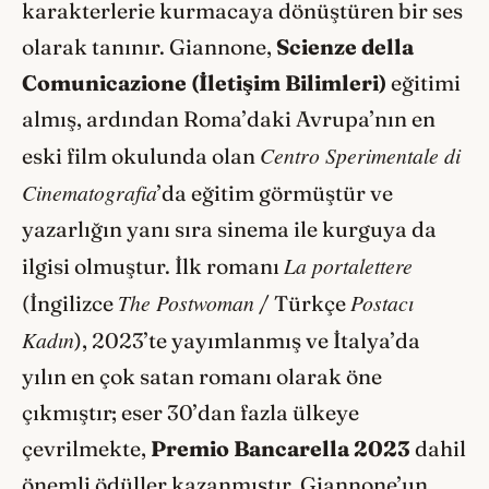
karakterlerie kurmacaya dönüştüren bir ses
olarak tanınır. Giannone,
Scienze della
Comunicazione (İletişim Bilimleri)
eğitimi
almış, ardından Roma’daki Avrupa’nın en
Centro Sperimentale di
eski film okulunda olan
Cinematografia
’da eğitim görmüştür ve
yazarlığın yanı sıra sinema ile kurguya da
La portalettere
ilgisi olmuştur. İlk romanı
The Postwoman
Postacı
(İngilizce
/ Türkçe
Kadın
), 2023’te yayımlanmış ve İtalya’da
yılın en çok satan romanı olarak öne
çıkmıştır; eser 30’dan fazla ülkeye
çevrilmekte,
Premio Bancarella 2023
dahil
önemli ödüller kazanmıştır. Giannone’un