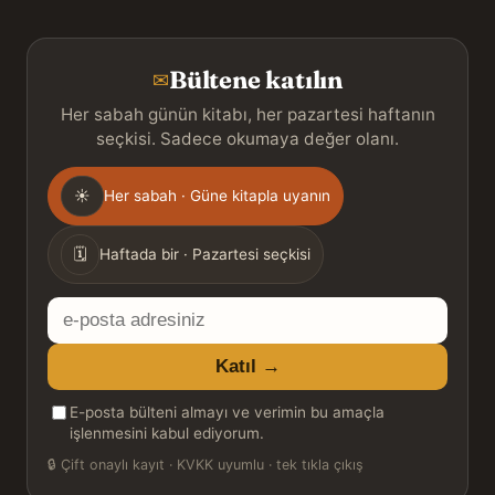
Bültene katılın
✉
Her sabah günün kitabı, her pazartesi haftanın
seçkisi. Sadece okumaya değer olanı.
Gönderim
☀
Her sabah · Güne kitapla uyanın
sıklığı
🗓
Haftada bir · Pazartesi seçkisi
E-
posta
Katıl →
adresiniz
E-posta bülteni almayı ve verimin bu amaçla
işlenmesini kabul ediyorum.
🔒
Çift onaylı kayıt · KVKK uyumlu · tek tıkla çıkış