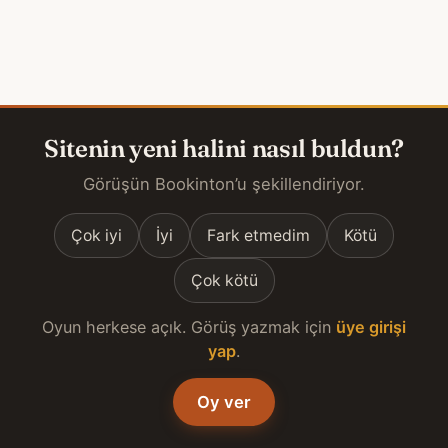
Sitenin yeni halini nasıl buldun?
Görüşün Bookinton’u şekillendiriyor.
Çok iyi
İyi
Fark etmedim
Kötü
Çok kötü
Oyun herkese açık. Görüş yazmak için
üye girişi
yap
.
Oy ver