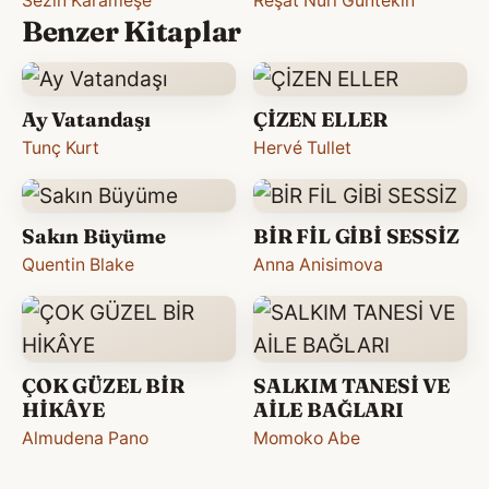
Sezin Karameşe
Reşat Nuri Güntekin
Benzer Kitaplar
Ay Vatandaşı
ÇİZEN ELLER
Tunç Kurt
Hervé Tullet
Sakın Büyüme
BİR FİL GİBİ SESSİZ
Quentin Blake
Anna Anisimova
ÇOK GÜZEL BİR
SALKIM TANESİ VE
HİKÂYE
AİLE BAĞLARI
Almudena Pano
Momoko Abe