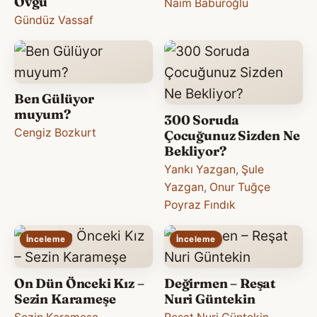
Övgü
Naim Babüroğlu
Gündüz Vassaf
Ben Gülüyor
muyum?
300 Soruda
Cengiz Bozkurt
Çocuğunuz Sizden Ne
Bekliyor?
Yankı Yazgan
,
Şule
Yazgan
,
Onur Tuğçe
Poyraz Fındık
İnceleme
İnceleme
On Dün Önceki Kız –
Değirmen – Reşat
Sezin Karameşe
Nuri Güntekin