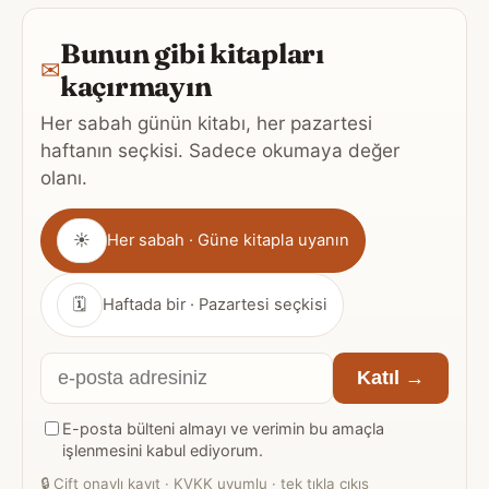
Bunun gibi kitapları
✉
kaçırmayın
Her sabah günün kitabı, her pazartesi
haftanın seçkisi. Sadece okumaya değer
olanı.
Gönderim
☀
Her sabah · Güne kitapla uyanın
sıklığı
🗓
Haftada bir · Pazartesi seçkisi
E-
Katıl →
posta
E-posta bülteni almayı ve verimin bu amaçla
adresiniz
işlenmesini kabul ediyorum.
🔒
Çift onaylı kayıt · KVKK uyumlu · tek tıkla çıkış