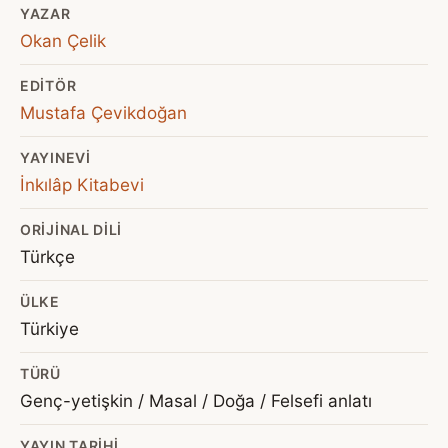
YAZAR
Okan Çelik
EDITÖR
Mustafa Çevikdoğan
YAYINEVI
İnkılâp Kitabevi
ORIJINAL DILI
Türkçe
ÜLKE
Türkiye
TÜRÜ
Genç-yetişkin / Masal / Doğa / Felsefi anlatı
YAYIN TARIHI