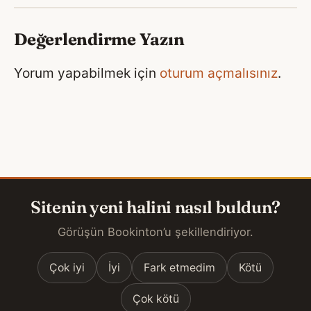
Değerlendirme Yazın
Yorum yapabilmek için
oturum açmalısınız
.
Sitenin yeni halini nasıl buldun?
Görüşün Bookinton’u şekillendiriyor.
Çok iyi
İyi
Fark etmedim
Kötü
Çok kötü