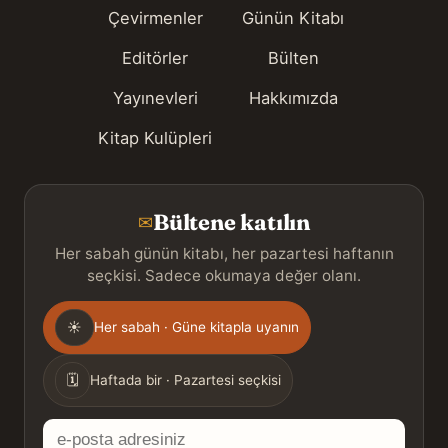
Çevirmenler
Günün Kitabı
Editörler
Bülten
Yayınevleri
Hakkımızda
Kitap Kulüpleri
Bültene katılın
✉
Her sabah günün kitabı, her pazartesi haftanın
seçkisi. Sadece okumaya değer olanı.
Gönderim
☀
Her sabah · Güne kitapla uyanın
sıklığı
🗓
Haftada bir · Pazartesi seçkisi
E-