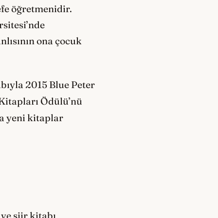
efe öğretmenidir.
sitesi’nde
nlısının ona çocuk
abıyla 2015 Blue Peter
Kitapları Ödülü’nü
a yeni kitaplar
e şiir kitabı