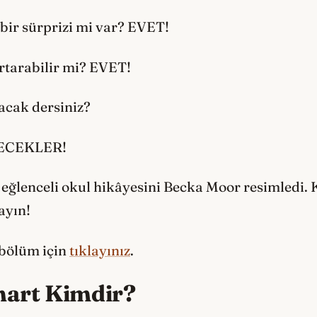
 bir sürprizi mi var? EVET!
tarabilir mi? EVET!
acak dersiniz?
NECEKLER!
eğlenceli okul hikâyesini Becka Moor resimledi. 
ayın!
 bölüm için
tıklayınız
.
hart Kimdir?