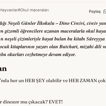
Hayvanlar
#Okul maceraları
Paylaş
dığı
Neşeli Günler İlkokulu – Dino Civcivi
, civciv y
n gizemli öğrencilere uzanan maceralarla okul hayatı
n neşeli çizimleriyle hayat bulan bu kitabı Süreyyya 
çocuk kitaplarının yazarı olan Butchart, mizahi dili 
rubu okurları cezbetmeye devam ediyor.
an
’nda her an HER ŞEY olabilir ve HER ZAMAN çok ş
ir dinozor mu çıkacak? EVET!