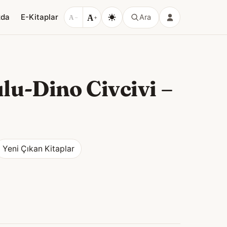
A
zda
E-Kitaplar
Ara
A
−
+
ulu-Dino Civcivi
–
Yeni Çıkan Kitaplar