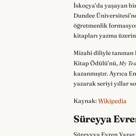
İskoçya’da yaşayan bir
Dundee Üniversitesi’nd
öğretmenlik formasyon
kitapları yazma üzerin
Mizahi diliyle tanınan
My Tea
Kitap Ödülü’nü,
kazanmıştır. Ayrıca En
yazarak seriyi yıllar 
Kaynak:
Wikipedia
Süreyya Evre
Süreyyya Evren Yazar, 