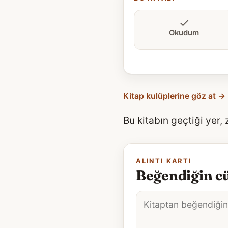
Okudum
Kitap kulüplerine göz at →
Bu kitabın geçtiği yer,
ALINTI KARTI
Beğendiğin cü
Alıntı
metni