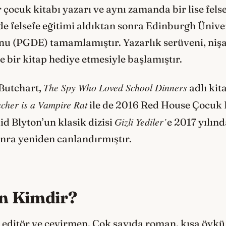
 çocuk kitabı yazarı ve aynı zamanda bir lise fels
e felsefe eğitimi aldıktan sonra Edinburgh Üniver
u (PGDE) tamamlamıştır. Yazarlık serüveni, nişa
e bir kitap hediye etmesiyle başlamıştır.
The Spy Who Loved School Dinners
 Butchart,
adlı kit
cher is a Vampire Rat
ile de 2016 Red House Çocuk 
Gizli Yediler’
id Blyton’un klasik dizisi
e 2017 yılınd
sonra yeniden canlandırmıştır.
n Kimdir?
editör ve çevirmen. Çok sayıda roman, kısa öykü v