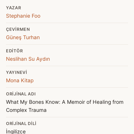
YAZAR
Stephanie Foo
ÇEVIRMEN
Güneş Turhan
EDITÖR
Neslihan Su Aydın
YAYINEVI
Mona Kitap
ORIJINAL ADI
What My Bones Know: A Memoir of Healing from
Complex Trauma
ORIJINAL DILI
İngilizce