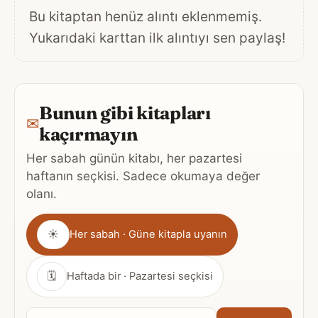
Bu kitaptan henüz alıntı eklenmemiş.
Yukarıdaki karttan ilk alıntıyı sen paylaş!
Bunun gibi kitapları
✉
kaçırmayın
Her sabah günün kitabı, her pazartesi
haftanın seçkisi. Sadece okumaya değer
olanı.
Gönderim
☀
Her sabah · Güne kitapla uyanın
sıklığı
🗓
Haftada bir · Pazartesi seçkisi
E-