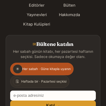
Editörler
Bülten
Yayınevleri
Hakkımızda
Kitap Kulüpleri
Bültene katılın
✉
Her sabah günün kitabı, her pazartesi haftanın
seçkisi. Sadece okumaya değer olanı.
Gönderim
☀
Her sabah · Güne kitapla uyanın
sıklığı
🗓
Haftada bir · Pazartesi seçkisi
E-
posta
Katıl →