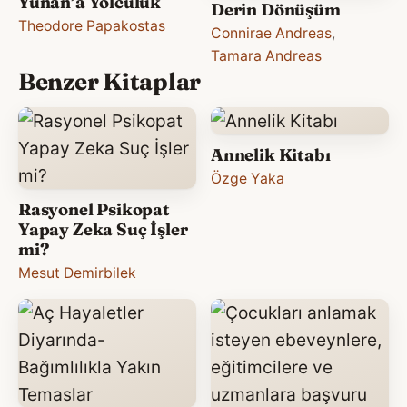
Yunan’a Yolculuk
Derin Dönüşüm
Theodore Papakostas
Connirae Andreas
,
Tamara Andreas
Benzer Kitaplar
Annelik Kitabı
Özge Yaka
Rasyonel Psikopat
Yapay Zeka Suç İşler
mi?
Mesut Demirbilek