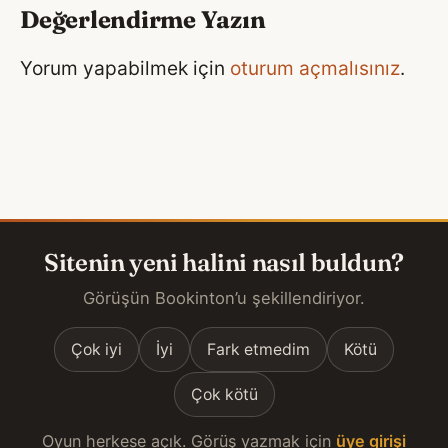
Değerlendirme Yazın
Yorum yapabilmek için
oturum açmalısınız
.
Sitenin yeni halini nasıl buldun?
Görüşün Bookinton’u şekillendiriyor.
Çok iyi
İyi
Fark etmedim
Kötü
Çok kötü
Oyun herkese açık. Görüş yazmak için
üye girişi