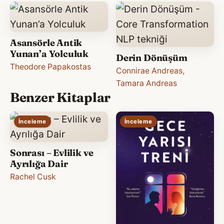
Asansörle Antik
Yunan’a Yolculuk
Derin Dönüşüm
Theodore Papakostas
Connirae Andreas
,
Tamara Andreas
Benzer Kitaplar
İnceleme
İnceleme
Sonrası – Evlilik ve
Ayrılığa Dair
Rachel Cusk