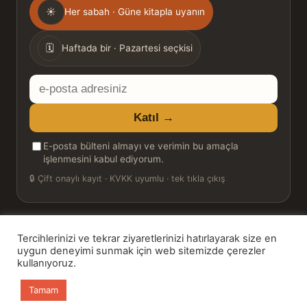
Gönderim
☀
Her sabah · Güne kitapla uyanın
sıklığı
🗓
Haftada bir · Pazartesi seçkisi
E-
posta
Katıl →
adresiniz
E-posta bülteni almayı ve verimin bu amaçla
işlenmesini kabul ediyorum.
🔒
Çift onaylı kayıt · KVKK uyumlu · tek tıkla çıkış
Tercihlerinizi ve tekrar ziyaretlerinizi hatırlayarak size en
© 2026 Bookinton — Türkiye’nin Kitap Platformu
uygun deneyimi sunmak için web sitemizde çerezler
kullanıyoruz.
HT Book Review — webmaster: Hakan Turgay
Tamam