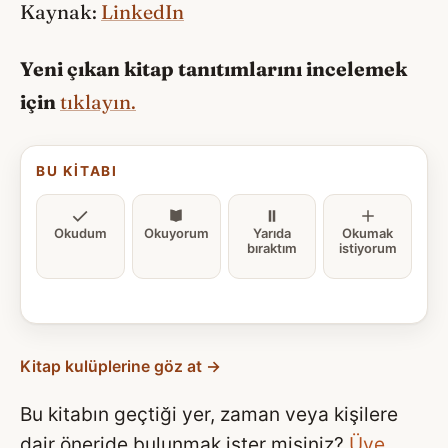
Kaynak:
LinkedIn
Yeni çıkan kitap tanıtımlarını incelemek
için
tıklayın.
BU KITABI
Okudum
Okuyorum
Yarıda
Okumak
bıraktım
istiyorum
Kitap kulüplerine göz at →
Bu kitabın geçtiği yer, zaman veya kişilere
dair öneride bulunmak ister misiniz?
Üye