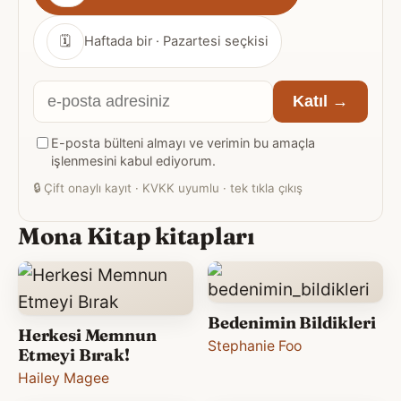
sıklığı
🗓
Haftada bir · Pazartesi seçkisi
E-
Katıl →
posta
E-posta bülteni almayı ve verimin bu amaçla
adresiniz
işlenmesini kabul ediyorum.
🔒
Çift onaylı kayıt · KVKK uyumlu · tek tıkla çıkış
Mona Kitap kitapları
Bedenimin Bildikleri
Herkesi Memnun
Stephanie Foo
Etmeyi Bırak!
Hailey Magee