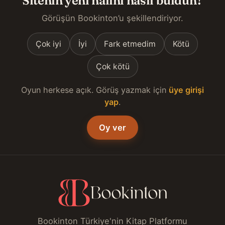
Görüşün Bookinton’u şekillendiriyor.
Çok iyi
İyi
Fark etmedim
Kötü
Çok kötü
Oyun herkese açık. Görüş yazmak için
üye girişi
yap
.
Oy ver
Bookinton Türkiye'nin Kitap Platformu