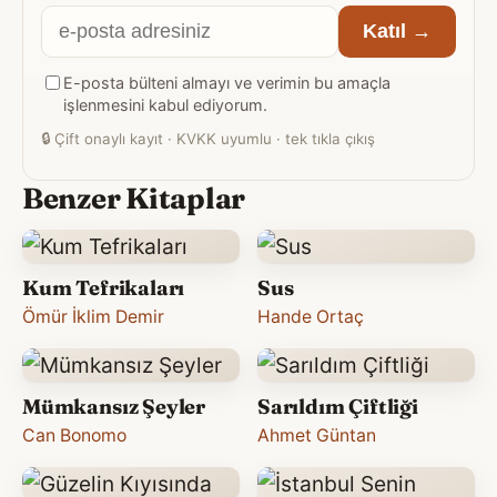
E-
Katıl →
posta
E-posta bülteni almayı ve verimin bu amaçla
adresiniz
işlenmesini kabul ediyorum.
🔒
Çift onaylı kayıt · KVKK uyumlu · tek tıkla çıkış
Benzer Kitaplar
Kum Tefrikaları
Sus
Ömür İklim Demir
Hande Ortaç
Mümkansız Şeyler
Sarıldım Çiftliği
Can Bonomo
Ahmet Güntan