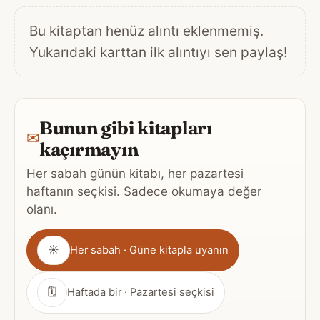
Bu kitaptan henüz alıntı eklenmemiş.
Yukarıdaki karttan ilk alıntıyı sen paylaş!
Bunun gibi kitapları
✉
kaçırmayın
Her sabah günün kitabı, her pazartesi
haftanın seçkisi. Sadece okumaya değer
olanı.
Gönderim
☀
Her sabah · Güne kitapla uyanın
sıklığı
🗓
Haftada bir · Pazartesi seçkisi