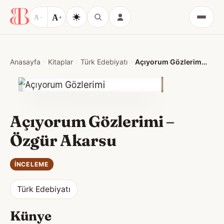
A
A
−
+
Menü
Anasayfa
Kitaplar
Türk Edebiyatı
Açıyorum Gözlerimi – Özgür Akarsu
Açıyorum Gözlerimi –
Özgür Akarsu
İNCELEME
Türk Edebiyatı
Künye