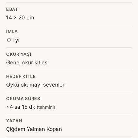
EBAT
14 x 20 cm
İMLA
☺️ İyi
OKUR YAŞI
Genel okur kitlesi
HEDEF KITLE
Öykü okumayı sevenler
OKUMA SÜRESI
~4 sa 15 dk
(tahmini)
YAZAN
Çiğdem Yalman Kopan