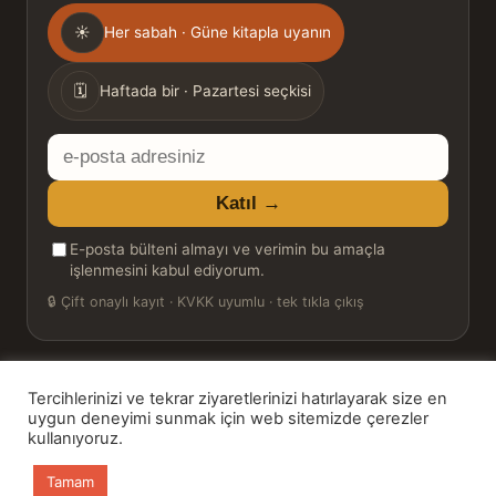
Gönderim
☀
Her sabah · Güne kitapla uyanın
sıklığı
🗓
Haftada bir · Pazartesi seçkisi
E-
posta
Katıl →
adresiniz
E-posta bülteni almayı ve verimin bu amaçla
işlenmesini kabul ediyorum.
🔒
Çift onaylı kayıt · KVKK uyumlu · tek tıkla çıkış
Tercihlerinizi ve tekrar ziyaretlerinizi hatırlayarak size en
© 2026 Bookinton — Türkiye’nin Kitap Platformu
uygun deneyimi sunmak için web sitemizde çerezler
kullanıyoruz.
HT Book Review — webmaster: Hakan Turgay
Tamam